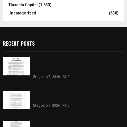
Tlaxcala Capital
(1.533)
Uncategorized
(638)
RECENT POSTS
Retiran de sus funciones a policía de
Chiautempan tras ser exhibido en redes por
presunto soborno
agosto 7, 2026
0
Aprueban la Cuenta Pública 2025 de Santa Ana
Nopalucan
agosto 7, 2026
0
Congreso de Tlaxcala aprueba Cuenta Pública