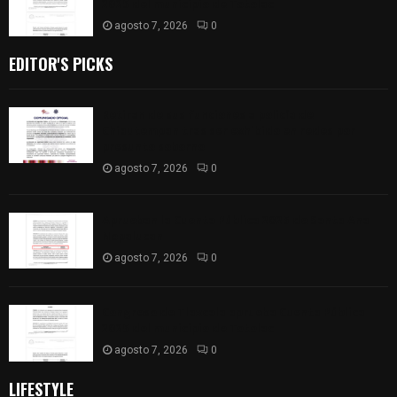
2025 del municipio de Totolac
agosto 7, 2026
0
EDITOR'S PICKS
Retiran de sus funciones a policía de
Chiautempan tras ser exhibido en redes por
presunto soborno
agosto 7, 2026
0
Aprueban la Cuenta Pública 2025 de Santa Ana
Nopalucan
agosto 7, 2026
0
Congreso de Tlaxcala aprueba Cuenta Pública
2025 del municipio de Totolac
agosto 7, 2026
0
LIFESTYLE