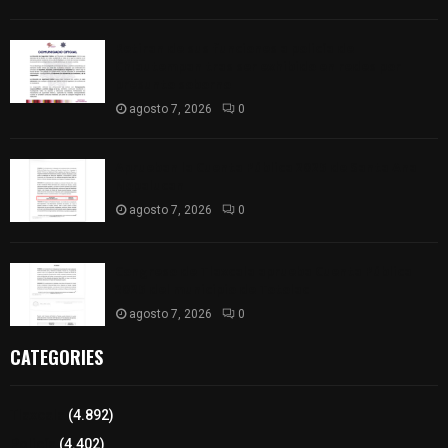
Retiran de sus funciones a policía de
Chiautempan tras ser exhibido en redes por
presunto soborno
agosto 7, 2026
0
Aprueban la Cuenta Pública 2025 de Santa Ana
Nopalucan
agosto 7, 2026
0
Congreso de Tlaxcala aprueba Cuenta Pública
2025 del municipio de Totolac
agosto 7, 2026
0
CATEGORIES
Tlaxcala
(4.892)
Policía
(4.402)