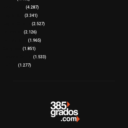
8 columnas
(4.287)
Región Sur
(3.341)
Región Oriente
(2.527)
Educación
(2.126)
Lo más leído
(1.965)
Congreso
(1.851)
Tlaxcala Capital
(1.533)
Política
(1.277)