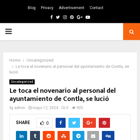
Blog
Privacy
Advertisement
Contact
Facebook
Twitter
Instagram
Pinterest
Google
Youtube
PRIMARY
MENU
Home
Uncategorized
Le toca el novenario al personal del ayuntamiento de Contla, se
lució
Uncategorized
Le toca el novenario al personal del
ayuntamiento de Contla, se lució
by
admin
mayo 12, 2024
0
905
SHARE
0