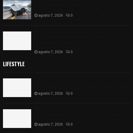
Se accidenta camioneta sobre la carretera
México-Veracruz, a la altura de Hueyotlipan
agosto 7, 2026
0
Retiran de sus funciones a policía de
Chiautempan tras ser exhibido en redes por
presunto soborno
agosto 7, 2026
0
LIFESTYLE
Muere hombre al interior de salón de eventos en
Apizaco
agosto 7, 2026
0
Se accidenta camioneta sobre la carretera
México-Veracruz, a la altura de Hueyotlipan
agosto 7, 2026
0