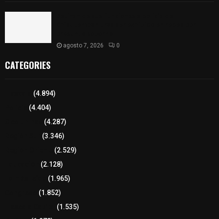
Retiran de sus funciones a policía de
Chiautempan tras ser exhibido en redes por
presunto soborno
agosto 7, 2026
0
CATEGORIES
Tlaxcala
(4.894)
Policía
(4.404)
8 columnas
(4.287)
Región Sur
(3.346)
Región Oriente
(2.529)
Educación
(2.128)
Lo más leído
(1.965)
Congreso
(1.852)
Tlaxcala Capital
(1.535)