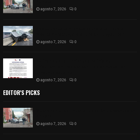
Apizaco
agosto 7, 2026
0
Se accidenta camioneta sobre la carretera
México-Veracruz, a la altura de Hueyotlipan
agosto 7, 2026
0
Retiran de sus funciones a policía de
Chiautempan tras ser exhibido en redes por
presunto soborno
agosto 7, 2026
0
EDITOR'S PICKS
Muere hombre al interior de salón de eventos en
Apizaco
agosto 7, 2026
0