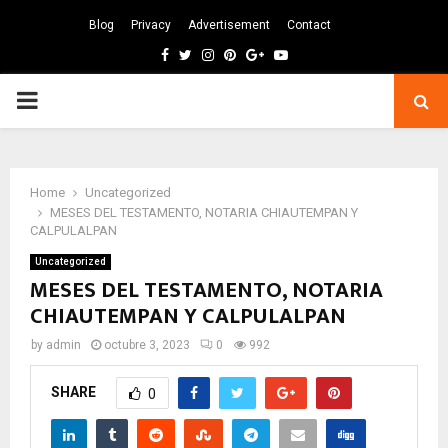
Blog
Privacy
Advertisement
Contact
Facebook
Twitter
Instagram
Pinterest
Google
Youtube
PRIMARY
MENU
Home
Uncategorized
MESES DEL TESTAMENTO, NOTARIA CHIAUTEMPAN Y
CALPULALPAN
Uncategorized
MESES DEL TESTAMENTO, NOTARIA
CHIAUTEMPAN Y CALPULALPAN
by
admin
octubre 3, 2023
0
992
SHARE
0