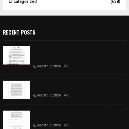
Uncategorized
(638)
RECENT POSTS
Retiran de sus funciones a policía de
Chiautempan tras ser exhibido en redes por
presunto soborno
agosto 7, 2026
0
Aprueban la Cuenta Pública 2025 de Santa Ana
Nopalucan
agosto 7, 2026
0
Congreso de Tlaxcala aprueba Cuenta Pública
2025 del municipio de Totolac
agosto 7, 2026
0