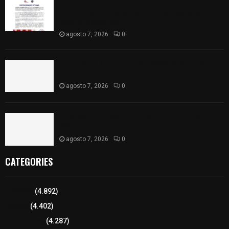
Retiran de sus funciones a policía de
Chiautempan tras ser exhibido en redes por
presunto soborno
agosto 7, 2026
0
Aprueban la Cuenta Pública 2025 de Santa Ana
Nopalucan
agosto 7, 2026
0
Congreso de Tlaxcala aprueba Cuenta Pública
2025 del municipio de Totolac
agosto 7, 2026
0
CATEGORIES
Tlaxcala
(4.892)
Policía
(4.402)
8 columnas
(4.287)