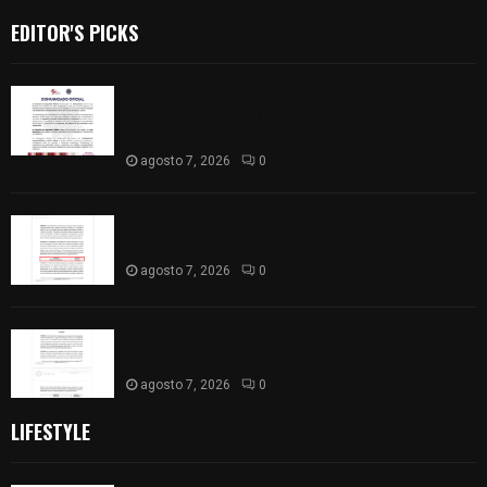
EDITOR'S PICKS
Retiran de sus funciones a policía de
Chiautempan tras ser exhibido en redes por
presunto soborno
agosto 7, 2026
0
Aprueban la Cuenta Pública 2025 de Santa Ana
Nopalucan
agosto 7, 2026
0
Congreso de Tlaxcala aprueba Cuenta Pública
2025 del municipio de Totolac
agosto 7, 2026
0
LIFESTYLE