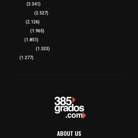
Región Sur
(3.341)
Región Oriente
(2.527)
Educación
(2.126)
Lo más leído
(1.965)
Congreso
(1.851)
Tlaxcala Capital
(1.533)
Política
(1.277)
ABOUT US