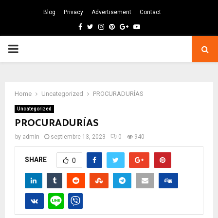
Blog
Privacy
Advertisement
Contact
Facebook
Twitter
Instagram
Pinterest
Google
Youtube
PRIMARY
MENU
Home
Uncategorized
PROCURADURÍAS
Uncategorized
PROCURADURÍAS
by
admin
septiembre 13, 2023
0
940
SHARE
0