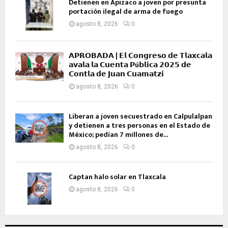
Detienen en Apizaco a joven por presunta
portación ilegal de arma de fuego
agosto 8, 2026
0
𝗔𝗣𝗥𝗢𝗕𝗔𝗗𝗔 | 𝗘𝗹 𝗖𝗼𝗻𝗴𝗿𝗲𝘀𝗼 𝗱𝗲 𝗧𝗹𝗮𝘅𝗰𝗮𝗹𝗮
𝗮𝘃𝗮𝗹𝗮 𝗹𝗮 𝗖𝘂𝗲𝗻𝘁𝗮 𝗣ú𝗯𝗹𝗶𝗰𝗮 𝟮𝟬𝟮𝟱 𝗱𝗲
𝗖𝗼𝗻𝘁𝗹𝗮 𝗱𝗲 𝗝𝘂𝗮𝗻 𝗖𝘂𝗮𝗺𝗮𝘁𝘇𝗶
agosto 8, 2026
0
Liberan a joven secuestrado en Calpulalpan
y detienen a tres personas en el Estado de
México; pedían 7 millones de...
agosto 8, 2026
0
Captan halo solar en Tlaxcala
agosto 8, 2026
0