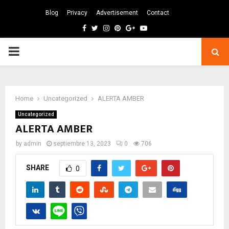
Blog
Privacy
Advertisement
Contact
Facebook
Twitter
Instagram
Pinterest
Google
Youtube
PRIMARY
MENU
Home
Uncategorized
ALERTA AMBER
Uncategorized
ALERTA AMBER
by
admin
septiembre 13, 2023
0
706
SHARE
0