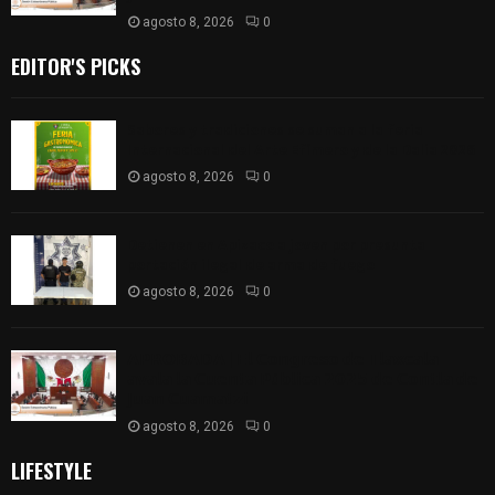
agosto 8, 2026
0
EDITOR'S PICKS
Sabores y tradiciones se suman a la feria
Internacional del Arte Efímero y de la Dalia 2026
agosto 8, 2026
0
Detienen en Apizaco a joven por presunta
portación ilegal de arma de fuego
agosto 8, 2026
0
𝗔𝗣𝗥𝗢𝗕𝗔𝗗𝗔 | 𝗘𝗹 𝗖𝗼𝗻𝗴𝗿𝗲𝘀𝗼 𝗱𝗲 𝗧𝗹𝗮𝘅𝗰𝗮𝗹𝗮
𝗮𝘃𝗮𝗹𝗮 𝗹𝗮 𝗖𝘂𝗲𝗻𝘁𝗮 𝗣ú𝗯𝗹𝗶𝗰𝗮 𝟮𝟬𝟮𝟱 𝗱𝗲 𝗖𝗼𝗻𝘁𝗹𝗮 𝗱𝗲
𝗝𝘂𝗮𝗻 𝗖𝘂𝗮𝗺𝗮𝘁𝘇𝗶
agosto 8, 2026
0
LIFESTYLE