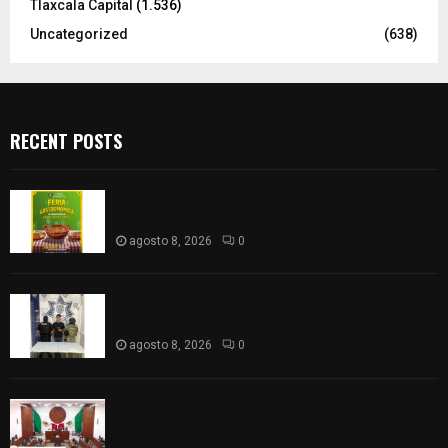
Tlaxcala Capital
(1.536)
Uncategorized
(638)
RECENT POSTS
Sabores y tradiciones se suman a la feria
Internacional del Arte Efímero y de la Dalia 2026
agosto 8, 2026
0
Detienen en Apizaco a joven por presunta
portación ilegal de arma de fuego
agosto 8, 2026
0
𝗔𝗣𝗥𝗢𝗕𝗔𝗗𝗔 | 𝗘𝗹 𝗖𝗼𝗻𝗴𝗿𝗲𝘀𝗼 𝗱𝗲 𝗧𝗹𝗮𝘅𝗰𝗮𝗹𝗮
𝗮𝘃𝗮𝗹𝗮 𝗹𝗮 𝗖𝘂𝗲𝗻𝘁𝗮 𝗣ú𝗯𝗹𝗶𝗰𝗮 𝟮𝟬𝟮𝟱 𝗱𝗲 𝗖𝗼𝗻𝘁𝗹𝗮 𝗱𝗲
𝗝𝘂𝗮𝗻 𝗖𝘂𝗮𝗺𝗮𝘁𝘇𝗶