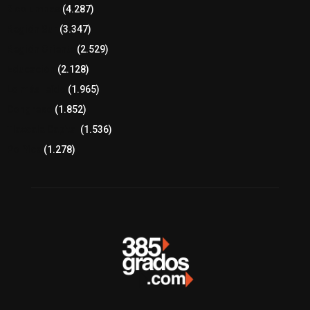
8 columnas
(4.287)
Región Sur
(3.347)
Región Oriente
(2.529)
Educación
(2.128)
Lo más leído
(1.965)
Congreso
(1.852)
Tlaxcala Capital
(1.536)
Política
(1.278)