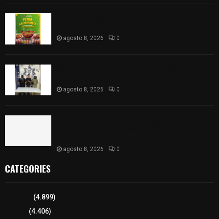
Sabores y tradiciones se suman a la feria
Internacional del Arte Efímero y de la Dalia 2026
agosto 8, 2026
0
Detienen en Apizaco a joven por presunta
portación ilegal de arma de fuego
agosto 8, 2026
0
𝗔𝗣𝗥𝗢𝗕𝗔𝗗𝗔 | 𝗘𝗹 𝗖𝗼𝗻𝗴𝗿𝗲𝘀𝗼 𝗱𝗲 𝗧𝗹𝗮𝘅𝗰𝗮𝗹𝗮
𝗮𝘃𝗮𝗹𝗮 𝗹𝗮 𝗖𝘂𝗲𝗻𝘁𝗮 𝗣ú𝗯𝗹𝗶𝗰𝗮 𝟮𝟬𝟮𝟱 𝗱𝗲 𝗖𝗼𝗻𝘁𝗹𝗮 𝗱𝗲
𝗝𝘂𝗮𝗻 𝗖𝘂𝗮𝗺𝗮𝘁𝘇𝗶
agosto 8, 2026
0
CATEGORIES
Tlaxcala
(4.899)
Policía
(4.406)