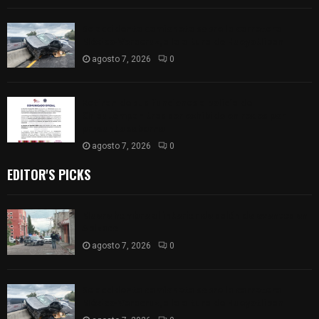
Se accidenta camioneta sobre la carretera
México-Veracruz, a la altura de Hueyotlipan
agosto 7, 2026
0
Retiran de sus funciones a policía de
Chiautempan tras ser exhibido en redes por
presunto soborno
agosto 7, 2026
0
EDITOR'S PICKS
Muere hombre al interior de salón de eventos en
Apizaco
agosto 7, 2026
0
Se accidenta camioneta sobre la carretera
México-Veracruz, a la altura de Hueyotlipan