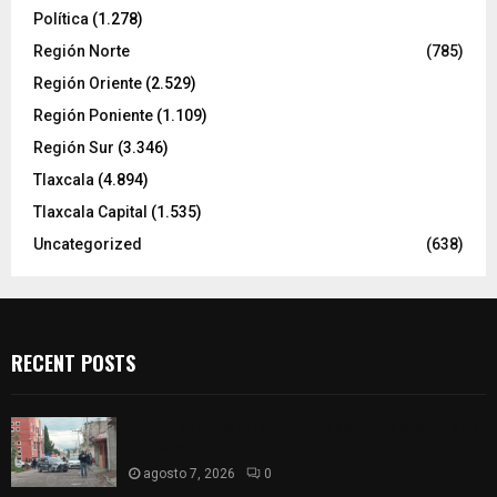
Política
(1.278)
Región Norte
(785)
Región Oriente
(2.529)
Región Poniente
(1.109)
Región Sur
(3.346)
Tlaxcala
(4.894)
Tlaxcala Capital
(1.535)
Uncategorized
(638)
RECENT POSTS
Muere hombre al interior de salón de eventos en
Apizaco
agosto 7, 2026
0