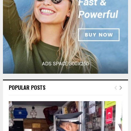
:
C
H
POPULAR POSTS