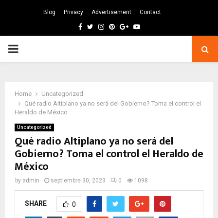
Blog
Privacy
Advertisement
Contact
Facebook
Twitter
Instagram
Pinterest
Google
Youtube
PRIMARY
MENU
Home
Uncategorized
Qué radio Altiplano ya no será del Gobierno? Toma el control el
Heraldo de México
Uncategorized
Qué radio Altiplano ya no será del
Gobierno? Toma el control el Heraldo de
México
by
admin
septiembre 30, 2023
0
1098
SHARE
0