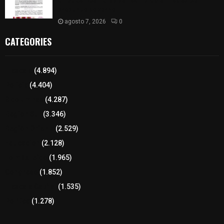
Chiautempan tras ser exhibido en redes por
presunto soborno
agosto 7, 2026
0
CATEGORIES
Tlaxcala
(4.894)
Policía
(4.404)
8 columnas
(4.287)
Región Sur
(3.346)
Región Oriente
(2.529)
Educación
(2.128)
Lo más leído
(1.965)
Congreso
(1.852)
Tlaxcala Capital
(1.535)
Política
(1.278)