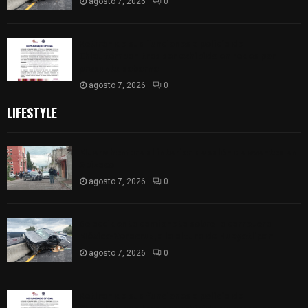
agosto 7, 2026
0
Retiran de sus funciones a policía de
Chiautempan tras ser exhibido en redes por
presunto soborno
agosto 7, 2026
0
LIFESTYLE
Muere hombre al interior de salón de eventos en
Apizaco
agosto 7, 2026
0
Se accidenta camioneta sobre la carretera
México-Veracruz, a la altura de Hueyotlipan
agosto 7, 2026
0
Retiran de sus funciones a policía de