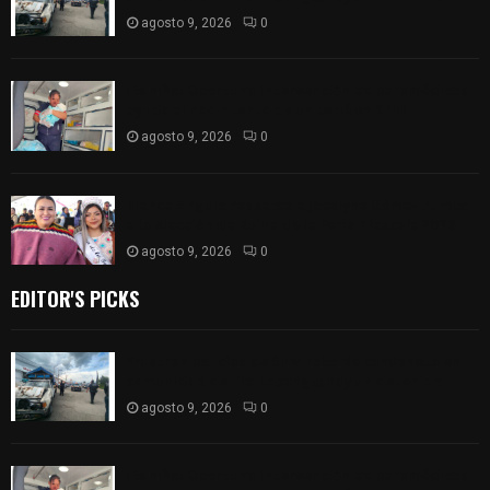
agosto 9, 2026
0
¡Es niño! Oportuna intervención de paramédicos
ayuda al nacimiento de un bebé en SPM
agosto 9, 2026
0
Blanca Angulo respalda a Jocelyne Gómez rumbo
a la elección de Reina de la Feria Tlaxcala 2026
agosto 9, 2026
0
EDITOR'S PICKS
Frustran policías de SPM robo de camioneta en
comunidad de Tlaltepango; hay un detenido
agosto 9, 2026
0
¡Es niño! Oportuna intervención de paramédicos