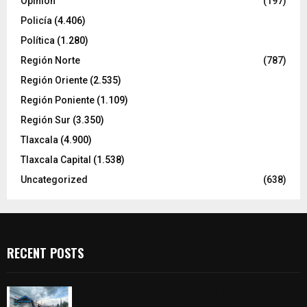
Opinión
(197)
Policía
(4.406)
Política
(1.280)
Región Norte
(787)
Región Oriente
(2.535)
Región Poniente
(1.109)
Región Sur
(3.350)
Tlaxcala
(4.900)
Tlaxcala Capital
(1.538)
Uncategorized
(638)
RECENT POSTS
Frustran policías de SPM robo de camioneta en
comunidad de Tlaltepango; hay un detenido