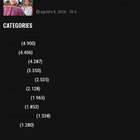
a la elección de Reina de la Feria Tlaxcala 2026
agosto 9, 2026
0
CATEGORIES
Tlaxcala
(4.900)
Policía
(4.406)
8 columnas
(4.287)
Región Sur
(3.350)
Región Oriente
(2.535)
Educación
(2.128)
Lo más leído
(1.965)
Congreso
(1.853)
Tlaxcala Capital
(1.538)
Política
(1.280)