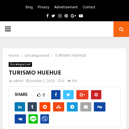
Blog
Privacy
Advertisement
Contact
Facebook
Twitter
Instagram
Pinterest
Google
Youtube
PRIMARY
MENU
Home
Uncategorized
TURISMO HUEHUE
Uncategorized
TURISMO HUEHUE
by
admin
octubre 2, 2023
0
941
SHARE
0