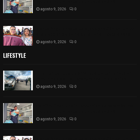
ayuda al nacimiento de un bebé en SPM
agosto 9, 2026
0
Blanca Angulo respalda a Jocelyne Gómez rumbo
a la elección de Reina de la Feria Tlaxcala 2026
agosto 9, 2026
0
LIFESTYLE
Frustran policías de SPM robo de camioneta en
comunidad de Tlaltepango; hay un detenido
agosto 9, 2026
0
¡Es niño! Oportuna intervención de paramédicos
ayuda al nacimiento de un bebé en SPM
agosto 9, 2026
0
Blanca Angulo respalda a Jocelyne Gómez rumbo