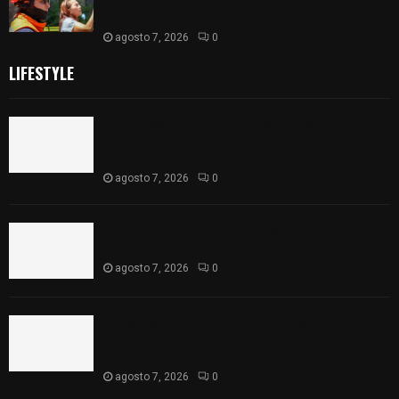
Verano de la...
agosto 7, 2026
0
LIFESTYLE
Retiran de sus funciones a policía de
Chiautempan tras ser exhibido en redes por
presunto soborno
agosto 7, 2026
0
Aprueban la Cuenta Pública 2025 de Santa Ana
Nopalucan
agosto 7, 2026
0
Protección Civil de Zacatelco fomenta la cultura
de la prevención entre niñas y niños del Curso de
Verano de la...
agosto 7, 2026
0