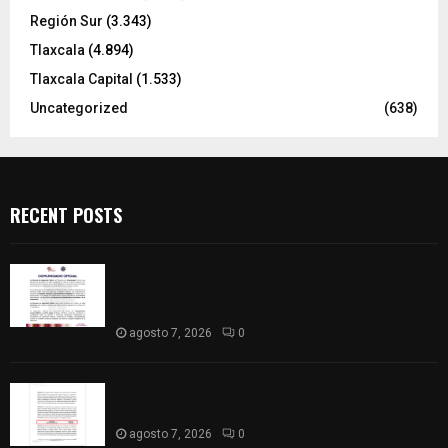
Región Sur
(3.343)
Tlaxcala
(4.894)
Tlaxcala Capital
(1.533)
Uncategorized
(638)
RECENT POSTS
Retiran de sus funciones a policía de
Chiautempan tras ser exhibido en redes por
presunto soborno
agosto 7, 2026
0
Aprueban la Cuenta Pública 2025 de Santa Ana
Nopalucan
agosto 7, 2026
0