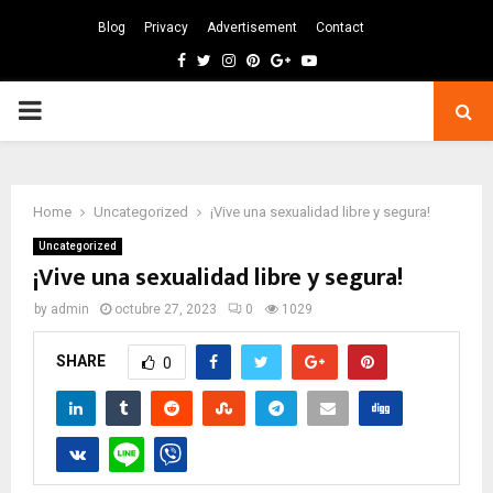
Blog
Privacy
Advertisement
Contact
Facebook
Twitter
Instagram
Pinterest
Google
Youtube
PRIMARY
MENU
Home
Uncategorized
¡Vive una sexualidad libre y segura!
Uncategorized
¡Vive una sexualidad libre y segura!
by
admin
octubre 27, 2023
0
1029
SHARE
0