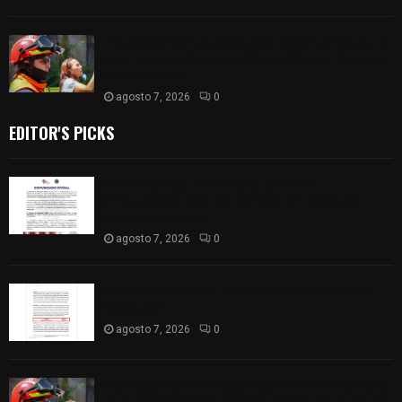
Protección Civil de Zacatelco fomenta la cultura
de la prevención entre niñas y niños del Curso de
Verano de la...
agosto 7, 2026
0
EDITOR'S PICKS
Retiran de sus funciones a policía de
Chiautempan tras ser exhibido en redes por
presunto soborno
agosto 7, 2026
0
Aprueban la Cuenta Pública 2025 de Santa Ana
Nopalucan
agosto 7, 2026
0
Protección Civil de Zacatelco fomenta la cultura
de la prevención entre niñas y niños del Curso de