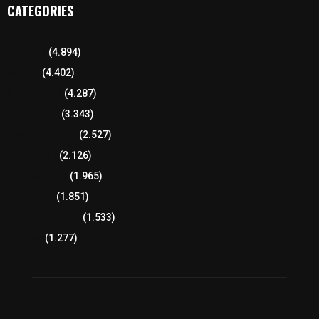
CATEGORIES
Tlaxcala
(4.894)
Policía
(4.402)
8 columnas
(4.287)
Región Sur
(3.343)
Región Oriente
(2.527)
Educación
(2.126)
Lo más leído
(1.965)
Congreso
(1.851)
Tlaxcala Capital
(1.533)
Política
(1.277)