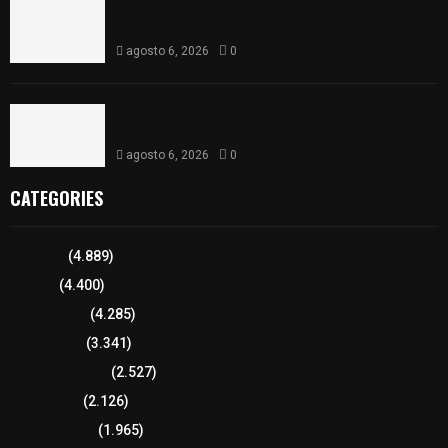
Sabor 100% tlaxcalteca: Conoce Guarda Frutz en
el Mercado de Artesanos
agosto 6, 2026
0
Caso Lorena Cuéllar: Estado exige rigor y fuentes
oficiales ante acusaciones sin sustento
agosto 6, 2026
0
CATEGORIES
Tlaxcala
(4.889)
Policía
(4.400)
8 columnas
(4.285)
Región Sur
(3.341)
Región Oriente
(2.527)
Educación
(2.126)
Lo más leído
(1.965)