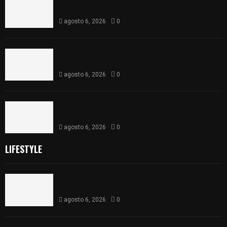
Ejecutiva
agosto 6, 2026
0
Sabor 100% tlaxcalteca: Conoce Guarda Frutz en
el Mercado de Artesanos
agosto 6, 2026
0
Caso Lorena Cuéllar: Estado exige rigor y fuentes
oficiales ante acusaciones sin sustento
agosto 6, 2026
0
LIFESTYLE
Vota ITE terna para elegir a persona Secretaria
Ejecutiva
agosto 6, 2026
0