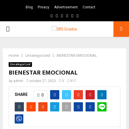
Blog
Privacy
Advertisement
Contact
Facebook
Twitter
Instagram
Pinterest
Google
Youtube
PRIMARY
MENU
Home
Uncategorized
BIENESTAR EMOCIONAL
Uncategorized
BIENESTAR EMOCIONAL
by
admin
octubre 27, 2023
0
917
SHARE
0