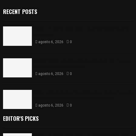
RECENT POSTS
Vota ITE terna para elegir a persona Secretaria
Ejecutiva
agosto 6, 2026
0
Sabor 100% tlaxcalteca: Conoce Guarda Frutz en
el Mercado de Artesanos
agosto 6, 2026
0
Caso Lorena Cuéllar: Estado exige rigor y fuentes
oficiales ante acusaciones sin sustento
agosto 6, 2026
0
EDITOR'S PICKS
Vota ITE terna para elegir a persona Secretaria