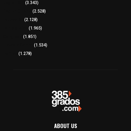
Región Sur
(3.343)
Región Oriente
(2.528)
Educación
(2.128)
Lo más leído
(1.965)
Congreso
(1.851)
Tlaxcala Capital
(1.534)
Política
(1.278)
ABOUT US