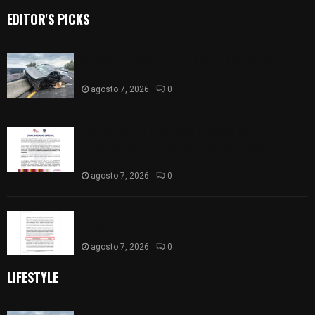
EDITOR'S PICKS
Se accidenta camioneta sobre la carretera
México-Veracruz, a la altura de Hueyotlipan
agosto 7, 2026
0
Retiran de sus funciones a policía de
Chiautempan tras ser exhibido en redes por
presunto soborno
agosto 7, 2026
0
Aprueban la Cuenta Pública 2025 de Santa Ana
Nopalucan
agosto 7, 2026
0
LIFESTYLE