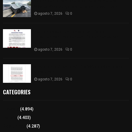
Se accidenta camioneta sobre la carretera
México-Veracruz, a la altura de Hueyotlipan
agosto 7, 2026
0
Retiran de sus funciones a policía de
Chiautempan tras ser exhibido en redes por
presunto soborno
agosto 7, 2026
0
Aprueban la Cuenta Pública 2025 de Santa Ana
Nopalucan
agosto 7, 2026
0
CATEGORIES
Tlaxcala
(4.894)
Policía
(4.403)
8 columnas
(4.287)