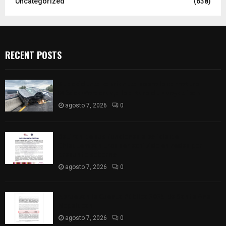
Uncategorized
(638)
RECENT POSTS
Se accidenta camioneta sobre la carretera
México-Veracruz, a la altura de Hueyotlipan
agosto 7, 2026
0
Retiran de sus funciones a policía de
Chiautempan tras ser exhibido en redes por
presunto soborno
agosto 7, 2026
0
Aprueban la Cuenta Pública 2025 de Santa Ana
Nopalucan
agosto 7, 2026
0