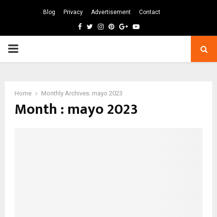
Blog
Privacy
Advertisement
Contact
Facebook
Twitter
Instagram
Pinterest
Google
Youtube
PRIMARY
MENU
Home
Monthly Archives: mayo 2023
Month : mayo 2023