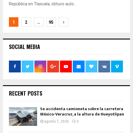
República en Tlaxcala, obtuvo auto...
Navegación
1
2
…
95
de
entradas
SOCIAL MEDIA
RECENT POSTS
Se accidenta camioneta sobre la carretera
México-Veracruz, a la altura de Hueyotlipan
agosto 7, 2026
0