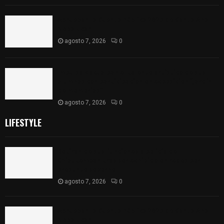
Aprueban la Cuenta Pública 2025 de Santa Ana
Nopalucan
agosto 7, 2026
0
Impulsa Zacualpan el talento artístico de sus
alumnas con participación en exposición “Jardín
de memorias”
agosto 7, 2026
0
LIFESTYLE
Retiran de sus funciones a policía de
Chiautempan tras ser exhibido en redes por
presunto soborno
agosto 7, 2026
0
Aprueban la Cuenta Pública 2025 de Santa Ana
Nopalucan