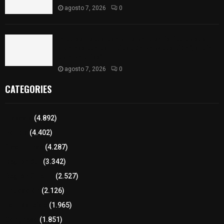
agosto 7, 2026
0
Impulsa Zacualpan el talento artístico de sus
alumnas con participación en exposición “Jardín
de memorias”
agosto 7, 2026
0
CATEGORIES
Tlaxcala
(4.892)
Policía
(4.402)
8 columnas
(4.287)
Región Sur
(3.342)
Región Oriente
(2.527)
Educación
(2.126)
Lo más leído
(1.965)
Congreso
(1.851)