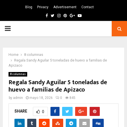
Blog
Privacy
Advertisement
Contact
Facebook
Twitter
Instagram
Pinterest
Google
Youtube
PRIMARY
MENU
Home
8 columnas
Regala Sandy Aguilar 5 toneladas de huevo a familias de
Apizaco
8 columnas
Regala Sandy Aguilar 5 toneladas de
huevo a familias de Apizaco
by
admin
mayo 18, 2026
0
845
SHARE
0