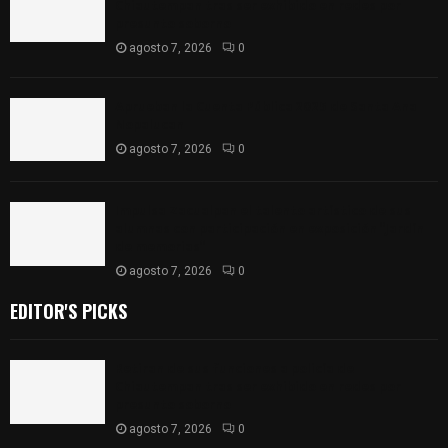
Chiautempan tras ser exhibido en redes por
presunto soborno
agosto 7, 2026
0
Aprueban la Cuenta Pública 2025 de Santa Ana
Nopalucan
agosto 7, 2026
0
Impulsa Zacualpan el talento artístico de sus
alumnas con participación en exposición “Jardín
de memorias”
agosto 7, 2026
0
EDITOR'S PICKS
Retiran de sus funciones a policía de
Chiautempan tras ser exhibido en redes por
presunto soborno
agosto 7, 2026
0