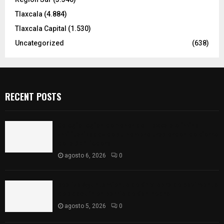
Tlaxcala
(4.884)
Tlaxcala Capital
(1.530)
Uncategorized
(638)
RECENT POSTS
Colegio legión de honor de Tlaxcala elimina
«militarizado» de su nombre tras orden de cierre
de la SEP federal
agosto 6, 2026
0
Realiza Ayuntamiento de SPM obra de pavimento
de adoquín en barrio de San Pedro
agosto 5, 2026
0