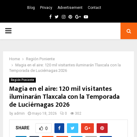
Blog
Privacy
Advertisement
Contact
Facebook
Twitter
Instagram
Pinterest
Google
Youtube
PRIMARY
MENU
Home
Región Poniente
Magia en el aire: 120 mil visitantes iluminarán Tlaxcala con la
Temporada de Luciérnagas 2026
Región Poniente
Magia en el aire: 120 mil visitantes
iluminarán Tlaxcala con la Temporada
de Luciérnagas 2026
by
admin
mayo 18, 2026
0
302
SHARE
0