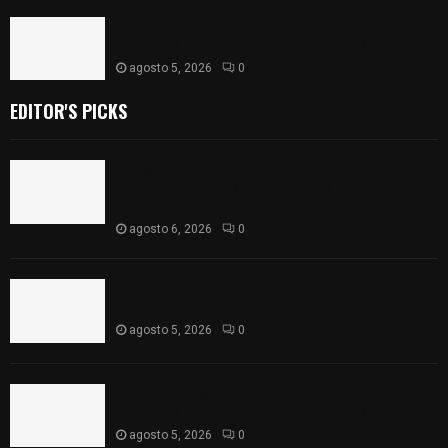
ISSSTE entrega 242 camas hospitalarias
eléctricas a unidades médicas del país
agosto 5, 2026
0
EDITOR'S PICKS
Colegio legión de honor de Tlaxcala elimina
«militarizado» de su nombre tras orden de cierre
de la SEP federal
agosto 6, 2026
0
Realiza Ayuntamiento de SPM obra de pavimento
de adoquín en barrio de San Pedro
agosto 5, 2026
0
ISSSTE entrega 242 camas hospitalarias
eléctricas a unidades médicas del país
agosto 5, 2026
0