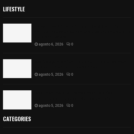
LIFESTYLE
Colegio legión de honor de Tlaxcala elimina
«militarizado» de su nombre tras orden de cierre
de la SEP federal
agosto 6, 2026
0
Realiza Ayuntamiento de SPM obra de pavimento
de adoquín en barrio de San Pedro
agosto 5, 2026
0
ISSSTE entrega 242 camas hospitalarias
eléctricas a unidades médicas del país
agosto 5, 2026
0
CATEGORIES