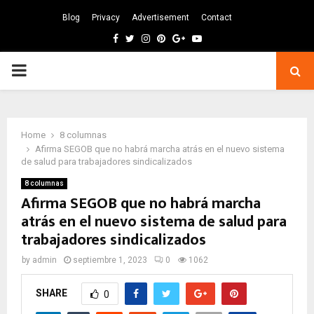
Blog
Privacy
Advertisement
Contact
Facebook
Twitter
Instagram
Pinterest
Google
Youtube
PRIMARY
MENU
Home
8 columnas
Afirma SEGOB que no habrá marcha atrás en el nuevo sistema
de salud para trabajadores sindicalizados
8 columnas
Afirma SEGOB que no habrá marcha
atrás en el nuevo sistema de salud para
trabajadores sindicalizados
by
admin
septiembre 1, 2023
0
1062
SHARE
0