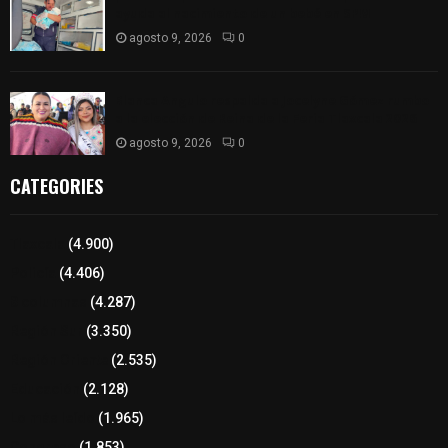
ayuda al nacimiento de un bebé en SPM
agosto 9, 2026
0
Blanca Angulo respalda a Jocelyne Gómez rumbo
a la elección de Reina de la Feria Tlaxcala 2026
agosto 9, 2026
0
CATEGORIES
Tlaxcala
(4.900)
Policía
(4.406)
8 columnas
(4.287)
Región Sur
(3.350)
Región Oriente
(2.535)
Educación
(2.128)
Lo más leído
(1.965)
Congreso
(1.853)