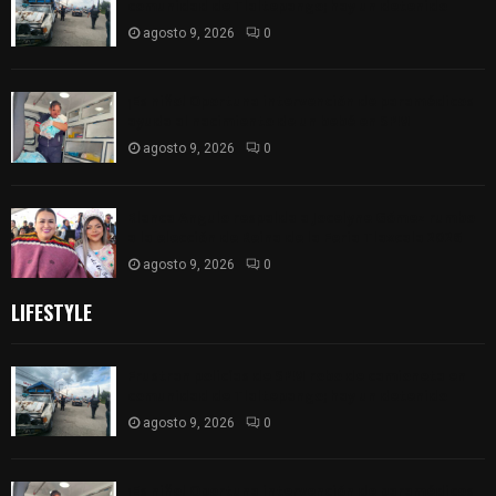
comunidad de Tlaltepango; hay un detenido
agosto 9, 2026
0
¡Es niño! Oportuna intervención de paramédicos
ayuda al nacimiento de un bebé en SPM
agosto 9, 2026
0
Blanca Angulo respalda a Jocelyne Gómez rumbo
a la elección de Reina de la Feria Tlaxcala 2026
agosto 9, 2026
0
LIFESTYLE
Frustran policías de SPM robo de camioneta en
comunidad de Tlaltepango; hay un detenido
agosto 9, 2026
0
¡Es niño! Oportuna intervención de paramédicos