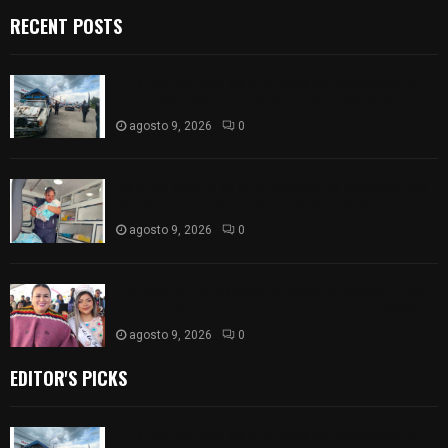
RECENT POSTS
Frustran policías de SPM robo de camioneta en
comunidad de Tlaltepango; hay un detenido
agosto 9, 2026
0
¡Es niño! Oportuna intervención de paramédicos
ayuda al nacimiento de un bebé en SPM
agosto 9, 2026
0
Blanca Angulo respalda a Jocelyne Gómez rumbo
a la elección de Reina de la Feria Tlaxcala 2026
agosto 9, 2026
0
EDITOR'S PICKS
Frustran policías de SPM robo de camioneta en