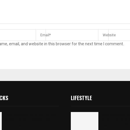
me, email, and website in this browser for the next time I comment.
ICKS
LIFESTYLE
PAN propone eliminar el ISR
PAN propone eli
al aguinaldo y a salarios
al aguinaldo y 
menores de 12 mil pesos
menores de 12 