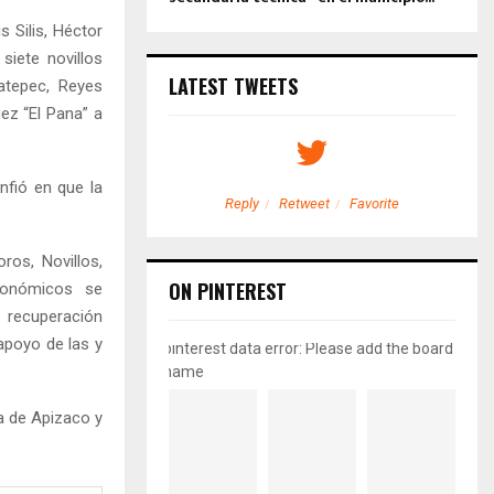
s Silis, Héctor
siete novillos
LATEST TWEETS
atepec, Reyes
ez “El Pana” a
nfió en que la
etweet
Favorite
Reply
Retweet
Favorite
ros, Novillos,
ON PINTEREST
económicos se
 recuperación
apoyo de las y
pinterest data error: Please add the board
name
a de Apizaco y