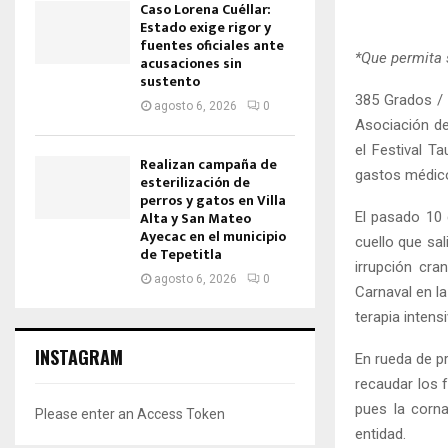
Caso Lorena Cuéllar:
Estado exige rigor y
fuentes oficiales ante
*Que permita 
acusaciones sin
sustento
385 Grados / T
agosto 6, 2026
0
Asociación de
el Festival T
Realizan campaña de
gastos médico
esterilización de
perros y gatos en Villa
Alta y San Mateo
El pasado 10 
Ayecac en el municipio
cuello que sal
de Tepetitla
irrupción cra
agosto 6, 2026
0
Carnaval en la
terapia intensi
INSTAGRAM
En rueda de pr
recaudar los 
pues la corn
Please enter an Access Token
entidad.