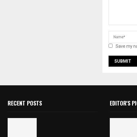
Save my na
RECENT POSTS
EDITOR'S P
PAN propone eliminar el ISR
al aguinaldo y a salarios
menores de 12 mil pesos