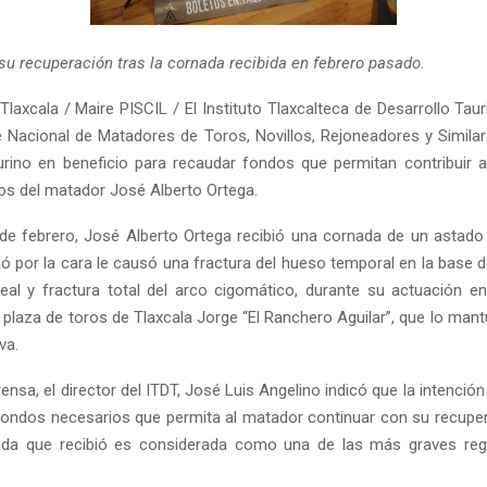
su recuperación tras la cornada recibida en febrero pasado.
laxcala / Maire PISCIL / El Instituto Tlaxcalteca de Desarrollo Taur
 Nacional de Matadores de Toros, Novillos, Rejoneadores y Simila
aurino en beneficio para recaudar fondos que permitan contribuir a
s del matador José Alberto Ortega.
de febrero, José Alberto Ortega recibió una cornada de un astado a
ió por la cara le causó una fractura del hueso temporal en la base 
neal y fractura total del arco cigomático, durante su actuación en
 plaza de toros de Tlaxcala Jorge “El Ranchero Aguilar”, que lo man
va.
ensa, el director del ITDT, José Luis Angelino indicó que la intención 
fondos necesarios que permita al matador continuar con su recupe
ada que recibió es considerada como una de las más graves regi