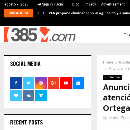
agosto 7, 2026
Sign in / Join
Blog
Privacy
Advertisement
PAN propone eliminar el ISR al aguinaldo y a sal
385 AHORA
TL
SOCIAL MEDIA
Home
8 col
Anuncian Fes
8 columnas
Anuncia
atenci
Orteg
by
admin
jun
RECENT POSTS