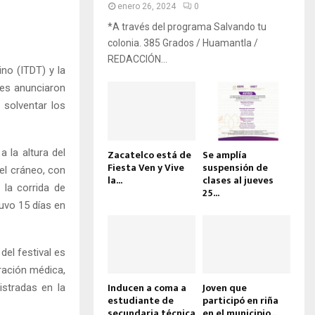
enero 26, 2024
0
*A través del programa Salvando tu
colonia. 385 Grados / Huamantla /
REDACCIÓN...
ino (ITDT) y la
res anunciaron
 solventar los
 la altura del
Zacatelco está de
Se amplía
Fiesta Ven y Vive
suspensión de
del cráneo, con
la...
clases al jueves
 la corrida de
25...
tuvo 15 días en
del festival es
ración médica,
Inducen a coma a
Joven que
stradas en la
estudiante de
participó en riña
secundaria técnica
en el municipio...