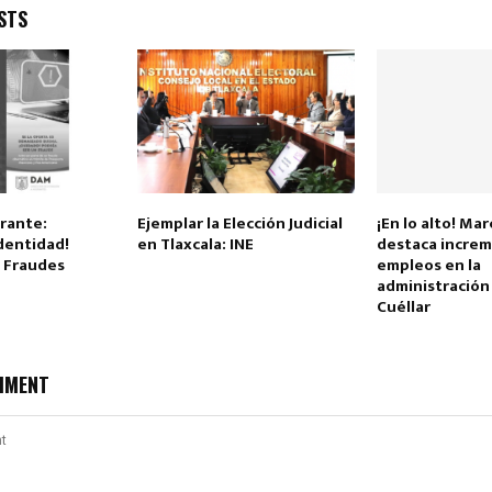
STS
rante:
Ejemplar la Elección Judicial
¡En lo alto! Ma
dentidad!
en Tlaxcala: INE
destaca incre
a Fraudes
empleos en la
administración
Cuéllar
MMENT