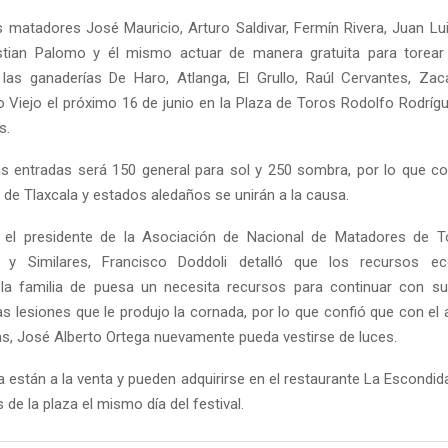
s matadores José Mauricio, Arturo Saldivar, Fermín Rivera, Juan Lui
stian Palomo y él mismo actuar de manera gratuita para torear 
las ganaderías De Haro, Atlanga, El Grullo, Raúl Cervantes, Zac
o Viejo el próximo 16 de junio en la Plaza de Toros Rodolfo Rodrígu
s.
as entradas será 150 general para sol y 250 sombra, por lo que co
Reply
Retweet
Favorite
Reply
R
a de Tlaxcala y estados aledaños se unirán a la causa.
 el presidente de la Asociación de Nacional de Matadores de To
 y Similares, Francisco Doddoli detalló que los recursos 
 la familia de puesa un necesita recursos para continuar con su
as lesiones que le produjo la cornada, por lo que confió que con el 
cas, José Alberto Ortega nuevamente pueda vestirse de luces.
a están a la venta y pueden adquirirse en el restaurante La Escondid
s de la plaza el mismo día del festival.