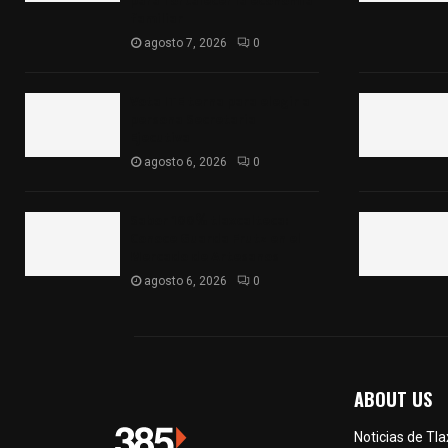
para fortalecer la economía
familiar
agosto 7, 2026
0
Vota ITE terna para elegir a
persona Secretaria
Ejecutiva
agosto 6, 2026
0
Sabor 100% tlaxcalteca:
Conoce Guarda Frutz en el
Mercado de Artesanos
agosto 6, 2026
0
ABOUT US
Noticias de Tl