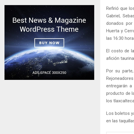
Refirió que lo
Gabriel, Seba
donados por 
Huerta y Cerr
las 16:30 hora
El costo de l
afición taurin
Por su parte,
Rejoneadores
entregarán a
producto de l
los tlaxcalte
Los boletos y
en las taquilla