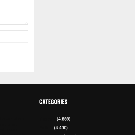
CATEGORIES
minar el ISR
Tlaxcala
(4.889)
a salarios
Policía
(4.400)
mil pesos