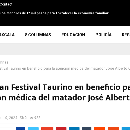
Contact
arios menores de 12 mil pesos para fortalecer la economía familiar
AXCALA
8 COLUMNAS
EDUCACIÓN
POLICÍA
REG
umnas
tival Taurino en beneficio para la atención médica del matador José Alberto 
n Festival Taurino en beneficio p
ón médica del matador José Alber
a
io 10, 2024
0
922