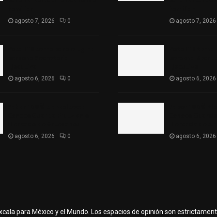
para fortalecer la economía
para fortalece
familiar
familiar
agosto 7, 2026
0
agosto 7, 2026
Vota ITE terna para elegir a
Vota ITE terna 
persona Secretaria
persona Secret
Ejecutiva
Ejecutiva
agosto 6, 2026
0
agosto 6, 2026
Sabor 100% tlaxcalteca:
Sabor 100% tla
Conoce Guarda Frutz en el
Conoce Guarda 
Mercado de Artesanos
Mercado de Ar
agosto 6, 2026
0
agosto 6, 2026
axcala para México y el Mundo. Los espacios de opinión son estrictamen