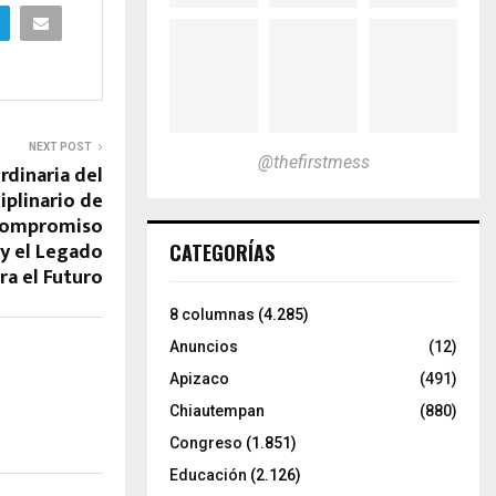
NEXT POST
@thefirstmess
dinaria del
iplinario de
 Compromiso
 y el Legado
CATEGORÍAS
ra el Futuro
8 columnas
(4.285)
Anuncios
(12)
Apizaco
(491)
Chiautempan
(880)
Congreso
(1.851)
Educación
(2.126)