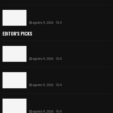
Blanca Angulo respalda a Jocelyne Gómez rumbo
a la elección de Reina de la Feria Tlaxcala 2026
agosto 9, 2026
0
EDITOR'S PICKS
Frustran policías de SPM robo de camioneta en
comunidad de Tlaltepango; hay un detenido
agosto 9, 2026
0
¡Es niño! Oportuna intervención de paramédicos
ayuda al nacimiento de un bebé en SPM
agosto 9, 2026
0
Blanca Angulo respalda a Jocelyne Gómez rumbo
a la elección de Reina de la Feria Tlaxcala 2026
agosto 9, 2026
0