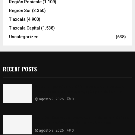
Región Poniente
(1.109)
Región Sur
(3.350)
Tlaxcala
(4.900)
Tlaxcala Capital
(1.538)
Uncategorized
(638)
RECENT POSTS
Frustran policías de SPM robo de camioneta en
comunidad de Tlaltepango; hay un detenido
agosto 9, 2026
0
¡Es niño! Oportuna intervención de paramédicos
ayuda al nacimiento de un bebé en SPM
agosto 9, 2026
0