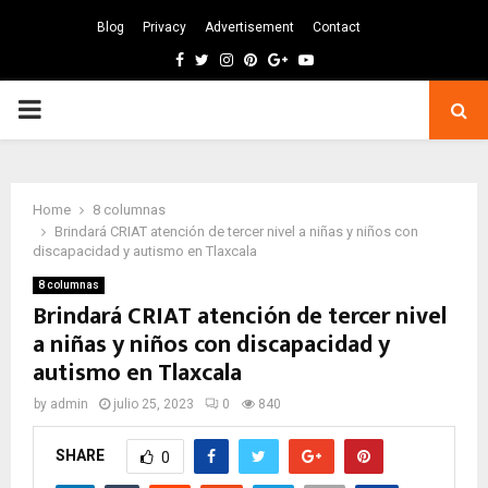
Blog
Privacy
Advertisement
Contact
Facebook
Twitter
Instagram
Pinterest
Google
Youtube
PRIMARY
MENU
Home
8 columnas
Brindará CRIAT atención de tercer nivel a niñas y niños con
discapacidad y autismo en Tlaxcala
8 columnas
Brindará CRIAT atención de tercer nivel
a niñas y niños con discapacidad y
autismo en Tlaxcala
by
admin
julio 25, 2023
0
840
SHARE
0