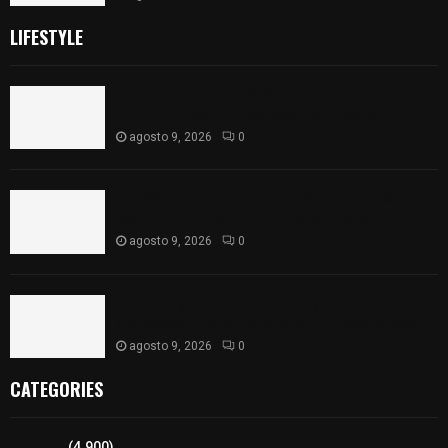
LIFESTYLE
Frustran policías de SPM robo de camioneta en
comunidad de Tlaltepango; hay un detenido
agosto 9, 2026
0
¡Es niño! Oportuna intervención de paramédicos
ayuda al nacimiento de un bebé en SPM
agosto 9, 2026
0
Blanca Angulo respalda a Jocelyne Gómez rumbo
a la elección de Reina de la Feria Tlaxcala 2026
agosto 9, 2026
0
CATEGORIES
Tlaxcala
(4.900)