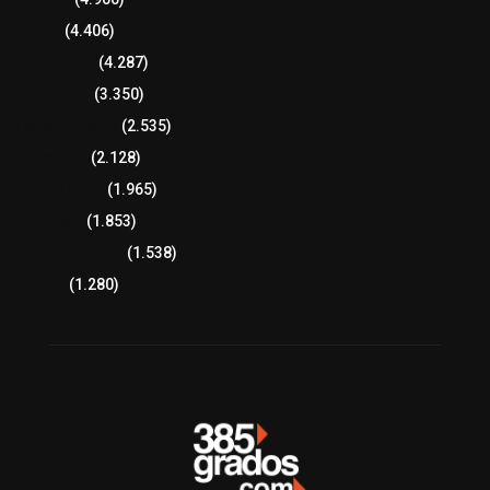
Policía
(4.406)
8 columnas
(4.287)
Región Sur
(3.350)
Región Oriente
(2.535)
Educación
(2.128)
Lo más leído
(1.965)
Congreso
(1.853)
Tlaxcala Capital
(1.538)
Política
(1.280)