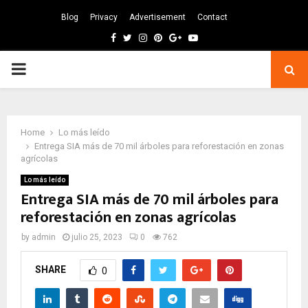
Blog
Privacy
Advertisement
Contact
Facebook
Twitter
Instagram
Pinterest
Google
Youtube
PRIMARY
MENU
Home
Lo más leído
Entrega SIA más de 70 mil árboles para reforestación en zonas
agrícolas
Lo más leído
Entrega SIA más de 70 mil árboles para
reforestación en zonas agrícolas
by
admin
julio 25, 2023
0
762
SHARE
0