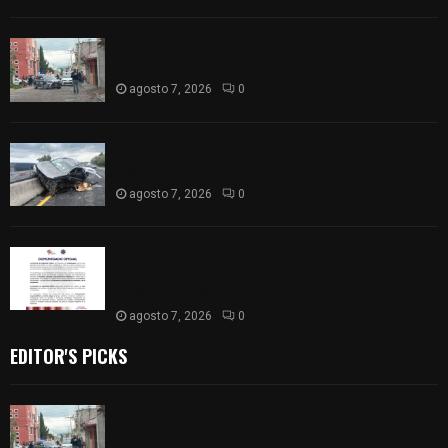
Muere hombre al interior de salón de eventos en
Apizaco
agosto 7, 2026
0
Se accidenta camioneta sobre la carretera
México-Veracruz, a la altura de Hueyotlipan
agosto 7, 2026
0
Retiran de sus funciones a policía de
Chiautempan tras ser exhibido en redes por
presunto soborno
agosto 7, 2026
0
EDITOR'S PICKS
Muere hombre al interior de salón de eventos en
Apizaco