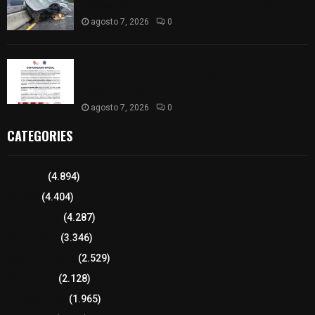
México-Veracruz, a la altura de Hueyotlipan
agosto 7, 2026
0
Retiran de sus funciones a policía de
Chiautempan tras ser exhibido en redes por
presunto soborno
agosto 7, 2026
0
CATEGORIES
Tlaxcala
(4.894)
Policía
(4.404)
8 columnas
(4.287)
Región Sur
(3.346)
Región Oriente
(2.529)
Educación
(2.128)
Lo más leído
(1.965)