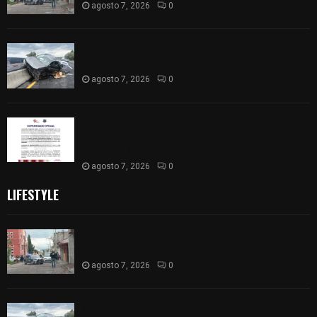
agosto 7, 2026
0
Se accidenta camioneta sobre la carretera
México-Veracruz, a la altura de Hueyotlipan
agosto 7, 2026
0
Retiran de sus funciones a policía de
Chiautempan tras ser exhibido en redes por
presunto soborno
agosto 7, 2026
0
LIFESTYLE
Muere hombre al interior de salón de eventos en
Apizaco
agosto 7, 2026
0
Se accidenta camioneta sobre la carretera