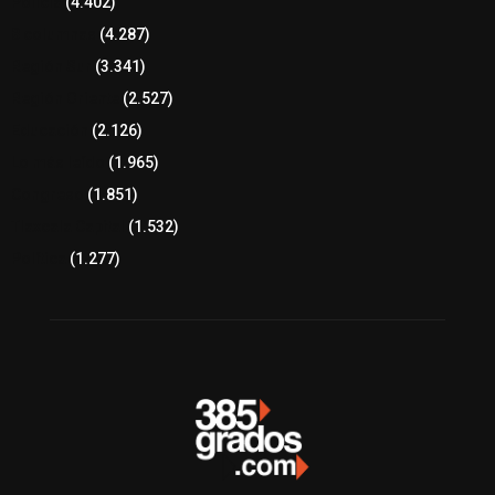
Policía
(4.402)
8 columnas
(4.287)
Región Sur
(3.341)
Región Oriente
(2.527)
Educación
(2.126)
Lo más leído
(1.965)
Congreso
(1.851)
Tlaxcala Capital
(1.532)
Política
(1.277)