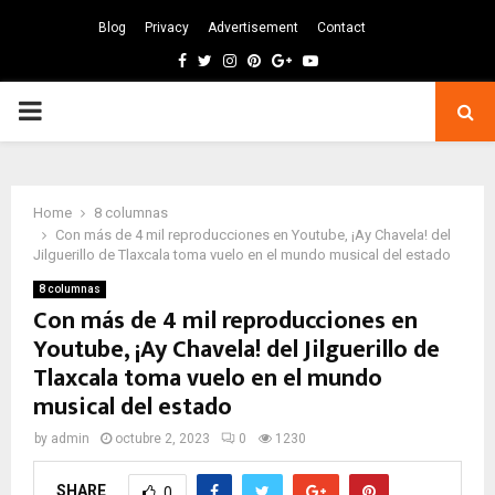
Blog
Privacy
Advertisement
Contact
Facebook
Twitter
Instagram
Pinterest
Google
Youtube
PRIMARY
MENU
Home
8 columnas
Con más de 4 mil reproducciones en Youtube, ¡Ay Chavela! del
Jilguerillo de Tlaxcala toma vuelo en el mundo musical del estado
8 columnas
Con más de 4 mil reproducciones en
Youtube, ¡Ay Chavela! del Jilguerillo de
Tlaxcala toma vuelo en el mundo
musical del estado
by
admin
octubre 2, 2023
0
1230
SHARE
0