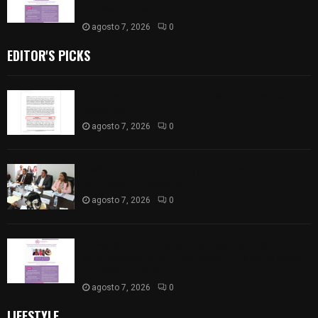
que dejan huella”
agosto 7, 2026
0
EDITOR'S PICKS
Aprueban la Cuenta Pública 2025 de Santa Ana
Nopalucan
agosto 7, 2026
0
Reafirman Poder Judicial y TDJ lucha contra la
corrupción ciudadana
agosto 7, 2026
0
Convoca CEDHT a personas mayores a participar
en la convocatoria “Cuéntame tu historia: voces
que dejan huella”
agosto 7, 2026
0
LIFESTYLE