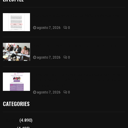
Aprueban la Cuenta Pública 2025 de Santa Ana
Nopalucan
agosto 7, 2026
0
Reafirman Poder Judicial y TDJ lucha contra la
corrupción ciudadana
agosto 7, 2026
0
Convoca CEDHT a personas mayores a participar
en la convocatoria “Cuéntame tu historia: voces
que dejan huella”
agosto 7, 2026
0
CATEGORIES
Tlaxcala
(4.890)