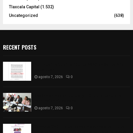
Tlaxcala Capital
(1.532)
Uncategorized
(638)
RECENT POSTS
Aprueban la Cuenta Pública 2025 de Santa Ana
Nopalucan
agosto 7, 2026
0
Reafirman Poder Judicial y TDJ lucha contra la
corrupción ciudadana
agosto 7, 2026
0
Convoca CEDHT a personas mayores a participar
en la convocatoria “Cuéntame tu historia: voces