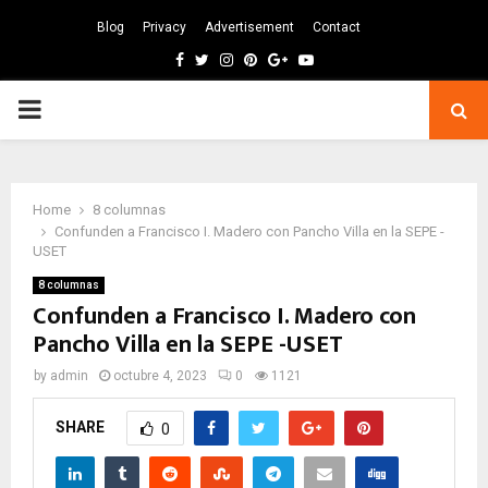
Blog
Privacy
Advertisement
Contact
Facebook
Twitter
Instagram
Pinterest
Google
Youtube
PRIMARY
MENU
Home
8 columnas
Confunden a Francisco I. Madero con Pancho Villa en la SEPE -
USET
8 columnas
Confunden a Francisco I. Madero con
Pancho Villa en la SEPE -USET
by
admin
octubre 4, 2023
0
1121
SHARE
0