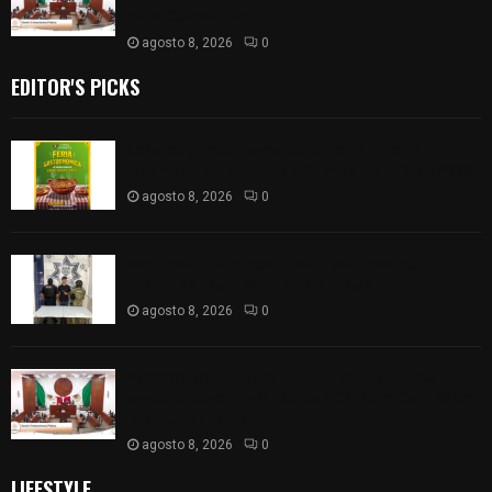
𝗝𝘂𝗮𝗻 𝗖𝘂𝗮𝗺𝗮𝘁𝘇𝗶
agosto 8, 2026
0
EDITOR'S PICKS
Sabores y tradiciones se suman a la feria
Internacional del Arte Efímero y de la Dalia 2026
agosto 8, 2026
0
Detienen en Apizaco a joven por presunta
portación ilegal de arma de fuego
agosto 8, 2026
0
𝗔𝗣𝗥𝗢𝗕𝗔𝗗𝗔 | 𝗘𝗹 𝗖𝗼𝗻𝗴𝗿𝗲𝘀𝗼 𝗱𝗲 𝗧𝗹𝗮𝘅𝗰𝗮𝗹𝗮
𝗮𝘃𝗮𝗹𝗮 𝗹𝗮 𝗖𝘂𝗲𝗻𝘁𝗮 𝗣ú𝗯𝗹𝗶𝗰𝗮 𝟮𝟬𝟮𝟱 𝗱𝗲 𝗖𝗼𝗻𝘁𝗹𝗮 𝗱𝗲
𝗝𝘂𝗮𝗻 𝗖𝘂𝗮𝗺𝗮𝘁𝘇𝗶
agosto 8, 2026
0
LIFESTYLE