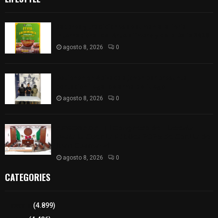
Sabores y tradiciones se suman a la feria
Internacional del Arte Efímero y de la Dalia 2026
agosto 8, 2026
0
Detienen en Apizaco a joven por presunta
portación ilegal de arma de fuego
agosto 8, 2026
0
𝗔𝗣𝗥𝗢𝗕𝗔𝗗𝗔 | 𝗘𝗹 𝗖𝗼𝗻𝗴𝗿𝗲𝘀𝗼 𝗱𝗲 𝗧𝗹𝗮𝘅𝗰𝗮𝗹𝗮
𝗮𝘃𝗮𝗹𝗮 𝗹𝗮 𝗖𝘂𝗲𝗻𝘁𝗮 𝗣ú𝗯𝗹𝗶𝗰𝗮 𝟮𝟬𝟮𝟱 𝗱𝗲 𝗖𝗼𝗻𝘁𝗹𝗮 𝗱𝗲
𝗝𝘂𝗮𝗻 𝗖𝘂𝗮𝗺𝗮𝘁𝘇𝗶
agosto 8, 2026
0
CATEGORIES
Tlaxcala
(4.899)