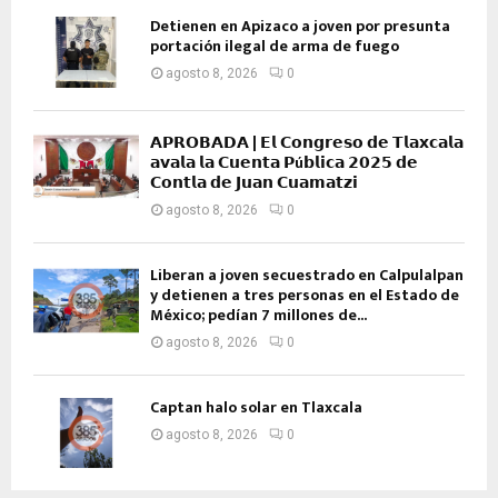
Detienen en Apizaco a joven por presunta
portación ilegal de arma de fuego
agosto 8, 2026
0
𝗔𝗣𝗥𝗢𝗕𝗔𝗗𝗔 | 𝗘𝗹 𝗖𝗼𝗻𝗴𝗿𝗲𝘀𝗼 𝗱𝗲 𝗧𝗹𝗮𝘅𝗰𝗮𝗹𝗮
𝗮𝘃𝗮𝗹𝗮 𝗹𝗮 𝗖𝘂𝗲𝗻𝘁𝗮 𝗣ú𝗯𝗹𝗶𝗰𝗮 𝟮𝟬𝟮𝟱 𝗱𝗲
𝗖𝗼𝗻𝘁𝗹𝗮 𝗱𝗲 𝗝𝘂𝗮𝗻 𝗖𝘂𝗮𝗺𝗮𝘁𝘇𝗶
agosto 8, 2026
0
Liberan a joven secuestrado en Calpulalpan
y detienen a tres personas en el Estado de
México; pedían 7 millones de...
agosto 8, 2026
0
Captan halo solar en Tlaxcala
agosto 8, 2026
0