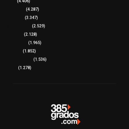
Policía
(4.406)
8 columnas
(4.287)
Región Sur
(3.347)
Región Oriente
(2.529)
Educación
(2.128)
Lo más leído
(1.965)
Congreso
(1.852)
Tlaxcala Capital
(1.536)
Política
(1.278)