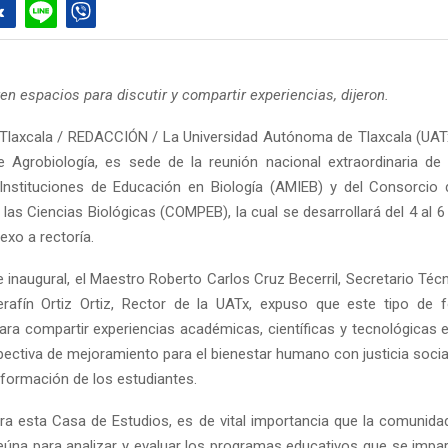
en espacios para discutir y compartir experiencias, dijeron.
Tlaxcala / REDACCIÓN / La Universidad Autónoma de Tlaxcala (UATx
e Agrobiología, es sede de la reunión nacional extraordinaria de
Instituciones de Educación en Biología (AMIEB) y del Consorcio
las Ciencias Biológicas (COMPEB), la cual se desarrollará del 4 al 
nexo a rectoría.
 inaugural, el Maestro Roberto Carlos Cruz Becerril, Secretario Téc
rafín Ortiz Ortiz, Rector de la UATx, expuso que este tipo de 
ra compartir experiencias académicas, científicas y tecnológicas en
pectiva de mejoramiento para el bienestar humano con justicia social
 formación de los estudiantes.
ara esta Casa de Estudios, es de vital importancia que la comunid
reúna para analizar y evaluar los programas educativos que se impar