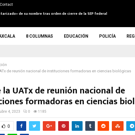
Contact
itarizado» de su nombre tras orden de cierre de la SEP federal
AXCALA
8 COLUMNAS
EDUCACIÓN
POLICÍA
REG
ción
ATx de reunión nacional de instituciones formadoras en ciencias biológicas
e la UATx de reunión nacional de
uciones formadoras en ciencias bio
ubre 4, 2023
0
1185
0