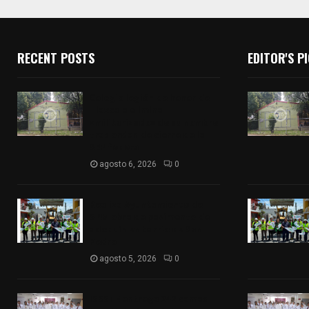
RECENT POSTS
EDITOR'S P
Colegio legión de honor de
Tlaxcala elimina
«militarizado» de su nombre
tras orden de cierre de la
SEP federal
agosto 6, 2026
0
Realiza Ayuntamiento de
SPM obra de pavimento de
adoquín en barrio de San
Pedro
agosto 5, 2026
0
ISSSTE entrega 242 camas