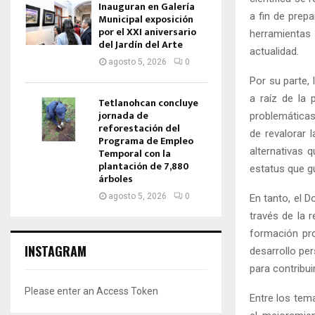
Inauguran en Galería
a fin de prep
Municipal exposición
por el XXI aniversario
herramientas
del Jardín del Arte
actualidad.
agosto 5, 2026
0
Por su parte,
a raíz de la 
Tetlanohcan concluye
jornada de
problemáticas
reforestación del
de revalorar 
Programa de Empleo
alternativas q
Temporal con la
plantación de 7,880
estatus que g
árboles
agosto 5, 2026
0
En tanto, el D
través de la 
formación pro
INSTAGRAM
desarrollo per
para contribui
Please enter an Access Token
Entre los tem