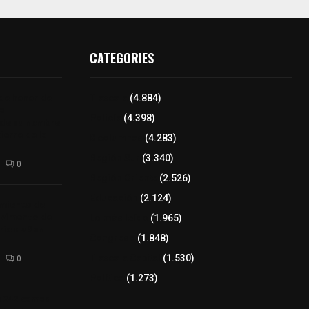
CATEGORIES
 de honor de
Tlaxcala
(4.884)
na
Policía
(4.398)
 de su nombre
ierre de la
8 columnas
(4.283)
Región Sur
(3.340)
0
Región Oriente
(2.526)
Educación
(2.124)
amiento de
avimento de
Lo más leído
(1.965)
rio de San
Congreso
(1.848)
Tlaxcala Capital
(1.530)
0
Política
(1.273)
a 242 camas