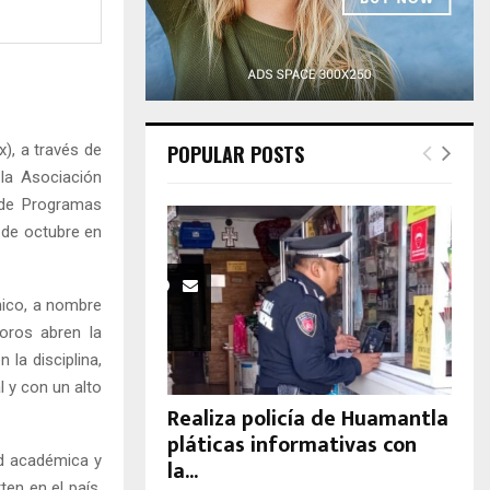
H
), a través de
POPULAR POSTS
 la Asociación
 de Programas
6 de octubre en
nico, a nombre
foros abren la
 la disciplina,
 y con un alto
Realiza policía de Huamantla
pláticas informativas con
ad académica y
la...
ten en el país,