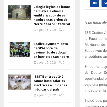
Colegio legión de honor
de Tlaxcala elimina
«militarizado» de su
nombre tras orden de
*Los fotos abr
cierre de la SEP federal
agosto 6, 2026
0
385 Grados / 
la Facultad d
Realiza Ayuntamiento
Mexicana de 
de SPM obra de
Educativos de 
pavimento de adoquín
en barrio de San Pedro
el auditorio a
agosto 5, 2026
0
En su mensaje
del Doctor Se
ISSSTE entrega 242
oportunidad pa
camas hospitalarias
bajo una pers
eléctricas a unidades
médicas del país
impacto en la
agosto 5, 2026
0
Indicó que, p
científica se 