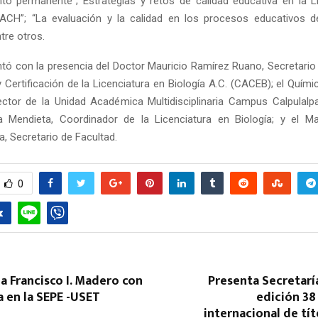
to permanente”; Estrategias y retos de calidad educativa en la L
ACH”; “La evaluación y la calidad en los procesos educativos d
ntre otros.
ntó con la presencia del Doctor Mauricio Ramírez Ruano, Secretario
y Certificación de la Licenciatura en Biología A.C. (CACEB); el Quím
rector de la Unidad Académica Multidisciplinaria Campus Calpulalp
a Mendieta, Coordinador de la Licenciatura en Biología; y el Ma
Reply
Retweet
Favorite
Reply
R
, Secretario de Facultad.
0
 Francisco I. Madero con
Presenta Secretarí
a en la SEPE -USET
edición 38 
internacional de tí