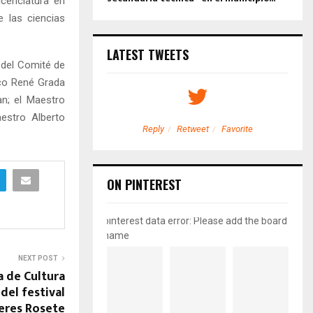
icenciatura en
e las ciencias
LATEST TWEETS
 del Comité de
ico René Grada
an; el Maestro
estro Alberto
etweet
Favorite
Reply
Retweet
Favorite
ON PINTEREST
pinterest data error: Please add the board
name
NEXT POST
a de Cultura
del festival
teres Rosete