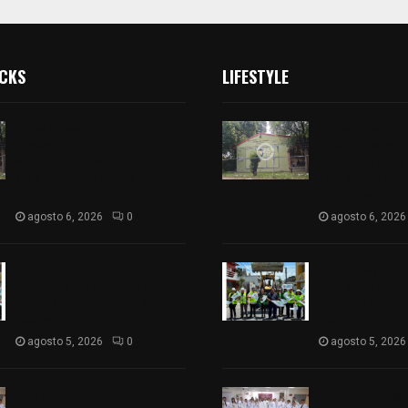
ICKS
LIFESTYLE
Colegio legión de honor de
Colegio legión
Tlaxcala elimina
Tlaxcala elimi
«militarizado» de su nombre
«militarizado»
tras orden de cierre de la
tras orden de c
SEP federal
SEP federal
agosto 6, 2026
0
agosto 6, 2026
Realiza Ayuntamiento de
Realiza Ayunt
SPM obra de pavimento de
SPM obra de p
adoquín en barrio de San
adoquín en bar
Pedro
Pedro
agosto 5, 2026
0
agosto 5, 2026
ISSSTE entrega 242 camas
ISSSTE entreg