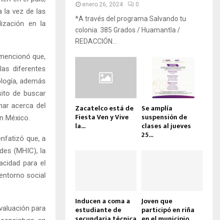
enero 26, 2024
0
 la vez de las
*A través del programa Salvando tu
ización en la
colonia. 385 Grados / Huamantla /
REDACCIÓN...
 mencionó que,
las diferentes
ología, además
sito de buscar
onar acerca del
Zacatelco está de
Se amplía
Fiesta Ven y Vive
suspensión de
n México.
la...
clases al jueves
25...
enfatizó que, a
des (MHIC), la
acidad para el
 entorno social
Inducen a coma a
Joven que
valuación para
estudiante de
participó en riña
secundaria técnica
en el municipio...