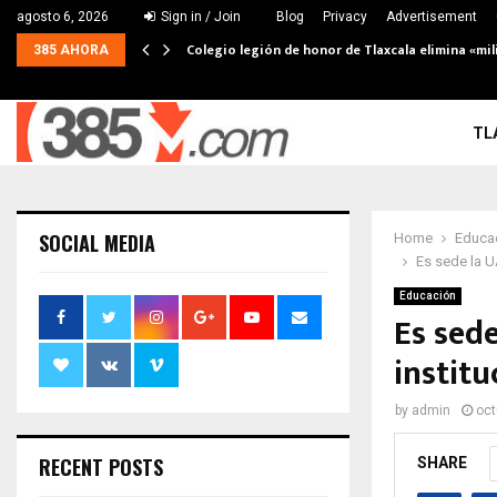
agosto 6, 2026
Sign in / Join
Blog
Privacy
Advertisement
Colegio legión de honor de Tlaxcala elimina «mil
385 AHORA
TL
SOCIAL MEDIA
Home
Educa
Es sede la U
Educación
Es sed
instit
by
admin
oct
RECENT POSTS
SHARE