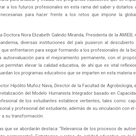
arar a los futuros profesionales en esta rama del saber y dotarlos a
 necesarias para hacer frente a los retos que impone la global
 la Doctora Nora Elizabeth Galindo Miranda, Presidenta de la AMIEB,
pandemia, diversas instituciones del país pusieron al descubierto 
 que enfrentaron para seguir formando a los profesionales de la bi
la autoevaluación para el mejoramiento permanente, con el propó
ue permitan elevar la calidad educativa, de ahí que es vital reflexi
uardan los programas educativos que se imparten en esta materia e
octor Hipólito Muñoz Nava, Director de la Facultad de Agrobiología, 
revitalización del Modelo Humanista Integrador basado en Capacida
fesional de los estudiantes establece vertientes, tales como: cap
sonal y profesional del estudiante, además de su vinculación con el
r a su transformación.
as que se abordarán destaca: “Relevancia de los procesos de autoe