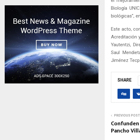
el mejoramien
Biología UNIC
biológicas”, e
Este acto, co
Acreditación 
Yautentzi, Di
Saul Mendiet
Jiménez Tecpa
SHARE
PREVIOUS POST
Confunden a
Pancho Vill