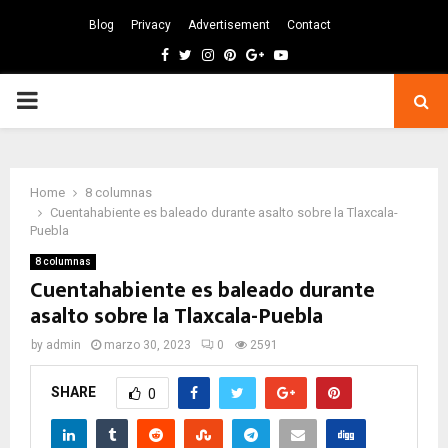
Blog
Privacy
Advertisement
Contact
Facebook
Twitter
Instagram
Pinterest
Google
Youtube
PRIMARY
MENU
Home
8 columnas
Cuentahabiente es baleado durante asalto sobre la Tlaxcala-
Puebla
8 columnas
Cuentahabiente es baleado durante
asalto sobre la Tlaxcala-Puebla
by
admin
marzo 30, 2023
0
2591
SHARE
0