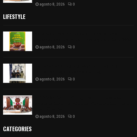
agosto 8, 2026
0
LIFESTYLE
Sabores y tradiciones se suman a la feria
Internacional del Arte Efímero y de la Dalia 2026
agosto 8, 2026
0
Detienen en Apizaco a joven por presunta
portación ilegal de arma de fuego
agosto 8, 2026
0
𝗔𝗣𝗥𝗢𝗕𝗔𝗗𝗔 | 𝗘𝗹 𝗖𝗼𝗻𝗴𝗿𝗲𝘀𝗼 𝗱𝗲 𝗧𝗹𝗮𝘅𝗰𝗮𝗹𝗮
𝗮𝘃𝗮𝗹𝗮 𝗹𝗮 𝗖𝘂𝗲𝗻𝘁𝗮 𝗣ú𝗯𝗹𝗶𝗰𝗮 𝟮𝟬𝟮𝟱 𝗱𝗲 𝗖𝗼𝗻𝘁𝗹𝗮 𝗱𝗲
𝗝𝘂𝗮𝗻 𝗖𝘂𝗮𝗺𝗮𝘁𝘇𝗶
agosto 8, 2026
0
CATEGORIES