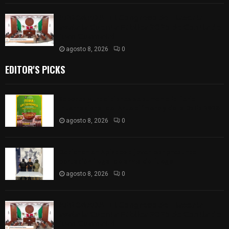
𝗔𝗣𝗥𝗢𝗕𝗔𝗗𝗔 | 𝗘𝗹 𝗖𝗼𝗻𝗴𝗿𝗲𝘀𝗼 𝗱𝗲 𝗧𝗹𝗮𝘅𝗰𝗮𝗹𝗮
𝗮𝘃𝗮𝗹𝗮 𝗹𝗮 𝗖𝘂𝗲𝗻𝘁𝗮 𝗣ú𝗯𝗹𝗶𝗰𝗮 𝟮𝟬𝟮𝟱 𝗱𝗲 𝗖𝗼𝗻𝘁𝗹𝗮 𝗱𝗲
𝗝𝘂𝗮𝗻 𝗖𝘂𝗮𝗺𝗮𝘁𝘇𝗶
agosto 8, 2026
0
EDITOR'S PICKS
Sabores y tradiciones se suman a la feria
Internacional del Arte Efímero y de la Dalia 2026
agosto 8, 2026
0
Detienen en Apizaco a joven por presunta
portación ilegal de arma de fuego
agosto 8, 2026
0
𝗔𝗣𝗥𝗢𝗕𝗔𝗗𝗔 | 𝗘𝗹 𝗖𝗼𝗻𝗴𝗿𝗲𝘀𝗼 𝗱𝗲 𝗧𝗹𝗮𝘅𝗰𝗮𝗹𝗮
𝗮𝘃𝗮𝗹𝗮 𝗹𝗮 𝗖𝘂𝗲𝗻𝘁𝗮 𝗣ú𝗯𝗹𝗶𝗰𝗮 𝟮𝟬𝟮𝟱 𝗱𝗲 𝗖𝗼𝗻𝘁𝗹𝗮 𝗱𝗲
𝗝𝘂𝗮𝗻 𝗖𝘂𝗮𝗺𝗮𝘁𝘇𝗶