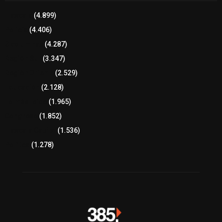
Tlaxcala
(4.899)
Policía
(4.406)
8 columnas
(4.287)
Región Sur
(3.347)
Región Oriente
(2.529)
Educación
(2.128)
Lo más leído
(1.965)
Congreso
(1.852)
Tlaxcala Capital
(1.536)
Política
(1.278)