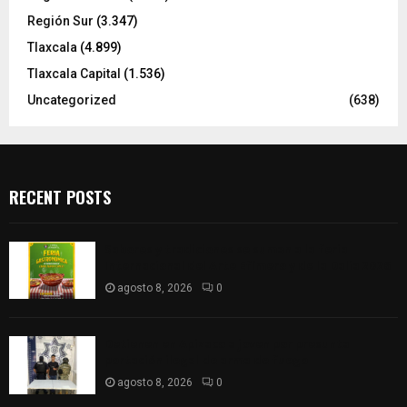
Región Sur
(3.347)
Tlaxcala
(4.899)
Tlaxcala Capital
(1.536)
Uncategorized
(638)
RECENT POSTS
Sabores y tradiciones se suman a la feria
Internacional del Arte Efímero y de la Dalia 2026
agosto 8, 2026
0
Detienen en Apizaco a joven por presunta
portación ilegal de arma de fuego
agosto 8, 2026
0