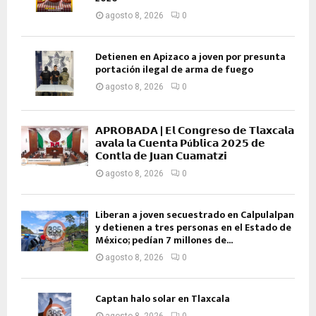
agosto 8, 2026
0
Detienen en Apizaco a joven por presunta
portación ilegal de arma de fuego
agosto 8, 2026
0
𝗔𝗣𝗥𝗢𝗕𝗔𝗗𝗔 | 𝗘𝗹 𝗖𝗼𝗻𝗴𝗿𝗲𝘀𝗼 𝗱𝗲 𝗧𝗹𝗮𝘅𝗰𝗮𝗹𝗮
𝗮𝘃𝗮𝗹𝗮 𝗹𝗮 𝗖𝘂𝗲𝗻𝘁𝗮 𝗣ú𝗯𝗹𝗶𝗰𝗮 𝟮𝟬𝟮𝟱 𝗱𝗲
𝗖𝗼𝗻𝘁𝗹𝗮 𝗱𝗲 𝗝𝘂𝗮𝗻 𝗖𝘂𝗮𝗺𝗮𝘁𝘇𝗶
agosto 8, 2026
0
Liberan a joven secuestrado en Calpulalpan
y detienen a tres personas en el Estado de
México; pedían 7 millones de...
agosto 8, 2026
0
Captan halo solar en Tlaxcala
agosto 8, 2026
0