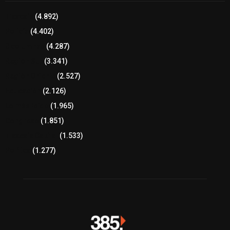
Tlaxcala
(4.892)
Policía
(4.402)
8 columnas
(4.287)
Región Sur
(3.341)
Región Oriente
(2.527)
Educación
(2.126)
Lo más leído
(1.965)
Congreso
(1.851)
Tlaxcala Capital
(1.533)
Política
(1.277)