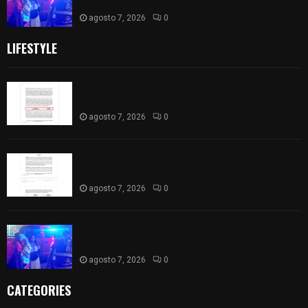
cisterna en Antorcha Campesina
agosto 7, 2026
0
LIFESTYLE
Aprueban la Cuenta Pública 2025 de Santa Ana
Nopalucan
agosto 7, 2026
0
Congreso de Tlaxcala aprueba Cuenta Pública
2025 del municipio de Totolac
agosto 7, 2026
0
Rescatan a niño de 3 años tras caer a una
cisterna en Antorcha Campesina
agosto 7, 2026
0
CATEGORIES