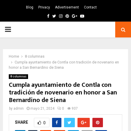
Blog
Privacy
Advertisement
Contact
Facebook
Twitter
Instagram
Pinterest
Google
Youtube
PRIMARY
MENU
Home
8 columnas
Cumpla ayuntamiento de Contla con tradición de novenario en
honor a San Bernardino de Siena
8 columnas
Cumpla ayuntamiento de Contla con
tradición de novenario en honor a San
Bernardino de Siena
by
admin
mayo 21, 2024
0
937
SHARE
0