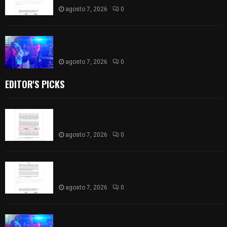
agosto 7, 2026
0
Rescatan a niño de 3 años tras caer a una
cisterna en Antorcha Campesina
agosto 7, 2026
0
EDITOR'S PICKS
Aprueban la Cuenta Pública 2025 de Santa Ana
Nopalucan
agosto 7, 2026
0
Congreso de Tlaxcala aprueba Cuenta Pública
2025 del municipio de Totolac
agosto 7, 2026
0
Rescatan a niño de 3 años tras caer a una