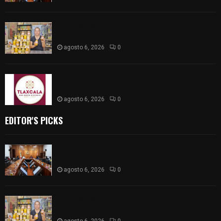
Sabor 100% tlaxcalteca: Conoce Guarda Frutz en
el Mercado de Artesanos
agosto 6, 2026
0
Caso Lorena Cuéllar: Estado exige rigor y fuentes
oficiales ante acusaciones sin sustento
agosto 6, 2026
0
EDITOR'S PICKS
Vota ITE terna para elegir a persona Secretaria
Ejecutiva
agosto 6, 2026
0
Sabor 100% tlaxcalteca: Conoce Guarda Frutz en
el Mercado de Artesanos