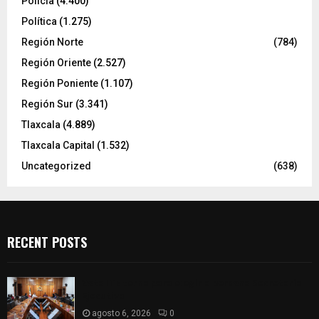
Policía
(4.400)
Política
(1.275)
Región Norte
(784)
Región Oriente
(2.527)
Región Poniente
(1.107)
Región Sur
(3.341)
Tlaxcala
(4.889)
Tlaxcala Capital
(1.532)
Uncategorized
(638)
RECENT POSTS
Vota ITE terna para elegir a persona Secretaria
Ejecutiva
agosto 6, 2026
0