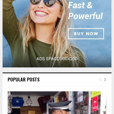
r
R
:
C
H
POPULAR POSTS