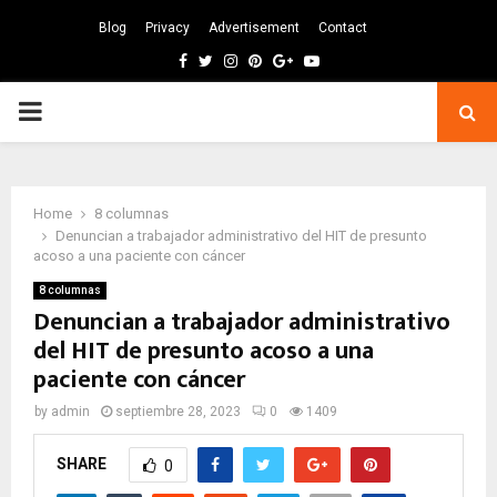
Blog
Privacy
Advertisement
Contact
Facebook
Twitter
Instagram
Pinterest
Google
Youtube
PRIMARY
MENU
Home
8 columnas
Denuncian a trabajador administrativo del HIT de presunto
acoso a una paciente con cáncer
8 columnas
Denuncian a trabajador administrativo
del HIT de presunto acoso a una
paciente con cáncer
by
admin
septiembre 28, 2023
0
1409
SHARE
0