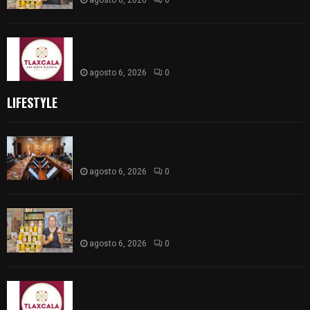
agosto 6, 2026
0
Caso Lorena Cuéllar: Estado exige rigor y fuentes
oficiales ante acusaciones sin sustento
agosto 6, 2026
0
LIFESTYLE
Vota ITE terna para elegir a persona Secretaria
Ejecutiva
agosto 6, 2026
0
Sabor 100% tlaxcalteca: Conoce Guarda Frutz en
el Mercado de Artesanos
agosto 6, 2026
0
Caso Lorena Cuéllar: Estado exige rigor y fuentes
oficiales ante acusaciones sin sustento