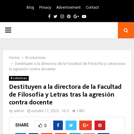
Blog
Privacy
Advertisement
Contact
Facebook
Twitter
Instagram
Pinterest
Google
Youtube
PRIMARY
MENU
Home
8 columnas
Destituyen a la directora de la Facultad de Filosofía y Letras tras
la agresión contra docente
8 columnas
Destituyen a la directora de la Facultad
de Filosofía y Letras tras la agresión
contra docente
by
admin
octubre 17, 2023
0
1482
SHARE
0