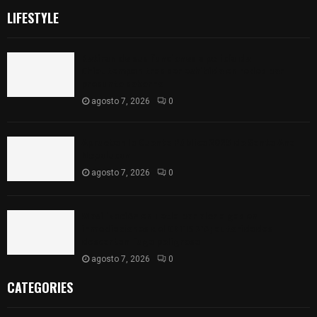
LIFESTYLE
Retiran de sus funciones a policía de
Chiautempan tras ser exhibido en redes por
presunto soborno
agosto 7, 2026
0
Aprueban la Cuenta Pública 2025 de Santa Ana
Nopalucan
agosto 7, 2026
0
Movilización en Tetla por olor a gas en
inmediaciones del CBTIS 212; autoridades
descartan fuga peligrosa
agosto 7, 2026
0
CATEGORIES