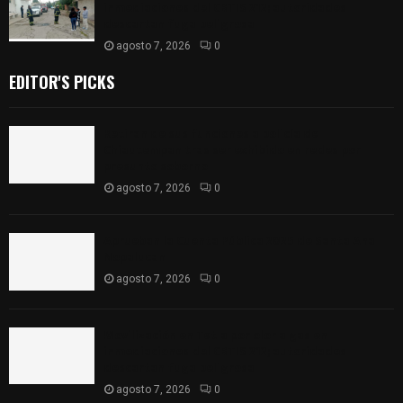
inmediaciones del CBTIS 212; autoridades
descartan fuga peligrosa
agosto 7, 2026
0
EDITOR'S PICKS
Retiran de sus funciones a policía de
Chiautempan tras ser exhibido en redes por
presunto soborno
agosto 7, 2026
0
Aprueban la Cuenta Pública 2025 de Santa Ana
Nopalucan
agosto 7, 2026
0
Movilización en Tetla por olor a gas en
inmediaciones del CBTIS 212; autoridades
descartan fuga peligrosa
agosto 7, 2026
0