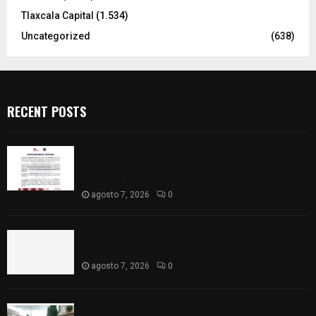
Tlaxcala Capital
(1.534)
Uncategorized
(638)
RECENT POSTS
Retiran de sus funciones a policía de
Chiautempan tras ser exhibido en redes por
presunto soborno
agosto 7, 2026
0
Aprueban la Cuenta Pública 2025 de Santa Ana
Nopalucan
agosto 7, 2026
0
Movilización en Tetla por olor a gas en