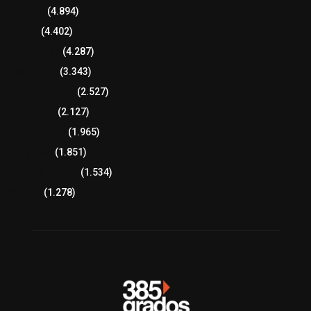
Tlaxcala
(4.894)
Policía
(4.402)
8 columnas
(4.287)
Región Sur
(3.343)
Región Oriente
(2.527)
Educación
(2.127)
Lo más leído
(1.965)
Congreso
(1.851)
Tlaxcala Capital
(1.534)
Política
(1.278)