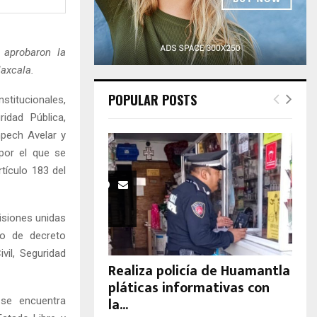
H
 aprobaron la
laxcala.
POPULAR POSTS
titucionales,
idad Pública,
mpech Avelar y
por el que se
rtículo 183 del
misiones unidas
cto de decreto
vil, Seguridad
Realiza policía de Huamantla
pláticas informativas con
la...
l se encuentra