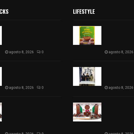
ICKS
LIFESTYLE
Sabores y tradiciones se
Sabores y trad
suman a la feria
suman a la feri
Internacional del Arte
Internacional d
Efímero y de la Dalia 2026
Efímero y de la
agosto 8, 2026
0
agosto 8, 2026
Detienen en Apizaco a joven
Detienen en Ap
por presunta portación
por presunta p
ilegal de arma de fuego
ilegal de arma
agosto 8, 2026
0
agosto 8, 2026
𝗔𝗣𝗥𝗢𝗕𝗔𝗗𝗔 | 𝗘𝗹
𝗔𝗣𝗥𝗢𝗕𝗔𝗗𝗔 | 
𝗖𝗼𝗻𝗴𝗿𝗲𝘀𝗼 𝗱𝗲 𝗧𝗹𝗮𝘅𝗰𝗮𝗹𝗮
𝗖𝗼𝗻𝗴𝗿𝗲𝘀𝗼 𝗱𝗲 
𝗮𝘃𝗮𝗹𝗮 𝗹𝗮 𝗖𝘂𝗲𝗻𝘁𝗮 𝗣ú𝗯𝗹𝗶𝗰𝗮
𝗮𝘃𝗮𝗹𝗮 𝗹𝗮 𝗖𝘂𝗲
𝟮𝟬𝟮𝟱 𝗱𝗲 𝗖𝗼𝗻𝘁𝗹𝗮 𝗱𝗲 𝗝𝘂𝗮𝗻
𝟮𝟬𝟮𝟱 𝗱𝗲 𝗖𝗼𝗻𝘁
𝗖𝘂𝗮𝗺𝗮𝘁𝘇𝗶
𝗖𝘂𝗮𝗺𝗮𝘁𝘇𝗶
agosto 8, 2026
0
agosto 8, 2026