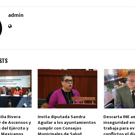
admin
Reply
Retweet
Favorite
Reply
R
STS
ilia Rivera
Invita diputada Sandra
Descarta INE a
y de Ascensos y
Aguilar a los ayuntamientos
inseguridad en 
del Ejército y
cumplir con Consejos
trabaja para ev
 Mexicanos
Municipales de Salud
conflictos el dí