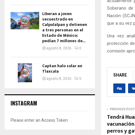
actualmente p
Soberano de 
Liberan a joven
Nación (SCJN)
secuestrado en
que a su vez p
Calpulalpan y detienen
a tres personas en el
Estado de México;
Una vez anal
pedían 7 millones de...
protección de 
agosto 8, 2026
0
comisión apro
Captan halo solar en
Tlaxcala
SHARE
agosto 8, 2026
0
INSTAGRAM
PREVIOUS POST
Tendrá Hua
Please enter an Access Token
vacunación 
perros y g