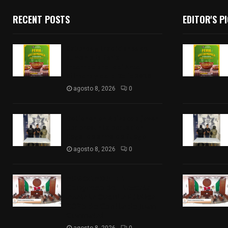
RECENT POSTS
EDITOR'S P
Sabores y tradiciones se
suman a la feria
Internacional del Arte
Efímero y de la Dalia 2026
agosto 8, 2026
0
Detienen en Apizaco a joven
por presunta portación
ilegal de arma de fuego
agosto 8, 2026
0
𝗔𝗣𝗥𝗢𝗕𝗔𝗗𝗔 | 𝗘𝗹
𝗖𝗼𝗻𝗴𝗿𝗲𝘀𝗼 𝗱𝗲 𝗧𝗹𝗮𝘅𝗰𝗮𝗹𝗮
𝗮𝘃𝗮𝗹𝗮 𝗹𝗮 𝗖𝘂𝗲𝗻𝘁𝗮 𝗣ú𝗯𝗹𝗶𝗰𝗮
𝟮𝟬𝟮𝟱 𝗱𝗲 𝗖𝗼𝗻𝘁𝗹𝗮 𝗱𝗲 𝗝𝘂𝗮𝗻
𝗖𝘂𝗮𝗺𝗮𝘁𝘇𝗶
agosto 8, 2026
0