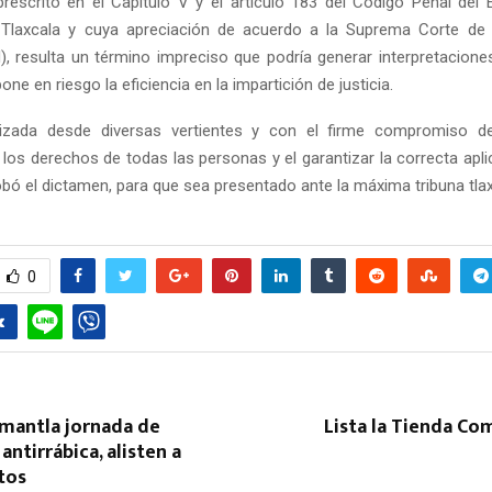
rescrito en el Capítulo V y el artículo 183 del Código Penal del 
Tlaxcala y cuya apreciación de acuerdo a la Suprema Corte de J
, resulta un término impreciso que podría generar interpretaciones 
one en riesgo la eficiencia en la impartición de justicia.
izada desde diversas vertientes y con el firme compromiso de
los derechos de todas las personas y el garantizar la correcta aplic
bó el dictamen, para que sea presentado ante la máxima tribuna tlax
0
mantla jornada de
Lista la Tienda Co
antirrábica, alisten a
atos