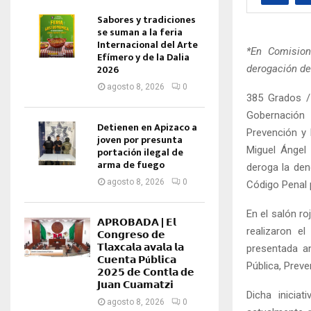
Sabores y tradiciones
se suman a la feria
Internacional del Arte
*En Comision
Efímero y de la Dalia
2026
derogación de
agosto 8, 2026
0
385 Grados /
Gobernación 
Detienen en Apizaco a
Prevención y 
joven por presunta
Miguel Ángel
portación ilegal de
arma de fuego
deroga la deno
agosto 8, 2026
0
Código Penal 
En el salón ro
𝗔𝗣𝗥𝗢𝗕𝗔𝗗𝗔 | 𝗘𝗹
realizaron el
𝗖𝗼𝗻𝗴𝗿𝗲𝘀𝗼 𝗱𝗲
𝗧𝗹𝗮𝘅𝗰𝗮𝗹𝗮 𝗮𝘃𝗮𝗹𝗮 𝗹𝗮
presentada an
𝗖𝘂𝗲𝗻𝘁𝗮 𝗣ú𝗯𝗹𝗶𝗰𝗮
Pública, Preve
𝟮𝟬𝟮𝟱 𝗱𝗲 𝗖𝗼𝗻𝘁𝗹𝗮 𝗱𝗲
𝗝𝘂𝗮𝗻 𝗖𝘂𝗮𝗺𝗮𝘁𝘇𝗶
Dicha iniciat
agosto 8, 2026
0