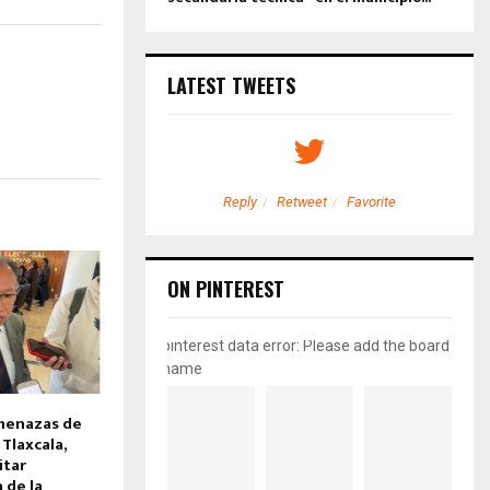
LATEST TWEETS
etweet
Favorite
Reply
Retweet
Favorite
ON PINTEREST
pinterest data error: Please add the board
name
menazas de
Tlaxcala,
itar
a de la