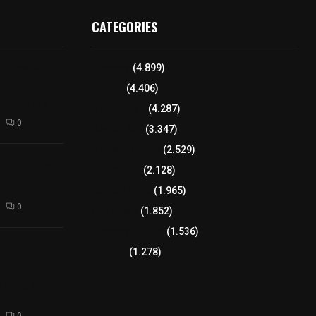
CATEGORIES
iciones se
Tlaxcala
(4.899)
a
Policía
(4.406)
el Arte
 Dalia 2026
8 columnas
(4.287)
0
Región Sur
(3.347)
Región Oriente
(2.529)
izaco a joven
Educación
(2.128)
ortación
 de fuego
Lo más leído
(1.965)
0
Congreso
(1.852)
Tlaxcala Capital
(1.536)
𝗘𝗹
Política
(1.278)
𝗧𝗹𝗮𝘅𝗰𝗮𝗹𝗮
𝘁𝗮 𝗣ú𝗯𝗹𝗶𝗰𝗮
𝗹𝗮 𝗱𝗲 𝗝𝘂𝗮𝗻
0