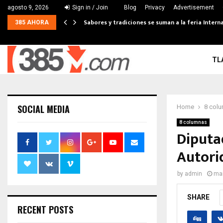
agosto 9, 2026
Sign in / Join
Blog
Privacy
Advertisement
Sabores y tradiciones se suman a la feria Interna
385 AHORA
TL
SOCIAL MEDIA
Home
8 col
8 columnas
Diputad
Autori
by
admin
mar
SHARE
RECENT POSTS