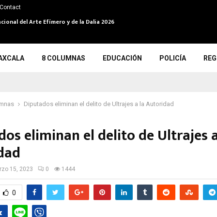
Contact
cional del Arte Efímero y de la Dalia 2026
AXCALA
8 COLUMNAS
EDUCACIÓN
POLICÍA
REG
umnas
Diputados eliminan el delito de Ultrajes a la Autoridad
os eliminan el delito de Ultrajes a
dad
zo 15, 2023
0
1444
0