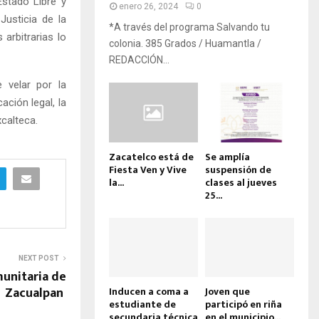
Estado Libre y
enero 26, 2024
0
usticia de la
*A través del programa Salvando tu
arbitrarias lo
colonia. 385 Grados / Huamantla /
REDACCIÓN...
 velar por la
ación legal, la
calteca.
Zacatelco está de
Se amplía
Fiesta Ven y Vive
suspensión de
la...
clases al jueves
25...
NEXT POST
munitaria de
Zacualpan
Inducen a coma a
Joven que
estudiante de
participó en riña
secundaria técnica
en el municipio...