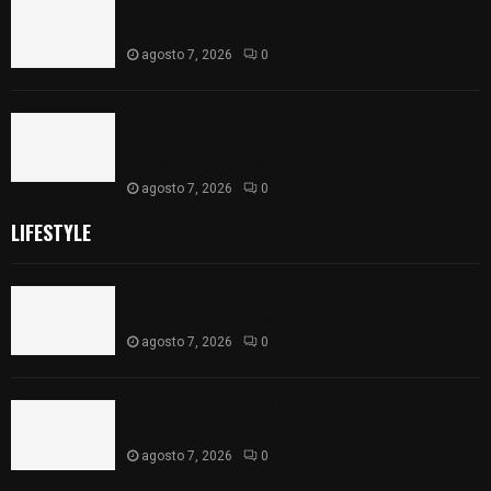
Joven pierde la vida tras salirse de la carretera y
chocar contra un árbol en Atlangatepec
agosto 7, 2026
0
PAN propone eliminar el ISR al aguinaldo y a
salarios menores de 12 mil pesos para fortalecer
la economía familiar
agosto 7, 2026
0
LIFESTYLE
Compró una camioneta y resultó tener reporte
de robo; FGJE la asegura en Xiloxoxtla
agosto 7, 2026
0
Joven pierde la vida tras salirse de la carretera y
chocar contra un árbol en Atlangatepec
agosto 7, 2026
0