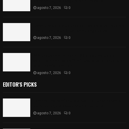
de robo; FGJE la asegura en Xiloxoxtla
agosto 7, 2026
0
Joven pierde la vida tras salirse de la carretera y
chocar contra un árbol en Atlangatepec
agosto 7, 2026
0
PAN propone eliminar el ISR al aguinaldo y a
salarios menores de 12 mil pesos para fortalecer
la economía familiar
agosto 7, 2026
0
EDITOR'S PICKS
Compró una camioneta y resultó tener reporte
de robo; FGJE la asegura en Xiloxoxtla
agosto 7, 2026
0