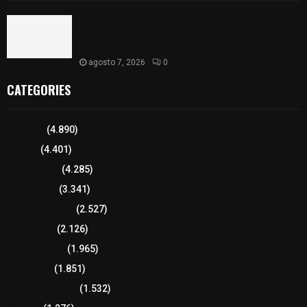
PAN propone eliminar el ISR al aguinaldo y a
salarios menores de 12 mil pesos para fortalecer
la economía familiar
agosto 7, 2026
0
CATEGORIES
Tlaxcala
(4.890)
Policía
(4.401)
8 columnas
(4.285)
Región Sur
(3.341)
Región Oriente
(2.527)
Educación
(2.126)
Lo más leído
(1.965)
Congreso
(1.851)
Tlaxcala Capital
(1.532)