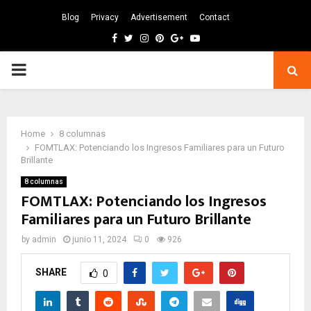
Blog
Privacy
Advertisement
Contact
Facebook
Twitter
Instagram
Pinterest
Google
Youtube
PRIMARY
MENU
Home
8 columnas
FOMTLAX: Potenciando los Ingresos Familiares para un Futuro
Brillante
8 columnas
FOMTLAX: Potenciando los Ingresos
Familiares para un Futuro Brillante
by
admin
junio 11, 2024
0
926
SHARE
0