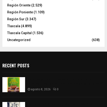
Región Oriente
(2.529)
Región Poniente
(1.109)
Región Sur
(3.347)
Tlaxcala
(4.899)
Tlaxcala Capital
(1.536)
Uncategorized
(638)
RECENT POSTS
Sabores y tradiciones se suman a la feria
Internacional del Arte Efímero y de la Dalia 2026
agosto 8, 2026
0
Detienen en Apizaco a joven por presunta