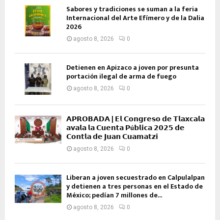
Sabores y tradiciones se suman a la feria
Internacional del Arte Efímero y de la Dalia
2026
agosto 8, 2026
0
Detienen en Apizaco a joven por presunta
portación ilegal de arma de fuego
agosto 8, 2026
0
𝗔𝗣𝗥𝗢𝗕𝗔𝗗𝗔 | 𝗘𝗹 𝗖𝗼𝗻𝗴𝗿𝗲𝘀𝗼 𝗱𝗲 𝗧𝗹𝗮𝘅𝗰𝗮𝗹𝗮
𝗮𝘃𝗮𝗹𝗮 𝗹𝗮 𝗖𝘂𝗲𝗻𝘁𝗮 𝗣ú𝗯𝗹𝗶𝗰𝗮 𝟮𝟬𝟮𝟱 𝗱𝗲
𝗖𝗼𝗻𝘁𝗹𝗮 𝗱𝗲 𝗝𝘂𝗮𝗻 𝗖𝘂𝗮𝗺𝗮𝘁𝘇𝗶
agosto 8, 2026
0
Liberan a joven secuestrado en Calpulalpan
y detienen a tres personas en el Estado de
México; pedían 7 millones de...
agosto 8, 2026
0