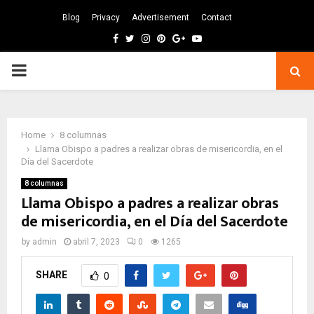
Blog
Privacy
Advertisement
Contact
Facebook
Twitter
Instagram
Pinterest
Google
Youtube
PRIMARY
MENU
Home
8 columnas
Llama Obispo a padres a realizar obras de misericordia, en el
Día del Sacerdote
8 columnas
Llama Obispo a padres a realizar obras
de misericordia, en el Día del Sacerdote
by
admin
abril 7, 2023
0
1265
SHARE
0