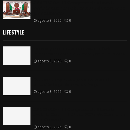
𝗔𝗣𝗥𝗢𝗕𝗔𝗗𝗔 | 𝗘𝗹 𝗖𝗼𝗻𝗴𝗿𝗲𝘀𝗼 𝗱𝗲 𝗧𝗹𝗮𝘅𝗰𝗮𝗹𝗮
𝗮𝘃𝗮𝗹𝗮 𝗹𝗮 𝗖𝘂𝗲𝗻𝘁𝗮 𝗣ú𝗯𝗹𝗶𝗰𝗮 𝟮𝟬𝟮𝟱 𝗱𝗲 𝗖𝗼𝗻𝘁𝗹𝗮 𝗱𝗲
𝗝𝘂𝗮𝗻 𝗖𝘂𝗮𝗺𝗮𝘁𝘇𝗶
agosto 8, 2026
0
LIFESTYLE
Sabores y tradiciones se suman a la feria
Internacional del Arte Efímero y de la Dalia 2026
agosto 8, 2026
0
Detienen en Apizaco a joven por presunta
portación ilegal de arma de fuego
agosto 8, 2026
0
𝗔𝗣𝗥𝗢𝗕𝗔𝗗𝗔 | 𝗘𝗹 𝗖𝗼𝗻𝗴𝗿𝗲𝘀𝗼 𝗱𝗲 𝗧𝗹𝗮𝘅𝗰𝗮𝗹𝗮
𝗮𝘃𝗮𝗹𝗮 𝗹𝗮 𝗖𝘂𝗲𝗻𝘁𝗮 𝗣ú𝗯𝗹𝗶𝗰𝗮 𝟮𝟬𝟮𝟱 𝗱𝗲 𝗖𝗼𝗻𝘁𝗹𝗮 𝗱𝗲
𝗝𝘂𝗮𝗻 𝗖𝘂𝗮𝗺𝗮𝘁𝘇𝗶
agosto 8, 2026
0