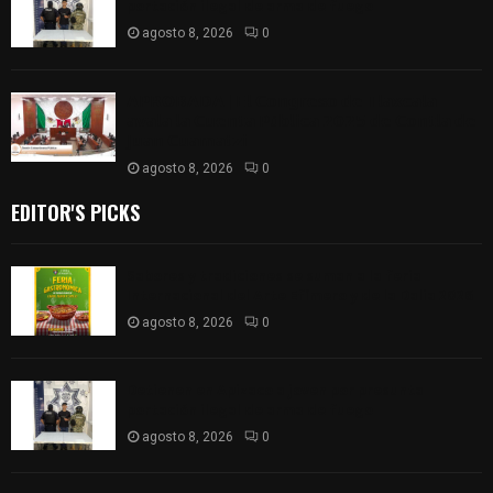
portación ilegal de arma de fuego
agosto 8, 2026
0
𝗔𝗣𝗥𝗢𝗕𝗔𝗗𝗔 | 𝗘𝗹 𝗖𝗼𝗻𝗴𝗿𝗲𝘀𝗼 𝗱𝗲 𝗧𝗹𝗮𝘅𝗰𝗮𝗹𝗮
𝗮𝘃𝗮𝗹𝗮 𝗹𝗮 𝗖𝘂𝗲𝗻𝘁𝗮 𝗣ú𝗯𝗹𝗶𝗰𝗮 𝟮𝟬𝟮𝟱 𝗱𝗲 𝗖𝗼𝗻𝘁𝗹𝗮 𝗱𝗲
𝗝𝘂𝗮𝗻 𝗖𝘂𝗮𝗺𝗮𝘁𝘇𝗶
agosto 8, 2026
0
EDITOR'S PICKS
Sabores y tradiciones se suman a la feria
Internacional del Arte Efímero y de la Dalia 2026
agosto 8, 2026
0
Detienen en Apizaco a joven por presunta
portación ilegal de arma de fuego
agosto 8, 2026
0