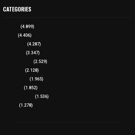
CATEGORIES
Tlaxcala
(4.899)
Policía
(4.406)
8 columnas
(4.287)
Región Sur
(3.347)
Región Oriente
(2.529)
Educación
(2.128)
Lo más leído
(1.965)
Congreso
(1.852)
Tlaxcala Capital
(1.536)
Política
(1.278)