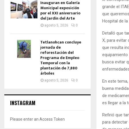
Inauguran en Galería
grande el ITA
Municipal exposición
por el XXI aniversario
que queremos 
del Jardín del Arte
Hospital de la
agosto 5, 2026
0
Detalló que ta
X, para evitar
Tetlanohcan concluye
jornada de
que resulta in
reforestación del
equipamiento 
Programa de Empleo
busca evitar q
Temporal con la
plantación de 7,880
enfermedades
árboles
agosto 5, 2026
0
En este tema,
buena medida 
de medicamento
INSTAGRAM
es llegar a la
Refirió que t
Please enter an Access Token
para detectar