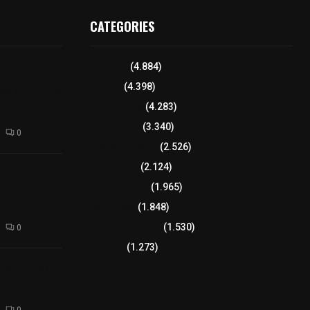
CATEGORIES
 de honor de
Tlaxcala
(4.884)
na
Policía
(4.398)
 de su nombre
ierre de la
8 columnas
(4.283)
Región Sur
(3.340)
0
Región Oriente
(2.526)
Educación
(2.124)
amiento de
avimento de
Lo más leído
(1.965)
rio de San
Congreso
(1.848)
Tlaxcala Capital
(1.530)
0
Política
(1.273)
a 242 camas
léctricas a
as del país
0