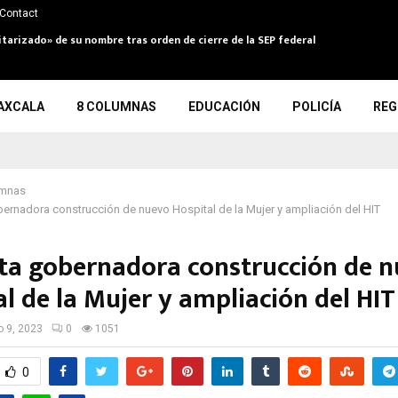
Contact
itarizado» de su nombre tras orden de cierre de la SEP federal
AXCALA
8 COLUMNAS
EDUCACIÓN
POLICÍA
REG
umnas
ernadora construcción de nuevo Hospital de la Mujer y ampliación del HIT
ta gobernadora construcción de 
l de la Mujer y ampliación del HIT
io 9, 2023
0
1051
0