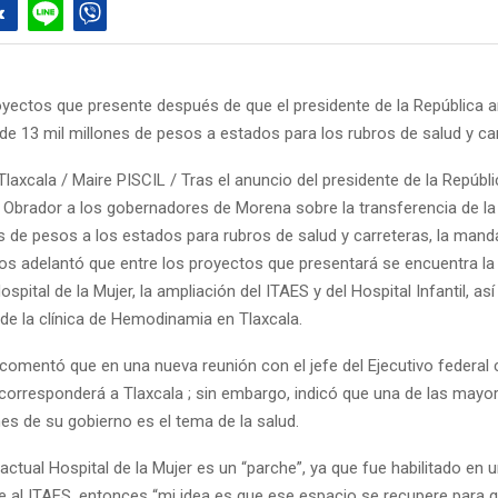
oyectos que presente después de que el presidente de la República a
de 13 mil millones de pesos a estados para los rubros de salud y ca
laxcala / Maire PISCIL / Tras el anuncio del presidente de la Repúbl
Obrador a los gobernadores de Morena sobre la transferencia de la
s de pesos a los estados para rubros de salud y carreteras, la mand
ros adelantó que entre los proyectos que presentará se encuentra l
spital de la Mujer, la ampliación del ITAES y del Hospital Infantil, as
de la clínica de Hemodinamia en Tlaxcala.
 comentó que en una nueva reunión con el jefe del Ejecutivo federal
corresponderá a Tlaxcala ; sin embargo, indicó que una de las mayo
s de su gobierno es el tema de la salud.
 actual Hospital de la Mujer es un “parche”, ya que fue habilitado en
e al ITAES, entonces “mi idea es que ese espacio se recupere para