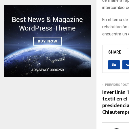
de manera rápi
intercambio c
En el tema de
rehabilitació
encuentra un d
SHARE
PREVIOUS POST
Invertirán
textil en el
presidencia
Chiautemp