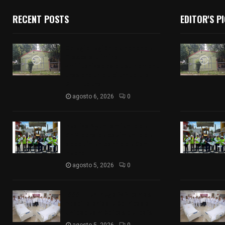
RECENT POSTS
EDITOR'S P
Colegio legión de honor de
Tlaxcala elimina
«militarizado» de su nombre
tras orden de cierre de la
SEP federal
agosto 6, 2026
0
Realiza Ayuntamiento de
SPM obra de pavimento de
adoquín en barrio de San
Pedro
agosto 5, 2026
0
ISSSTE entrega 242 camas
hospitalarias eléctricas a
unidades médicas del país
agosto 5, 2026
0