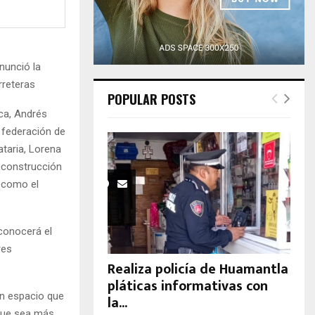
H
nunció la
rreteras
POPULAR POSTS
ica, Andrés
 federación de
ataria, Lorena
a construcción
í como el
 conocerá el
res
Realiza policía de Huamantla
pláticas informativas con
 un espacio que
la...
 que sea más