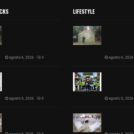
ICKS
LIFESTYLE
Colegio legión de honor de
Colegio legión
Tlaxcala elimina
Tlaxcala elimi
«militarizado» de su nombre
«militarizado»
tras orden de cierre de la
tras orden de c
SEP federal
SEP federal
agosto 6, 2026
0
agosto 6, 2026
Realiza Ayuntamiento de
Realiza Ayunt
SPM obra de pavimento de
SPM obra de p
adoquín en barrio de San
adoquín en bar
Pedro
Pedro
agosto 5, 2026
0
agosto 5, 2026
ISSSTE entrega 242 camas
ISSSTE entreg
hospitalarias eléctricas a
hospitalarias e
unidades médicas del país
unidades médic
agosto 5, 2026
0
agosto 5, 2026