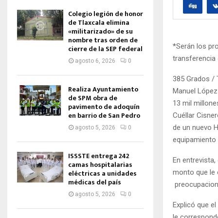
Colegio legión de honor
de Tlaxcala elimina
«militarizado» de su
nombre tras orden de
*Serán los pr
cierre de la SEP federal
transferencia 
agosto 6, 2026
0
385 Grados / T
Realiza Ayuntamiento
Manuel López 
de SPM obra de
13 mil millone
pavimento de adoquín
en barrio de San Pedro
Cuéllar Cisne
de un nuevo Ho
agosto 5, 2026
0
equipamiento 
ISSSTE entrega 242
En entrevista,
camas hospitalarias
monto que le 
eléctricas a unidades
médicas del país
preocupacione
agosto 5, 2026
0
Explicó que el
le correspond