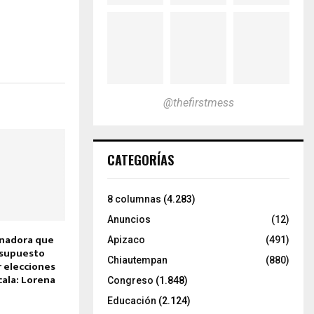
@thefirstmess
CATEGORÍAS
8 columnas
(4.283)
Anuncios
(12)
nadora que
Apizaco
(491)
esupuesto
Chiautempan
(880)
r elecciones
cala: Lorena
Congreso
(1.848)
Educación
(2.124)