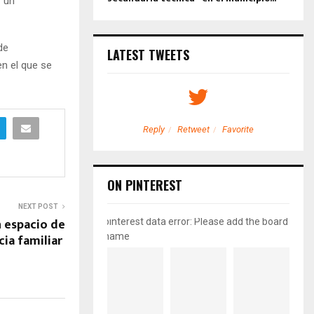
r un
de
LATEST TWEETS
en el que se
etweet
Favorite
Reply
Retweet
Favorite
ON PINTEREST
NEXT POST
 espacio de
pinterest data error: Please add the board
cia familiar
name