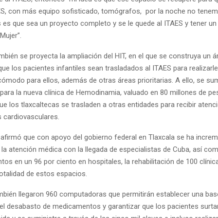
ES, con más equipo sofisticado, tomógrafos, por la noche no tenemo
es que sea un proyecto completo y se le quede al ITAES y tener un
 Mujer”.
mbién se proyecta la ampliación del HIT, en el que se construya un 
 que los pacientes infantiles sean trasladados al ITAES para realizarle
cómodo para ellos, además de otras áreas prioritarias. A ello, se su
para la nueva clínica de Hemodinamia, valuado en 80 millones de pes
ue los tlaxcaltecas se trasladen a otras entidades para recibir atenc
 cardiovasculares.
 afirmó que con apoyo del gobierno federal en Tlaxcala se ha incre
la atención médica con la llegada de especialistas de Cuba, así co
s en un 96 por ciento en hospitales, la rehabilitación de 100 clínic
 totalidad de estos espacios.
ambién llegaron 960 computadoras que permitirán establecer una bas
 el desabasto de medicamentos y garantizar que los pacientes surta