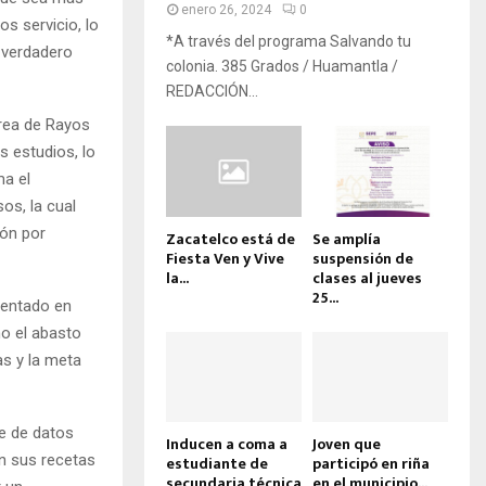
enero 26, 2024
0
s servicio, lo
*A través del programa Salvando tu
 verdadero
colonia. 385 Grados / Huamantla /
REDACCIÓN...
área de Rayos
s estudios, lo
ma el
os, la cual
ión por
Zacatelco está de
Se amplía
Fiesta Ven y Vive
suspensión de
la...
clases al jueves
25...
mentado en
mo el abasto
as y la meta
e de datos
Inducen a coma a
Joven que
n sus recetas
estudiante de
participó en riña
secundaria técnica
en el municipio...