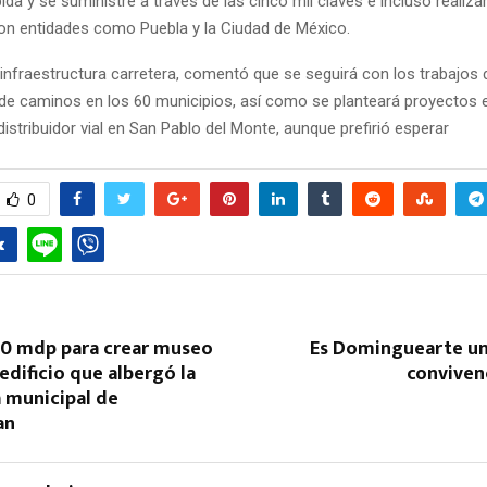
da y se suministre a través de las cinco mil claves e incluso realiza
on entidades como Puebla y la Ciudad de México.
 infraestructura carretera, comentó que se seguirá con los trabajos 
n de caminos en los 60 municipios, así como se planteará proyectos 
istribuidor vial en San Pablo del Monte, aunque prefirió esperar
0
Reply
Retweet
Favorite
Reply
R
 10 mdp para crear museo
Es Dominguearte un
 edificio que albergó la
conviven
 municipal de
an