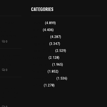
CATEGORIES
iciones se
Tlaxcala
(4.899)
a
Policía
(4.406)
el Arte
 Dalia 2026
8 columnas
(4.287)
0
Región Sur
(3.347)
Región Oriente
(2.529)
izaco a joven
Educación
(2.128)
ortación
 de fuego
Lo más leído
(1.965)
0
Congreso
(1.852)
Tlaxcala Capital
(1.536)
𝗘𝗹
Política
(1.278)
𝗧𝗹𝗮𝘅𝗰𝗮𝗹𝗮
𝘁𝗮 𝗣ú𝗯𝗹𝗶𝗰𝗮
𝗹𝗮 𝗱𝗲 𝗝𝘂𝗮𝗻
0