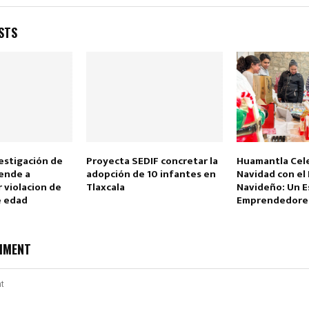
STS
Reply
Retweet
Favorite
Reply
R
vestigación de
Proyecta SEDIF concretar la
Huamantla Cele
hende a
adopción de 10 infantes en
Navidad con el
 violacion de
Tlaxcala
Navideño: Un E
e edad
Emprendedores 
MMENT