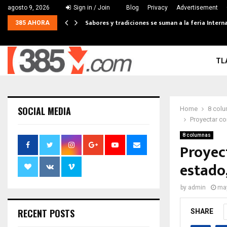
agosto 9, 2026
Sign in / Join
Blog
Privacy
Advertisement
Sabores y tradiciones se suman a la feria Interna
385 AHORA
TL
SOCIAL MEDIA
Home
8 col
Proyectar co
8 columnas
Proyect
estado
by
admin
may
RECENT POSTS
SHARE