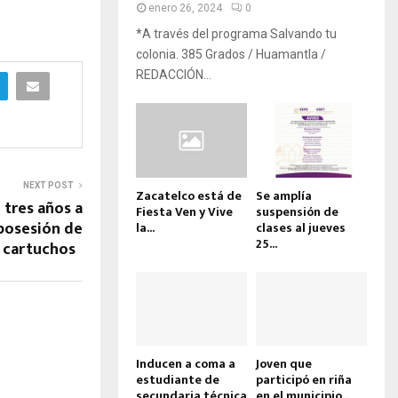
enero 26, 2024
0
*A través del programa Salvando tu
colonia. 385 Grados / Huamantla /
REDACCIÓN...
NEXT POST
Zacatelco está de
Se amplía
 tres años a
Fiesta Ven y Vive
suspensión de
 posesión de
la...
clases al jueves
25...
cartuchos
Inducen a coma a
Joven que
estudiante de
participó en riña
secundaria técnica
en el municipio...