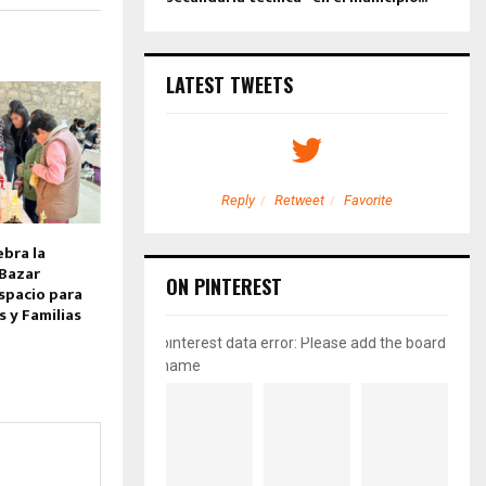
LATEST TWEETS
etweet
Favorite
Reply
Retweet
Favorite
bra la
 Bazar
ON PINTEREST
spacio para
y Familias
pinterest data error: Please add the board
name