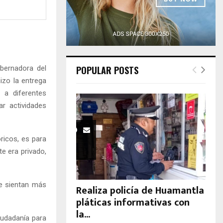
H
bernadora del
POPULAR POSTS
izo la entrega
 a diferentes
ar actividades
óricos, es para
e era privado,
se sientan más
Realiza policía de Huamantla
pláticas informativas con
la...
iudadanía para