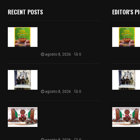
RECENT POSTS
EDITOR'S P
Sabores y tradiciones se
suman a la feria
Internacional del Arte
Efímero y de la Dalia 2026
agosto 8, 2026
0
Detienen en Apizaco a joven
por presunta portación
ilegal de arma de fuego
agosto 8, 2026
0
𝗔𝗣𝗥𝗢𝗕𝗔𝗗𝗔 | 𝗘𝗹
𝗖𝗼𝗻𝗴𝗿𝗲𝘀𝗼 𝗱𝗲 𝗧𝗹𝗮𝘅𝗰𝗮𝗹𝗮
𝗮𝘃𝗮𝗹𝗮 𝗹𝗮 𝗖𝘂𝗲𝗻𝘁𝗮 𝗣ú𝗯𝗹𝗶𝗰𝗮
𝟮𝟬𝟮𝟱 𝗱𝗲 𝗖𝗼𝗻𝘁𝗹𝗮 𝗱𝗲 𝗝𝘂𝗮𝗻
𝗖𝘂𝗮𝗺𝗮𝘁𝘇𝗶
agosto 8, 2026
0