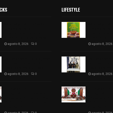
ICKS
LIFESTYLE
Sabores y tradiciones se
Sabores y trad
suman a la feria
suman a la feri
Internacional del Arte
Internacional d
Efímero y de la Dalia 2026
Efímero y de la
agosto 8, 2026
0
agosto 8, 2026
Detienen en Apizaco a joven
Detienen en Ap
por presunta portación
por presunta p
ilegal de arma de fuego
ilegal de arma
agosto 8, 2026
0
agosto 8, 2026
𝗔𝗣𝗥𝗢𝗕𝗔𝗗𝗔 | 𝗘𝗹
𝗔𝗣𝗥𝗢𝗕𝗔𝗗𝗔 | 
𝗖𝗼𝗻𝗴𝗿𝗲𝘀𝗼 𝗱𝗲 𝗧𝗹𝗮𝘅𝗰𝗮𝗹𝗮
𝗖𝗼𝗻𝗴𝗿𝗲𝘀𝗼 𝗱𝗲 
𝗮𝘃𝗮𝗹𝗮 𝗹𝗮 𝗖𝘂𝗲𝗻𝘁𝗮 𝗣ú𝗯𝗹𝗶𝗰𝗮
𝗮𝘃𝗮𝗹𝗮 𝗹𝗮 𝗖𝘂𝗲
𝟮𝟬𝟮𝟱 𝗱𝗲 𝗖𝗼𝗻𝘁𝗹𝗮 𝗱𝗲 𝗝𝘂𝗮𝗻
𝟮𝟬𝟮𝟱 𝗱𝗲 𝗖𝗼𝗻𝘁
𝗖𝘂𝗮𝗺𝗮𝘁𝘇𝗶
𝗖𝘂𝗮𝗺𝗮𝘁𝘇𝗶
agosto 8, 2026
0
agosto 8, 2026