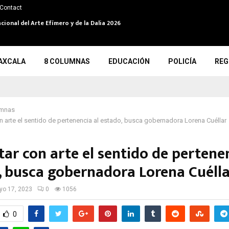
Contact
cional del Arte Efímero y de la Dalia 2026
AXCALA
8 COLUMNAS
EDUCACIÓN
POLICÍA
REG
umnas
n arte el sentido de pertenencia al estado, busca gobernadora Lorena Cuéllar
ar con arte el sentido de pertenen
, busca gobernadora Lorena Cuéll
o 17, 2023
0
1056
0