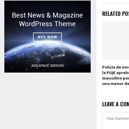
RELATED PO
Policía de in
la PGJE apre
masculino por
una menor d
LEAVE A CO