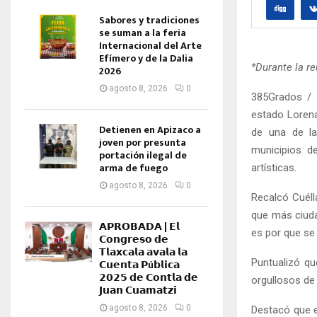
Sabores y tradiciones
se suman a la feria
Internacional del Arte
Efímero y de la Dalia
*Durante la r
2026
agosto 8, 2026
0
385Grados / 
estado Lorena
Detienen en Apizaco a
de una de la
joven por presunta
municipios de
portación ilegal de
arma de fuego
artísticas.
agosto 8, 2026
0
Recalcó Cuélla
que más ciuda
𝗔𝗣𝗥𝗢𝗕𝗔𝗗𝗔 | 𝗘𝗹
es por que se 
𝗖𝗼𝗻𝗴𝗿𝗲𝘀𝗼 𝗱𝗲
𝗧𝗹𝗮𝘅𝗰𝗮𝗹𝗮 𝗮𝘃𝗮𝗹𝗮 𝗹𝗮
Puntualizó qu
𝗖𝘂𝗲𝗻𝘁𝗮 𝗣ú𝗯𝗹𝗶𝗰𝗮
𝟮𝟬𝟮𝟱 𝗱𝗲 𝗖𝗼𝗻𝘁𝗹𝗮 𝗱𝗲
orgullosos de 
𝗝𝘂𝗮𝗻 𝗖𝘂𝗮𝗺𝗮𝘁𝘇𝗶
agosto 8, 2026
0
Destacó que e