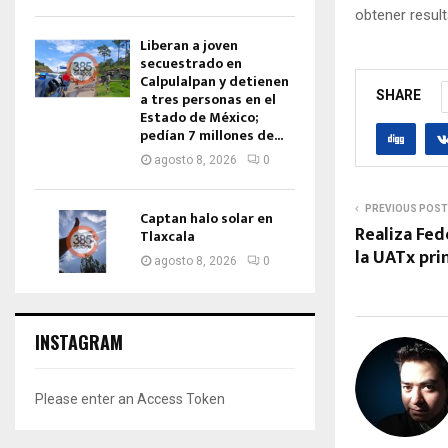
obtener resul
Liberan a joven
secuestrado en
Calpulalpan y detienen
SHARE
a tres personas en el
Estado de México;
pedían 7 millones de...
agosto 8, 2026
0
PREVIOUS POST
Captan halo solar en
Realiza Fed
Tlaxcala
la UATx pr
agosto 8, 2026
0
INSTAGRAM
Please enter an Access Token