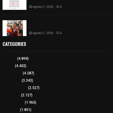
Nopalucan
agosto 7, 2026
0
TET revoca acuerdo del ITE; no acreditó
responsabilidad de Alfonso Sánchez
agosto 7, 2026
0
CATEGORIES
Tlaxcala
(4.894)
Policía
(4.402)
8 columnas
(4.287)
Región Sur
(3.343)
Región Oriente
(2.527)
Educación
(2.127)
Lo más leído
(1.965)
Congreso
(1.851)