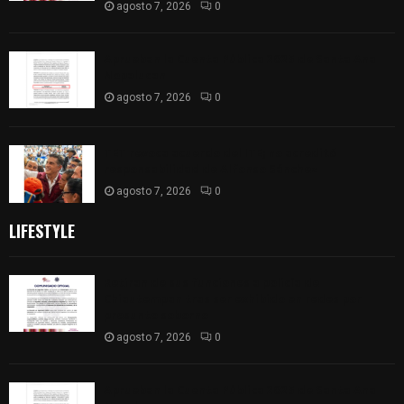
agosto 7, 2026
0
Aprueban la Cuenta Pública 2025 de Santa Ana
Nopalucan
agosto 7, 2026
0
TET revoca acuerdo del ITE; no acreditó
responsabilidad de Alfonso Sánchez
agosto 7, 2026
0
LIFESTYLE
Retiran de sus funciones a policía de
Chiautempan tras ser exhibido en redes por
presunto soborno
agosto 7, 2026
0
Aprueban la Cuenta Pública 2025 de Santa Ana