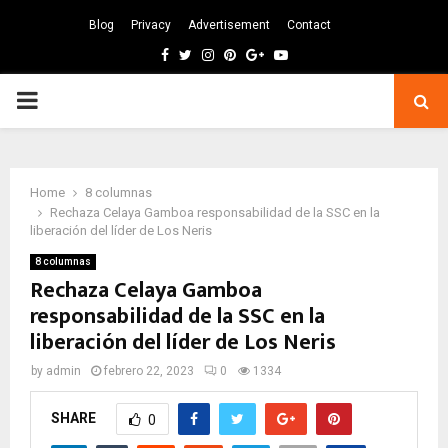
Blog
Privacy
Advertisement
Contact
Facebook
Twitter
Instagram
Pinterest
Google
Youtube
PRIMARY
MENU
Home
8 columnas
Rechaza Celaya Gamboa responsabilidad de la SSC en la
liberación del líder de Los Neris
8 columnas
Rechaza Celaya Gamboa
responsabilidad de la SSC en la
liberación del líder de Los Neris
by
admin
febrero 22, 2023
0
1334
SHARE
0