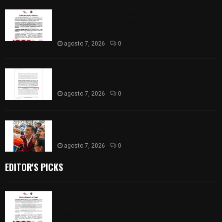
Retiran de sus funciones a policía de
Chiautempan tras ser exhibido en redes por
presunto soborno
agosto 7, 2026
0
Aprueban la Cuenta Pública 2025 de Santa Ana
Nopalucan
agosto 7, 2026
0
TET revoca acuerdo del ITE; no acreditó
responsabilidad de Alfonso Sánchez
agosto 7, 2026
0
EDITOR'S PICKS
Retiran de sus funciones a policía de
Chiautempan tras ser exhibido en redes por
presunto soborno