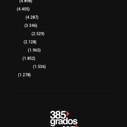
Tlaxcala
(4.898)
Policía
(4.405)
8 columnas
(4.287)
Región Sur
(3.346)
Región Oriente
(2.529)
Educación
(2.128)
Lo más leído
(1.965)
Congreso
(1.852)
Tlaxcala Capital
(1.536)
Política
(1.278)