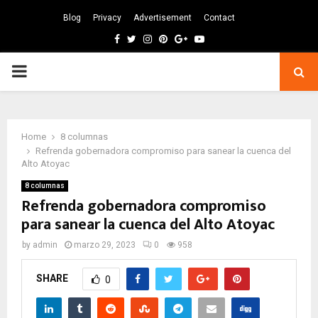
Blog
Privacy
Advertisement
Contact
Facebook
Twitter
Instagram
Pinterest
Google
Youtube
PRIMARY
MENU
Home
8 columnas
Refrenda gobernadora compromiso para sanear la cuenca del
Alto Atoyac
8 columnas
Refrenda gobernadora compromiso
para sanear la cuenca del Alto Atoyac
by
admin
marzo 29, 2023
0
958
SHARE
0