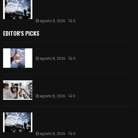
Así amanece Tlaxcala Capital este sábado: cielo
nublado y mañana fresca; se prevén lluvias por la
tarde
agosto 8, 2026
0
EDITOR'S PICKS
Captan halo solar en Tlaxcala
agosto 8, 2026
0
68 Piezas compiten en el 32° concurso estatal de
madera tallada de la casa de artesanías
agosto 8, 2026
0
Así amanece Tlaxcala Capital este sábado: cielo
nublado y mañana fresca; se prevén lluvias por la
tarde
agosto 8, 2026
0