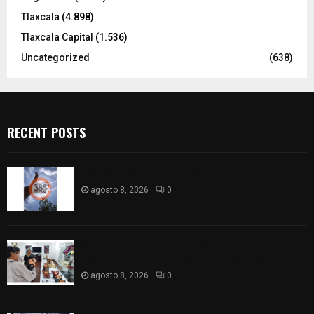
Tlaxcala
(4.898)
Tlaxcala Capital
(1.536)
Uncategorized
(638)
RECENT POSTS
Captan halo solar en Tlaxcala
agosto 8, 2026
0
68 Piezas compiten en el 32° concurso estatal de
madera tallada de la casa de artesanías
agosto 8, 2026
0