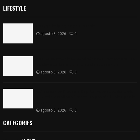
LIFESTYLE
Captan halo solar en Tlaxcala
agosto 8, 2026
0
68 Piezas compiten en el 32° concurso estatal de
madera tallada de la casa de artesanías
agosto 8, 2026
0
Así amanece Tlaxcala Capital este sábado: cielo
nublado y mañana fresca; se prevén lluvias por la
tarde
agosto 8, 2026
0
CATEGORIES