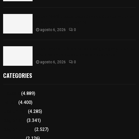
Sabor 100% tlaxcalteca: Conoce Guarda Frutz en
el Mercado de Artesanos
agosto 6, 2026
0
Caso Lorena Cuéllar: Estado exige rigor y fuentes
oficiales ante acusaciones sin sustento
agosto 6, 2026
0
CATEGORIES
Tlaxcala
(4.889)
Policía
(4.400)
8 columnas
(4.285)
Región Sur
(3.341)
Región Oriente
(2.527)
Educación
(2.126)