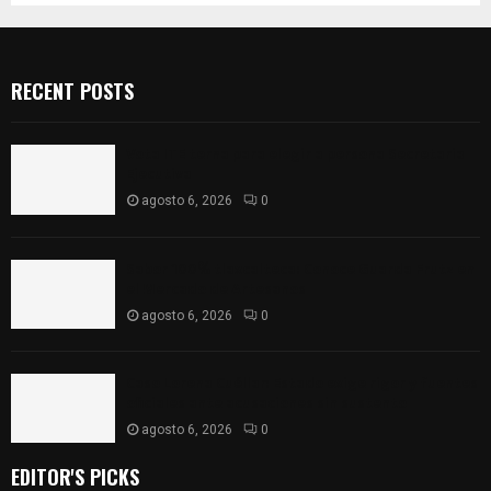
RECENT POSTS
Vota ITE terna para elegir a persona Secretaria
Ejecutiva
agosto 6, 2026
0
Sabor 100% tlaxcalteca: Conoce Guarda Frutz en
el Mercado de Artesanos
agosto 6, 2026
0
Caso Lorena Cuéllar: Estado exige rigor y fuentes
oficiales ante acusaciones sin sustento
agosto 6, 2026
0
EDITOR'S PICKS