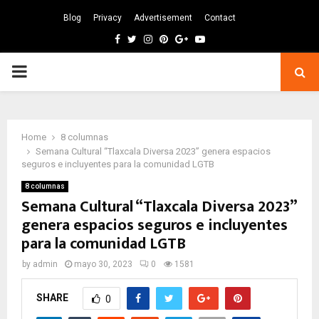
Blog
Privacy
Advertisement
Contact
Facebook
Twitter
Instagram
Pinterest
Google
Youtube
PRIMARY
MENU
Home
8 columnas
Semana Cultural “Tlaxcala Diversa 2023” genera espacios
seguros e incluyentes para la comunidad LGTB
8 columnas
Semana Cultural “Tlaxcala Diversa 2023”
genera espacios seguros e incluyentes
para la comunidad LGTB
by
admin
mayo 30, 2023
0
1581
SHARE
0