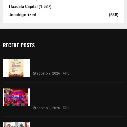
Tlaxcala Capital
(1.537)
Uncategorized
(638)
RECENT POSTS
Huamantla vivirá un domingo de fiesta, tradición
y cultura con una gran cartelera de actividades
agosto 9, 2026
0
El escenario cultural de la Feria Internacional del
Arte Efímero y la Dalia vivió una noche llena de
música en...
agosto 9, 2026
0
El museo taurino se vistió de arte, fotografía y