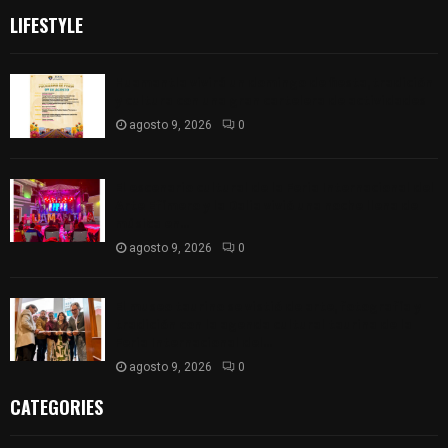
LIFESTYLE
Huamantla vivirá un domingo de fiesta, tradición
y cultura con una gran cartelera de actividades
agosto 9, 2026
0
El escenario cultural de la Feria Internacional del
Arte Efímero y la Dalia vivió una noche llena de
música en...
agosto 9, 2026
0
El museo taurino se vistió de arte, fotografía y
tradición con la agenda cultural taurina de la
Feria Internacional del...
agosto 9, 2026
0
CATEGORIES