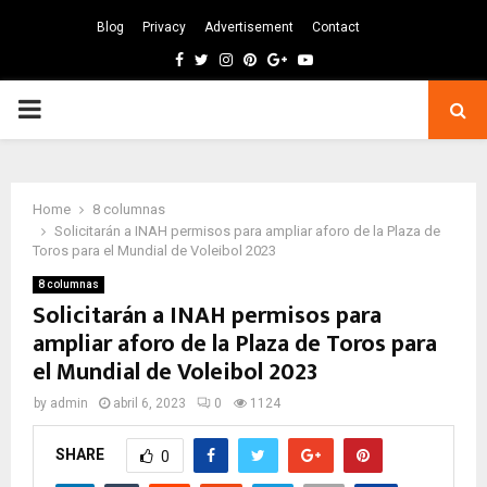
Blog
Privacy
Advertisement
Contact
Facebook
Twitter
Instagram
Pinterest
Google
Youtube
PRIMARY
MENU
Home
8 columnas
Solicitarán a INAH permisos para ampliar aforo de la Plaza de
Toros para el Mundial de Voleibol 2023
8 columnas
Solicitarán a INAH permisos para
ampliar aforo de la Plaza de Toros para
el Mundial de Voleibol 2023
by
admin
abril 6, 2023
0
1124
SHARE
0