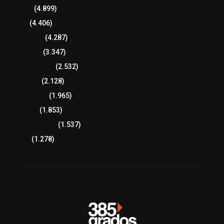
Tlaxcala
(4.899)
Policía
(4.406)
8 columnas
(4.287)
Región Sur
(3.347)
Región Oriente
(2.532)
Educación
(2.128)
Lo más leído
(1.965)
Congreso
(1.853)
Tlaxcala Capital
(1.537)
Política
(1.278)