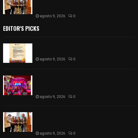
tradición con la agenda cultural taurina de la
Feria Internacional del...
agosto 9, 2026
0
EDITOR'S PICKS
Huamantla vivirá un domingo de fiesta, tradición
y cultura con una gran cartelera de actividades
agosto 9, 2026
0
El escenario cultural de la Feria Internacional del
Arte Efímero y la Dalia vivió una noche llena de
música en...
agosto 9, 2026
0
El museo taurino se vistió de arte, fotografía y
tradición con la agenda cultural taurina de la
Feria Internacional del...
agosto 9, 2026
0