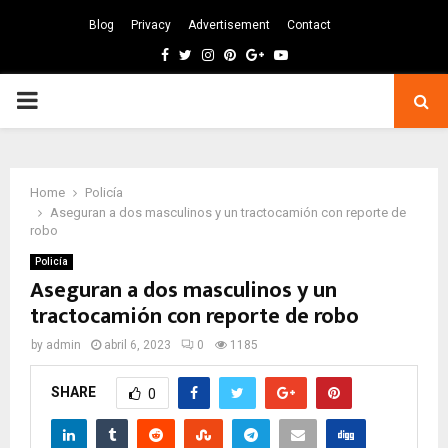
Blog
Privacy
Advertisement
Contact
Facebook
Twitter
Instagram
Pinterest
Google
Youtube
PRIMARY
MENU
Home
Policía
Aseguran a dos masculinos y un tractocamión con reporte de
robo
Policía
Aseguran a dos masculinos y un
tractocamión con reporte de robo
by
admin
abril 6, 2023
0
1185
SHARE
0