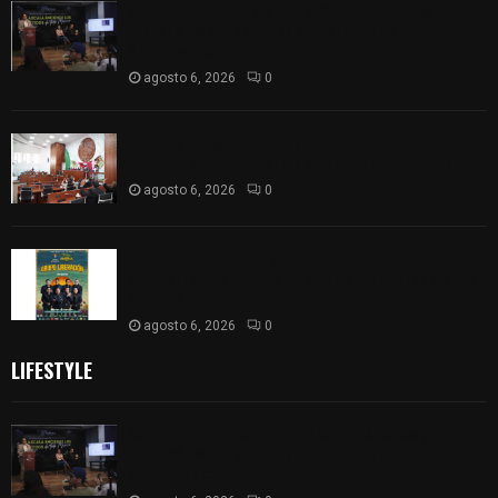
Sembrando Vida plantará 65 mil árboles y
lanzará 50 mil semillas con drones en
Atltzayanca
agosto 6, 2026
0
Declara Congreso del Estado aprobado el
Decreto 285 de reforma a la Constitución local
agosto 6, 2026
0
Huamantla facilita el acceso al concierto de
Grupo Liberación con ajuste en los costos de los
boletos
agosto 6, 2026
0
LIFESTYLE
Sembrando Vida plantará 65 mil árboles y
lanzará 50 mil semillas con drones en
Atltzayanca