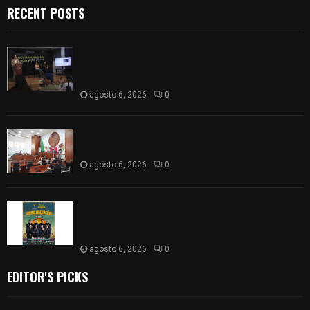
RECENT POSTS
Sembrando Vida plantará 65 mil árboles y
lanzará 50 mil semillas con drones en
Atltzayanca
agosto 6, 2026
0
Declara Congreso del Estado aprobado el
Decreto 285 de reforma a la Constitución local
agosto 6, 2026
0
Huamantla facilita el acceso al concierto de
Grupo Liberación con ajuste en los costos de los
boletos
agosto 6, 2026
0
EDITOR'S PICKS