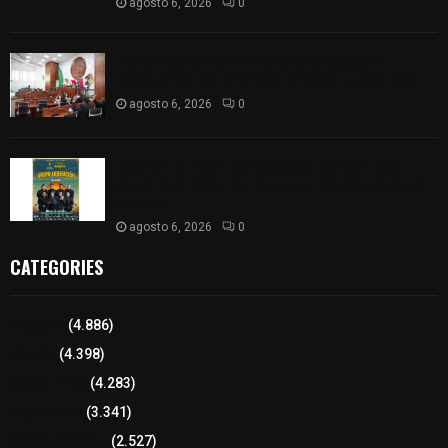
agosto 6, 2026
0
Declara Congreso del Estado aprobado el
Decreto 285 de reforma a la Constitución local
agosto 6, 2026
0
Huamantla facilita el acceso al concierto de
Grupo Liberación con ajuste en los costos de los
boletos
agosto 6, 2026
0
CATEGORIES
Tlaxcala
(4.886)
Policía
(4.398)
8 columnas
(4.283)
Región Sur
(3.341)
Región Oriente
(2.527)