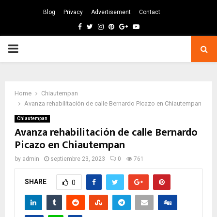
Blog
Privacy
Advertisement
Contact
Facebook
Twitter
Instagram
Pinterest
Google
Youtube
PRIMARY
MENU
Home
Chiautempan
Avanza rehabilitación de calle Bernardo Picazo en Chiautempan
Chiautempan
Avanza rehabilitación de calle Bernardo
Picazo en Chiautempan
by
admin
septiembre 23, 2023
0
761
SHARE
0