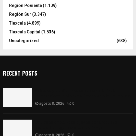
Región Poniente
(1.109)
Región Sur
(3.347)
Tlaxcala
(4.899)
Tlaxcala Capital
(1.536)
Uncategorized
(638)
RECENT POSTS
Sabores y tradiciones se suman a la feria
Internacional del Arte Efímero y de la Dalia 2026
agosto 8, 2026
0
Detienen en Apizaco a joven por presunta
portación ilegal de arma de fuego
agosto 8, 2026
0