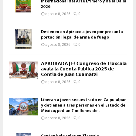
Internacional del Arte Efímero y de la Dalia
2026
agosto 8, 2026
0
Detienen en Apizaco a joven por presunta
portación ilegal de arma de fuego
agosto 8, 2026
0
𝗔𝗣𝗥𝗢𝗕𝗔𝗗𝗔 | 𝗘𝗹 𝗖𝗼𝗻𝗴𝗿𝗲𝘀𝗼 𝗱𝗲 𝗧𝗹𝗮𝘅𝗰𝗮𝗹𝗮
𝗮𝘃𝗮𝗹𝗮 𝗹𝗮 𝗖𝘂𝗲𝗻𝘁𝗮 𝗣ú𝗯𝗹𝗶𝗰𝗮 𝟮𝟬𝟮𝟱 𝗱𝗲
𝗖𝗼𝗻𝘁𝗹𝗮 𝗱𝗲 𝗝𝘂𝗮𝗻 𝗖𝘂𝗮𝗺𝗮𝘁𝘇𝗶
agosto 8, 2026
0
Liberan a joven secuestrado en Calpulalpan
y detienen a tres personas en el Estado de
México; pedían 7 millones de...
agosto 8, 2026
0
Captan halo solar en Tlaxcala