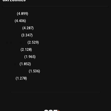
Tlaxcala
(4.899)
Policía
(4.406)
8 columnas
(4.287)
Región Sur
(3.347)
Región Oriente
(2.529)
Educación
(2.128)
Lo más leído
(1.965)
Congreso
(1.852)
Tlaxcala Capital
(1.536)
Política
(1.278)