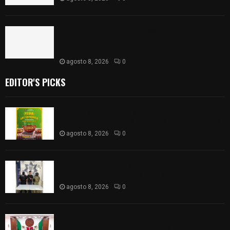
𝗔𝗣𝗥𝗢𝗕𝗔𝗗𝗔 | 𝗘𝗹 𝗖𝗼𝗻𝗴𝗿𝗲𝘀𝗼 𝗱𝗲 𝗧𝗹𝗮𝘅𝗰𝗮𝗹𝗮
𝗮𝘃𝗮𝗹𝗮 𝗹𝗮 𝗖𝘂𝗲𝗻𝘁𝗮 𝗣ú𝗯𝗹𝗶𝗰𝗮 𝟮𝟬𝟮𝟱 𝗱𝗲 𝗖𝗼𝗻𝘁𝗹𝗮 𝗱𝗲
𝗝𝘂𝗮𝗻 𝗖𝘂𝗮𝗺𝗮𝘁𝘇𝗶
agosto 8, 2026
0
EDITOR'S PICKS
Sabores y tradiciones se suman a la feria
Internacional del Arte Efímero y de la Dalia 2026
agosto 8, 2026
0
Detienen en Apizaco a joven por presunta
portación ilegal de arma de fuego
agosto 8, 2026
0
𝗔𝗣𝗥𝗢𝗕𝗔𝗗𝗔 | 𝗘𝗹 𝗖𝗼𝗻𝗴𝗿𝗲𝘀𝗼 𝗱𝗲 𝗧𝗹𝗮𝘅𝗰𝗮𝗹𝗮
𝗮𝘃𝗮𝗹𝗮 𝗹𝗮 𝗖𝘂𝗲𝗻𝘁𝗮 𝗣ú𝗯𝗹𝗶𝗰𝗮 𝟮𝟬𝟮𝟱 𝗱𝗲 𝗖𝗼𝗻𝘁𝗹𝗮 𝗱𝗲