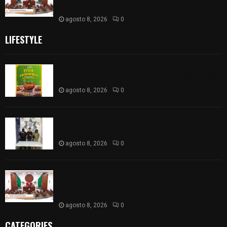
𝗝𝘂𝗮𝗻 𝗖𝘂𝗮𝗺𝗮𝘁𝘇𝗶
agosto 8, 2026
0
LIFESTYLE
Sabores y tradiciones se suman a la feria
Internacional del Arte Efímero y de la Dalia 2026
agosto 8, 2026
0
Detienen en Apizaco a joven por presunta
portación ilegal de arma de fuego
agosto 8, 2026
0
𝗔𝗣𝗥𝗢𝗕𝗔𝗗𝗔 | 𝗘𝗹 𝗖𝗼𝗻𝗴𝗿𝗲𝘀𝗼 𝗱𝗲 𝗧𝗹𝗮𝘅𝗰𝗮𝗹𝗮
𝗮𝘃𝗮𝗹𝗮 𝗹𝗮 𝗖𝘂𝗲𝗻𝘁𝗮 𝗣ú𝗯𝗹𝗶𝗰𝗮 𝟮𝟬𝟮𝟱 𝗱𝗲 𝗖𝗼𝗻𝘁𝗹𝗮 𝗱𝗲
𝗝𝘂𝗮𝗻 𝗖𝘂𝗮𝗺𝗮𝘁𝘇𝗶
agosto 8, 2026
0
CATEGORIES