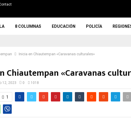
Contact
LA
8 COLUMNAS
EDUCACIÓN
POLICÍA
REGIONE
tempan
Inicia en Chiautempan «Caravanas culturales»
 en Chiautempan «Caravanas cultu
io 12, 2023
0
1018
1