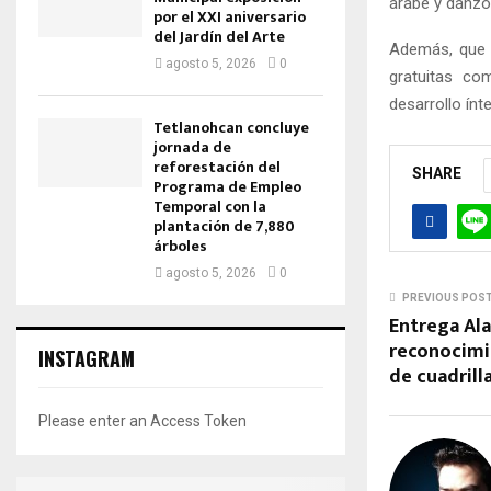
árabe y danzó
por el XXI aniversario
del Jardín del Arte
Además, que 
agosto 5, 2026
0
gratuitas co
desarrollo ínt
Tetlanohcan concluye
jornada de
reforestación del
SHARE
Programa de Empleo
Temporal con la
plantación de 7,880
árboles
agosto 5, 2026
0
PREVIOUS POS
Entrega Al
reconocimi
INSTAGRAM
de cuadrill
Please enter an Access Token