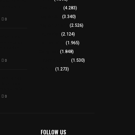
 de su nombre
ierre de la
8 columnas
(4.283)
Región Sur
(3.340)
0
Región Oriente
(2.526)
Educación
(2.124)
amiento de
avimento de
Lo más leído
(1.965)
rio de San
Congreso
(1.848)
Tlaxcala Capital
(1.530)
0
Política
(1.273)
a 242 camas
léctricas a
as del país
0
FOLLOW US