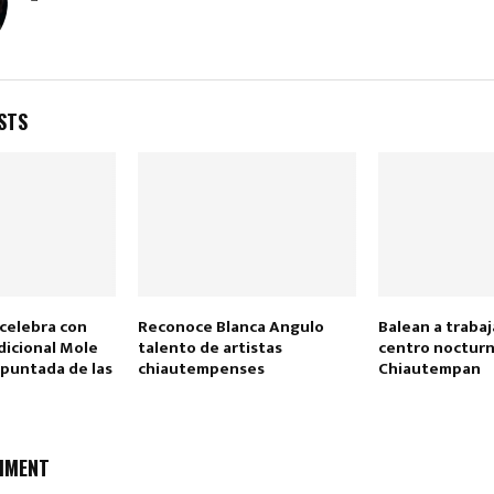
STS
celebra con
Reconoce Blanca Angulo
Balean a traba
adicional Mole
talento de artistas
centro noctur
Apuntada de las
chiautempenses
Chiautempan
MMENT