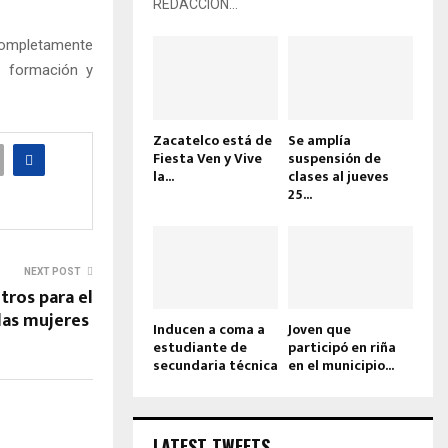
REDACCIÓN...
completamente
u formación y
Zacatelco está de
Se amplía
Fiesta Ven y Vive
suspensión de
la...
clases al jueves
25...
NEXT POST
tros para el
 las mujeres
Inducen a coma a
Joven que
estudiante de
participó en riña
secundaria técnica
en el municipio...
LATEST TWEETS