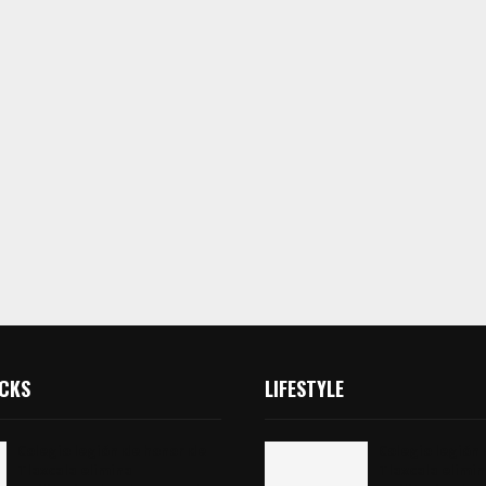
ICKS
LIFESTYLE
Colegio legión de honor de
Colegio legión
Tlaxcala elimina
Tlaxcala elimi