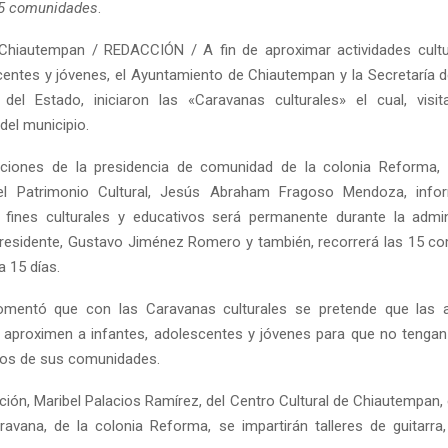
15 comunidades
.
Chiautempan / REDACCIÓN / A fin de aproximar actividades cultur
centes y jóvenes, el Ayuntamiento de Chiautempan y la Secretaría d
del Estado, iniciaron las «Caravanas culturales» el cual, visi
el municipio.
aciones de la presidencia de comunidad de la colonia Reforma, 
el Patrimonio Cultural, Jesús Abraham Fragoso Mendoza, inf
 fines culturales y educativos será permanente durante la admin
residente, Gustavo Jiménez Romero y también, recorrerá las 15 c
a 15 días.
 comentó que con las Caravanas culturales se pretende que las a
 aproximen a infantes, adolescentes y jóvenes para que no tenga
ejos de sus comunidades.
ción, Maribel Palacios Ramírez, del Centro Cultural de Chiautempan,
ravana, de la colonia Reforma, se impartirán talleres de guitarra