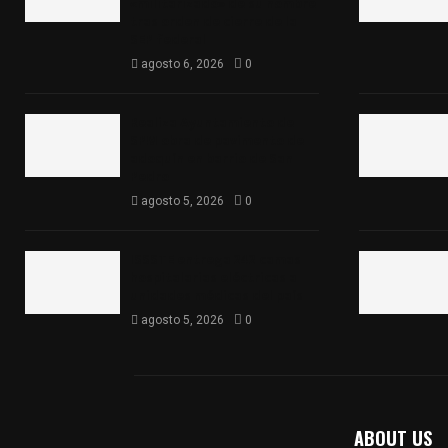
«militarizado» de su nombre
tras orden de cierre de la
SEP federal
agosto 6, 2026
0
Realiza Ayuntamiento de
SPM obra de pavimento de
adoquín en barrio de San
Pedro
agosto 5, 2026
0
ISSSTE entrega 242 camas
hospitalarias eléctricas a
unidades médicas del país
agosto 5, 2026
0
ABOUT US