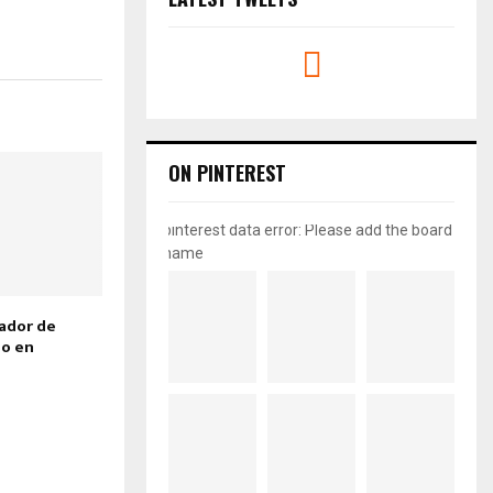
ON PINTEREST
pinterest data error: Please add the board
name
jador de
no en