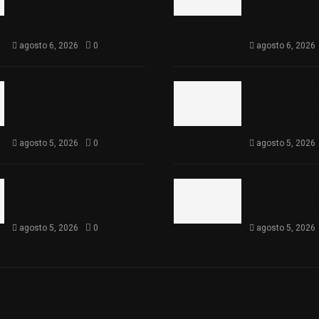
«militarizado» de su nombre
«militarizado»
tras orden de cierre de la
tras orden de c
SEP federal
SEP federal
agosto 6, 2026
0
agosto 6, 2026
Realiza Ayuntamiento de
Realiza Ayunt
SPM obra de pavimento de
SPM obra de p
adoquín en barrio de San
adoquín en bar
Pedro
Pedro
agosto 5, 2026
0
agosto 5, 2026
ISSSTE entrega 242 camas
ISSSTE entreg
hospitalarias eléctricas a
hospitalarias e
unidades médicas del país
unidades médic
agosto 5, 2026
0
agosto 5, 2026