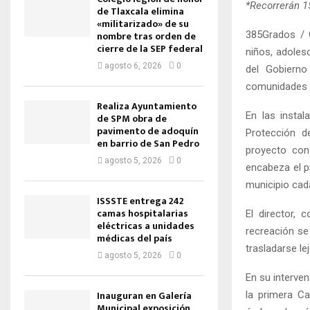
*Recorrerán 
de Tlaxcala elimina
«militarizado» de su
385Grados / 
nombre tras orden de
cierre de la SEP federal
niños, adoles
agosto 6, 2026
0
del Gobierno 
comunidades d
Realiza Ayuntamiento
En las instal
de SPM obra de
pavimento de adoquín
Protección d
en barrio de San Pedro
proyecto con
agosto 5, 2026
0
encabeza el p
municipio cad
ISSSTE entrega 242
camas hospitalarias
El director,
eléctricas a unidades
recreación se
médicas del país
trasladarse l
agosto 5, 2026
0
En su interven
Inauguran en Galería
la primera Ca
Municipal exposición