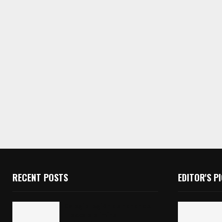
RECENT POSTS
EDITOR'S P
Colegio legión de honor de
Tlaxcala elimina