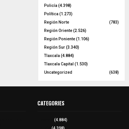
Policía
(4.398)
Política
(1.273)
Región Norte
(783)
Región Oriente
(2.526)
Región Poniente
(1.106)
Región Sur
(3.340)
Tlaxcala
(4.884)
Tlaxcala Capital
(1.530)
Uncategorized
(638)
CATEGORIES
 de honor de
Tlaxcala
(4.884)
na
Policía
(4.398)