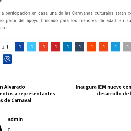
n.
la participación en casa una de las Caravanas culturales serán 
mo parte del apoyo brindado para los menores de edad, en s
egro.
1
T
an Alvarado
Inaugura IEM nueve cen
entos a representantes
desarrollo de
as de Carnaval
admin