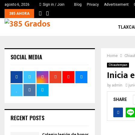
agosto 6, 2026
Sign in / Join
Blog
Privacy
Advertisement
385 AHORA
TLAXCA
SOCIAL MEDIA
Home
Chiau
Chiautempan
Inicia
by
admin
jun
SHARE
RECENT POSTS
Colegio legión de honor