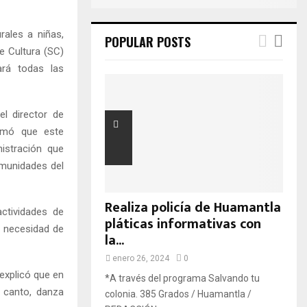
ales a niñas,
POPULAR POSTS
e Cultura (SC)
tará todas las
el director de
ormó que este
istración que
omunidades del
Realiza policía de Huamantla
ctividades de
pláticas informativas con
n necesidad de
la...
enero 26, 2024
0
 explicó que en
*A través del programa Salvando tu
, canto, danza
colonia. 385 Grados / Huamantla /