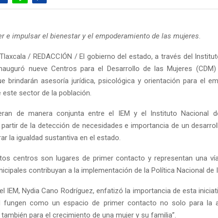
r e impulsar el bienestar y el empoderamiento de las mujeres
.
laxcala / REDACCIÓN / El gobierno del estado, a través del Institut
inauguró nueve Centros para el Desarrollo de las Mujeres (CDM)
ue brindarán asesoría jurídica, psicológica y orientación para el 
este sector de la población.
an de manera conjunta entre el IEM y el Instituto Nacional d
 partir de la detección de necesidades e importancia de un desarrol
rar la igualdad sustantiva en el estado.
os centros son lugares de primer contacto y representan una ví
cipales contribuyan a la implementación de la Política Nacional de 
el IEM, Nydia Cano Rodríguez, enfatizó la importancia de esta iniciat
 fungen como un espacio de primer contacto no solo para la a
o también para el crecimiento de una mujer y su familia”.