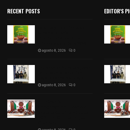
RECENT POSTS
EDITOR'S P
Sabores y tradiciones se
suman a la feria
Internacional del Arte
Efímero y de la Dalia 2026
agosto 8, 2026
0
Detienen en Apizaco a joven
por presunta portación
ilegal de arma de fuego
agosto 8, 2026
0
𝗔𝗣𝗥𝗢𝗕𝗔𝗗𝗔 | 𝗘𝗹
𝗖𝗼𝗻𝗴𝗿𝗲𝘀𝗼 𝗱𝗲 𝗧𝗹𝗮𝘅𝗰𝗮𝗹𝗮
𝗮𝘃𝗮𝗹𝗮 𝗹𝗮 𝗖𝘂𝗲𝗻𝘁𝗮 𝗣ú𝗯𝗹𝗶𝗰𝗮
𝟮𝟬𝟮𝟱 𝗱𝗲 𝗖𝗼𝗻𝘁𝗹𝗮 𝗱𝗲 𝗝𝘂𝗮𝗻
𝗖𝘂𝗮𝗺𝗮𝘁𝘇𝗶
agosto 8, 2026
0