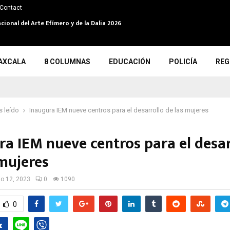
Contact
cional del Arte Efímero y de la Dalia 2026
AXCALA
8 COLUMNAS
EDUCACIÓN
POLICÍA
REG
 leído
Inaugura IEM nueve centros para el desarrollo de las mujeres
ra IEM nueve centros para el desar
 mujeres
io 12, 2023
0
1090
0