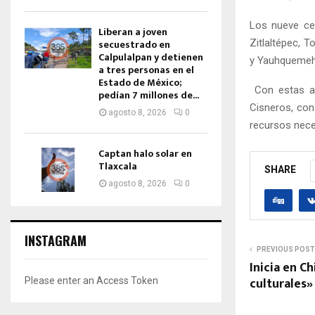
Los nueve cen
Liberan a joven
Zitlaltépec, 
secuestrado en
Calpulalpan y detienen
y Yauhquemeh
a tres personas en el
Estado de México;
Con estas acc
pedían 7 millones de...
Cisneros, con
agosto 8, 2026
0
recursos nece
Captan halo solar en
Tlaxcala
SHARE
agosto 8, 2026
0
INSTAGRAM
PREVIOUS POST
Inicia en 
culturales
Please enter an Access Token