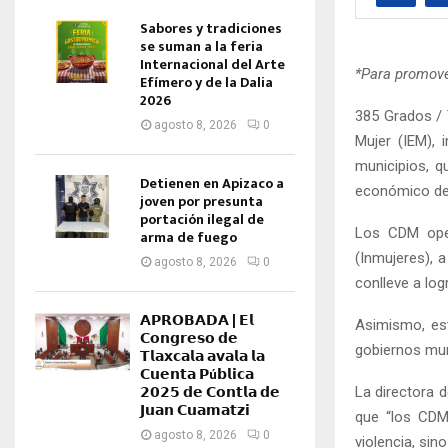
Sabores y tradiciones
se suman a la feria
Internacional del Arte
*Para promove
Efímero y de la Dalia
2026
385 Grados / T
agosto 8, 2026
0
Mujer (IEM), 
municipios, q
Detienen en Apizaco a
económico de 
joven por presunta
portación ilegal de
Los CDM oper
arma de fuego
(Inmujeres), a
agosto 8, 2026
0
conlleve a log
𝗔𝗣𝗥𝗢𝗕𝗔𝗗𝗔 | 𝗘𝗹
Asimismo, est
𝗖𝗼𝗻𝗴𝗿𝗲𝘀𝗼 𝗱𝗲
gobiernos muni
𝗧𝗹𝗮𝘅𝗰𝗮𝗹𝗮 𝗮𝘃𝗮𝗹𝗮 𝗹𝗮
𝗖𝘂𝗲𝗻𝘁𝗮 𝗣ú𝗯𝗹𝗶𝗰𝗮
𝟮𝟬𝟮𝟱 𝗱𝗲 𝗖𝗼𝗻𝘁𝗹𝗮 𝗱𝗲
La directora d
𝗝𝘂𝗮𝗻 𝗖𝘂𝗮𝗺𝗮𝘁𝘇𝗶
que “los CDM
agosto 8, 2026
0
violencia, sin