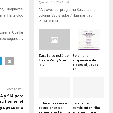
enero 26, 2024
0
a, Cuapiaxtla,
*A través del programa Salvando tu
na Tlaltelulco
colonia. 385 Grados / Huamantla /
REDACCIÓN...
Lorena Cuéllar
cios seguros y
Zacatelco está de
Se amplía
Fiesta Ven y Vive
suspensión de
la...
clases al jueves
25...
NEXT POST
A y SIA para
cativo en el
Inducen a coma a
Joven que
gropecuario
estudiante de
participó en riña
secundaria técnica
en el municipio...