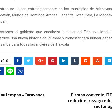
tros se ubican estratégicamente en los municipios de Atltzayanc
Tocatlán, Muñoz de Domingo Arenas, Españita, Ixtacuixtla, La Magdale
can.
iones, el gobierno que encabeza la titular del Ejecutivo local, 
struye una nueva historia de igualdad y bienestar para brindar espa
sarios para todas las mujeres de Tlaxcala.
0
Chiautempan «Caravanas
Firman convenio ITE
»
reducir el rezago edu
sector a