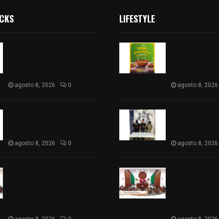
ICKS
LIFESTYLE
Sabores y tradiciones se
Sabores y trad
suman a la feria
suman a la feri
Internacional del Arte
Internacional d
Efímero y de la Dalia 2026
Efímero y de la
agosto 8, 2026
0
agosto 8, 2026
Detienen en Apizaco a joven
Detienen en Ap
por presunta portación
por presunta p
ilegal de arma de fuego
ilegal de arma
agosto 8, 2026
0
agosto 8, 2026
𝗔𝗣𝗥𝗢𝗕𝗔𝗗𝗔 | 𝗘𝗹
𝗔𝗣𝗥𝗢𝗕𝗔𝗗𝗔 | 
𝗖𝗼𝗻𝗴𝗿𝗲𝘀𝗼 𝗱𝗲 𝗧𝗹𝗮𝘅𝗰𝗮𝗹𝗮
𝗖𝗼𝗻𝗴𝗿𝗲𝘀𝗼 𝗱𝗲 
𝗮𝘃𝗮𝗹𝗮 𝗹𝗮 𝗖𝘂𝗲𝗻𝘁𝗮 𝗣ú𝗯𝗹𝗶𝗰𝗮
𝗮𝘃𝗮𝗹𝗮 𝗹𝗮 𝗖𝘂𝗲
𝟮𝟬𝟮𝟱 𝗱𝗲 𝗖𝗼𝗻𝘁𝗹𝗮 𝗱𝗲 𝗝𝘂𝗮𝗻
𝟮𝟬𝟮𝟱 𝗱𝗲 𝗖𝗼𝗻𝘁
𝗖𝘂𝗮𝗺𝗮𝘁𝘇𝗶
𝗖𝘂𝗮𝗺𝗮𝘁𝘇𝗶
agosto 8, 2026
0
agosto 8, 2026