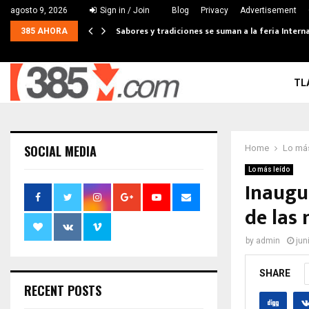
agosto 9, 2026
Sign in / Join
Blog
Privacy
Advertisement
Sabores y tradiciones se suman a la feria Interna
385 AHORA
TL
SOCIAL MEDIA
Home
Lo más
Lo más leído
Inaugu
de las
by
admin
jun
SHARE
RECENT POSTS