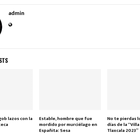
admin
Reply
Retweet
Favorite
Reply
R
STS
ob lazos con la
Estable, hombre que fue
No te pierdas l
lteca
mordido por murciélago en
días de la “Vill
Españita: Sesa
Tlaxcala 2023”