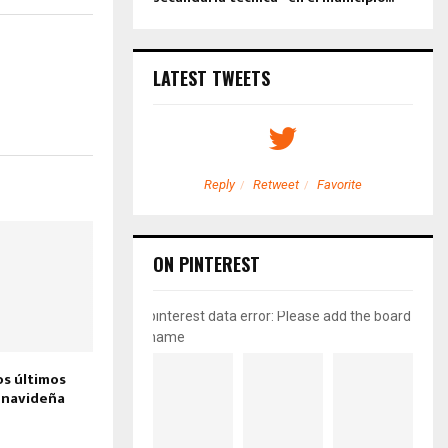
LATEST TWEETS
etweet
Favorite
Reply
Retweet
Favorite
ON PINTEREST
pinterest data error: Please add the board
name
os últimos
a navideña