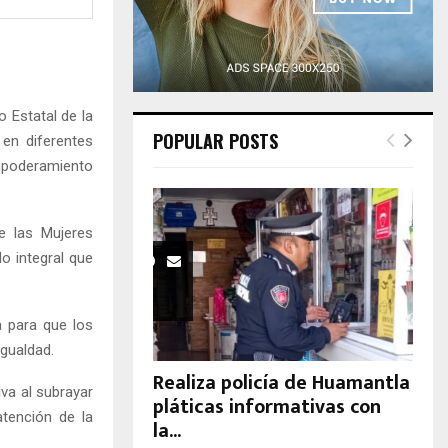
H
o Estatal de la
POPULAR POSTS
 en diferentes
empoderamiento
e las Mujeres
lo integral que
a para que los
Igualdad.
Realiza policía de Huamantla
iva al subrayar
pláticas informativas con
tención de la
la...