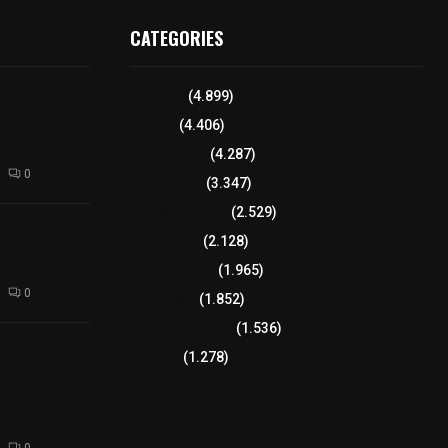
CATEGORIES
iciones se
Tlaxcala
(4.899)
a
Policía
(4.406)
el Arte
 Dalia 2026
8 columnas
(4.287)
0
Región Sur
(3.347)
Región Oriente
(2.529)
izaco a joven
Educación
(2.128)
ortación
 de fuego
Lo más leído
(1.965)
0
Congreso
(1.852)
Tlaxcala Capital
(1.536)
𝗘𝗹
Política
(1.278)
𝗧𝗹𝗮𝘅𝗰𝗮𝗹𝗮
𝘁𝗮 𝗣ú𝗯𝗹𝗶𝗰𝗮
𝗹𝗮 𝗱𝗲 𝗝𝘂𝗮𝗻
0