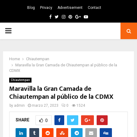
Blog
Privacy
Advertisement
Contact
Facebook
Twitter
Instagram
Pinterest
Google
Youtube
PRIMARY
MENU
Home
Chiautempan
Maravilla la Gran Camada de Chiautempan al público de la
CDMX
Chiautempan
Maravilla la Gran Camada de
Chiautempan al público de la CDMX
by
admin
marzo 27, 2023
0
1524
SHARE
0