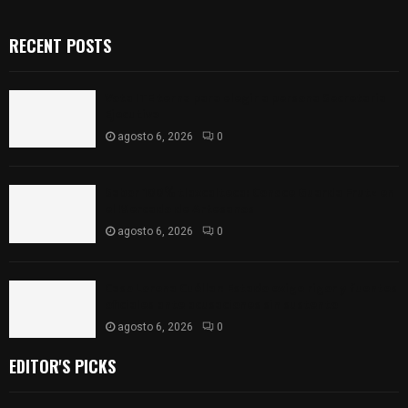
RECENT POSTS
Vota ITE terna para elegir a persona Secretaria
Ejecutiva
agosto 6, 2026
0
Sabor 100% tlaxcalteca: Conoce Guarda Frutz en
el Mercado de Artesanos
agosto 6, 2026
0
Caso Lorena Cuéllar: Estado exige rigor y fuentes
oficiales ante acusaciones sin sustento
agosto 6, 2026
0
EDITOR'S PICKS