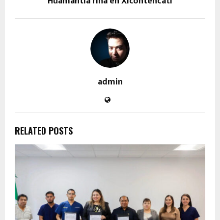
Huamantla riña en Xicohténcatl
admin
RELATED POSTS