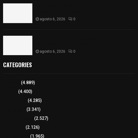
Sabor 100% tlaxcalteca: Conoce Guarda Frutz en
el Mercado de Artesanos
agosto 6, 2026
0
Caso Lorena Cuéllar: Estado exige rigor y fuentes
oficiales ante acusaciones sin sustento
agosto 6, 2026
0
CATEGORIES
Tlaxcala
(4.889)
Policía
(4.400)
8 columnas
(4.285)
Región Sur
(3.341)
Región Oriente
(2.527)
Educación
(2.126)
Lo más leído
(1.965)