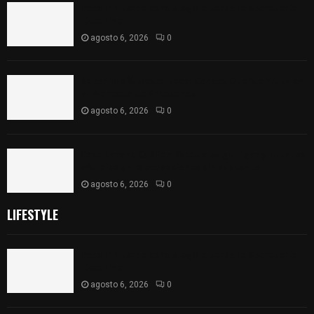
Vota ITE terna para elegir a persona Secretaria
Ejecutiva
agosto 6, 2026
0
Sabor 100% tlaxcalteca: Conoce Guarda Frutz en
el Mercado de Artesanos
agosto 6, 2026
0
Caso Lorena Cuéllar: Estado exige rigor y fuentes
oficiales ante acusaciones sin sustento
agosto 6, 2026
0
LIFESTYLE
Vota ITE terna para elegir a persona Secretaria
Ejecutiva
agosto 6, 2026
0