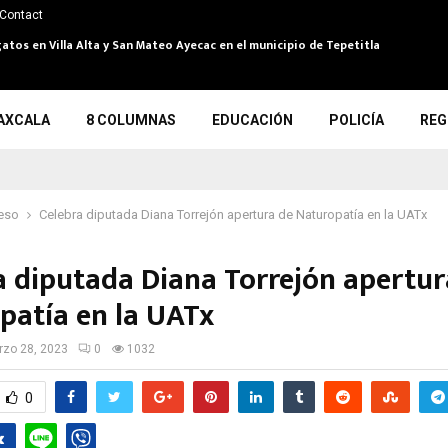
Contact
atos en Villa Alta y San Mateo Ayecac en el municipio de Tepetitla
AXCALA
8 COLUMNAS
EDUCACIÓN
POLICÍA
REG
eso
Celebra diputada Diana Torrejón apertura de Naturopatía en la UATx
a diputada Diana Torrejón apertur
patía en la UATx
zo 28, 2023
0
1032
0