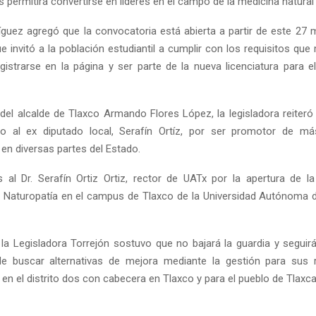
es permitirá convertirse en líderes en el campo de la medicina natural”
íguez agregó que la convocatoria está abierta a partir de este 27 
que invitó a la población estudiantil a cumplir con los requisitos qu
gistrarse en la página y ser parte de la nueva licenciatura para el
l alcalde de Tlaxco Armando Flores López, la legisladora reiter
to al ex diputado local, Serafín Ortíz, por ser promotor de má
en diversas partes del Estado.
al Dr. Serafín Ortiz Ortiz, rector de UATx por la apertura de l
Naturopatía en el campus de Tlaxco de la Universidad Autónoma d
, la Legisladora Torrejón sostuvo que no bajará la guardia y seguir
e buscar alternativas de mejora mediante la gestión para sus 
n el distrito dos con cabecera en Tlaxco y para el pueblo de Tlaxca