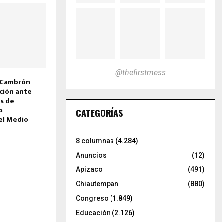
@thefirstmess
 Cambrón
ación ante
s de
a
CATEGORÍAS
el Medio
8 columnas
(4.284)
Anuncios
(12)
Apizaco
(491)
Chiautempan
(880)
Congreso
(1.849)
Educación
(2.126)