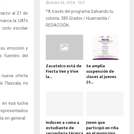
.
enero 26, 2024
0
*A través del programa Salvando tu
marzo al 21 de
colonia. 385 Grados / Huamantla /
e marca la UATx
REDACCIÓN...
 ciclo escolar
ó su emoción y
s fuentes del
Zacatelco está de
Se amplía
Fiesta Ven y Vive
suspensión de
a nueva oferta
la...
clases al jueves
25...
e Tlaxcala, mi
á en esa lucha
representados
la en general.
Inducen a coma a
Joven que
estudiante de
participó en riña
secundaria técnica
en el municipio...