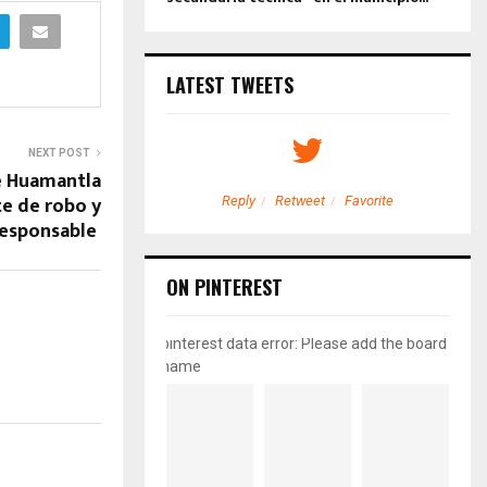
LATEST TWEETS
NEXT POST
e Huamantla
e de robo y
etweet
Favorite
Reply
Retweet
Favorite
responsable
ON PINTEREST
pinterest data error: Please add the board
name