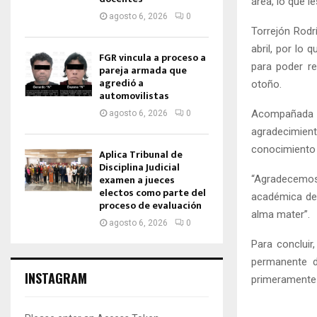
área, lo que l
agosto 6, 2026
0
Torrejón Rodr
abril, por lo 
FGR vincula a proceso a
para poder re
pareja armada que
agredió a
otoño.
automovilistas
Acompañada de
agosto 6, 2026
0
agradecimien
conocimiento 
Aplica Tribunal de
Disciplina Judicial
examen a jueces
“Agradecemos 
electos como parte del
académica de 
proceso de evaluación
alma mater”.
agosto 6, 2026
0
Para concluir
permanente d
INSTAGRAM
primeramente e