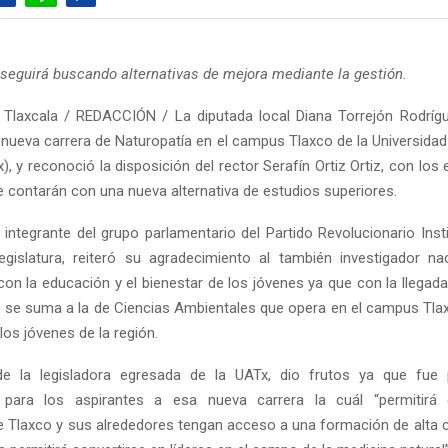
seguirá buscando alternativas de mejora mediante la gestión.
Tlaxcala / REDACCIÓN / La diputada local Diana Torrejón Rodrígu
a nueva carrera de Naturopatía en el campus Tlaxco de la Universid
), y reconoció la disposición del rector Serafín Ortiz Ortiz, con los
e contarán con una nueva alternativa de estudios superiores.
 integrante del grupo parlamentario del Partido Revolucionario Insti
gislatura, reiteró su agradecimiento al también investigador na
n la educación y el bienestar de los jóvenes ya que con la llegad
al se suma a la de Ciencias Ambientales que opera en el campus Tl
 los jóvenes de la región.
de la legisladora egresada de la UATx, dio frutos ya que fue 
 para los aspirantes a esa nueva carrera la cuál “permitirá
e Tlaxco y sus alrededores tengan acceso a una formación de alta c