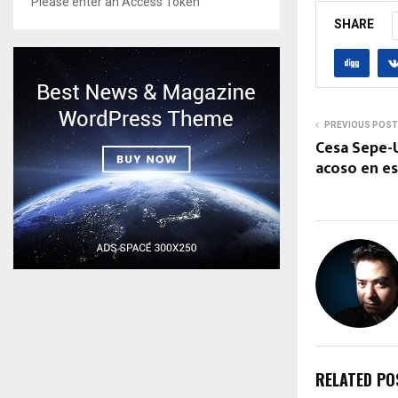
Please enter an Access Token
SHARE
PREVIOUS POST
Cesa Sepe-U
acoso en e
RELATED PO