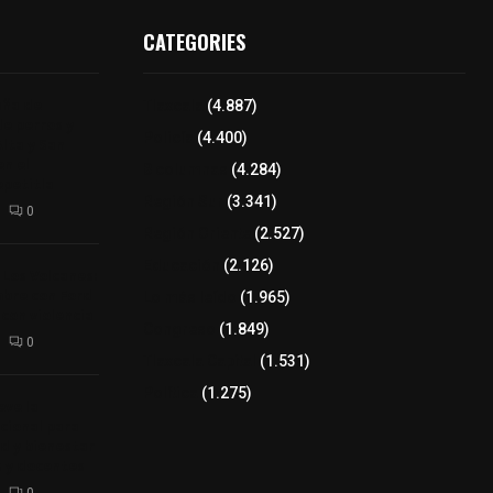
CATEGORIES
aña de
Tlaxcala
(4.887)
de perros y
Policía
(4.400)
Alta y San
n el
8 columnas
(4.284)
epetitla
Región Sur
(3.341)
0
Región Oriente
(2.527)
Educación
(2.126)
 Los Volcanes:
bre con Ford
Lo más leído
(1.965)
con violencia
Congreso
(1.849)
0
Tlaxcala Capital
(1.531)
Política
(1.275)
ve la
cional para
ud y bienestar
 y docentes
0