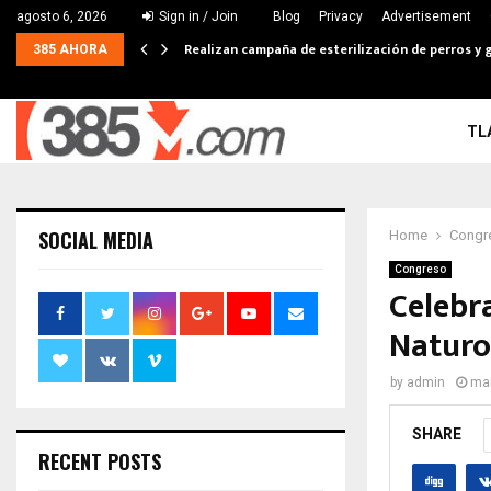
agosto 6, 2026
Sign in / Join
Blog
Privacy
Advertisement
Realizan campaña de esterilización de perros y g
385 AHORA
TL
SOCIAL MEDIA
Home
Congr
Congreso
Celebr
Naturo
by
admin
mar
SHARE
RECENT POSTS