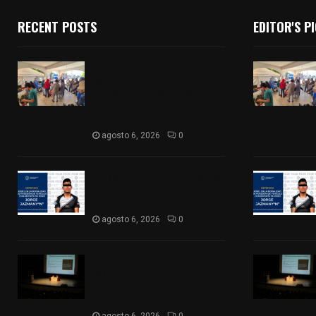
RECENT POSTS
EDITOR'S P
Realizan campaña de
esterilización de perros y
gatos en Villa Alta y San
Mateo Ayecac en el
municipio de Tepetitla
agosto 6, 2026
0
Persecución en Los Volcanes:
Detienen a hombre con Ford
Ranger robada con violencia
agosto 6, 2026
0
La UATx promueve la
resiliencia emocional para
fortalecer salud y bienestar
de estudiantes y docentes
agosto 6, 2026
0