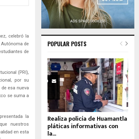
H
ez, celebró la
POPULAR POSTS
ad Autónoma de
 estudiantes de
tucional (PRI),
cional, por su
a de esa nueva
axco se suma a
presentada la
Realiza policía de Huamantla
pláticas informativas con
 que nuestros
la...
alidad en esta