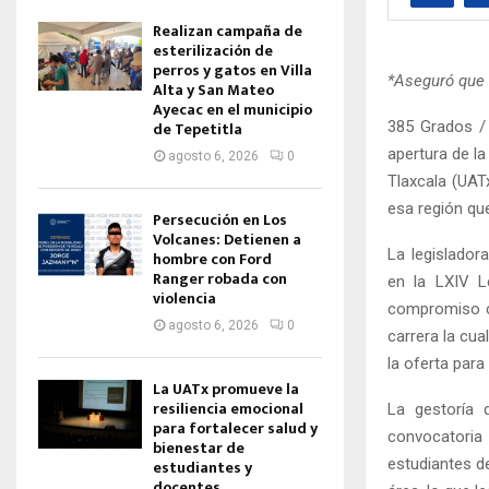
Realizan campaña de
esterilización de
perros y gatos en Villa
*Aseguró que 
Alta y San Mateo
Ayecac en el municipio
385 Grados / 
de Tepetitla
apertura de l
agosto 6, 2026
0
Tlaxcala (UATx
esa región qu
Persecución en Los
Volcanes: Detienen a
La legisladora
hombre con Ford
Ranger robada con
en la LXIV Le
violencia
compromiso co
agosto 6, 2026
0
carrera la cu
la oferta para
La UATx promueve la
resiliencia emocional
La gestoría 
para fortalecer salud y
convocatoria
bienestar de
estudiantes d
estudiantes y
docentes