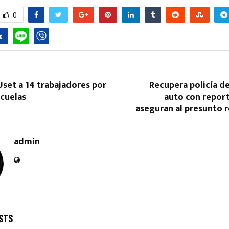
0
set a 14 trabajadores por
Recupera policía d
scuelas
auto con report
Reply
Retweet
Favorite
Reply
R
aseguran al presunto 
admin
STS