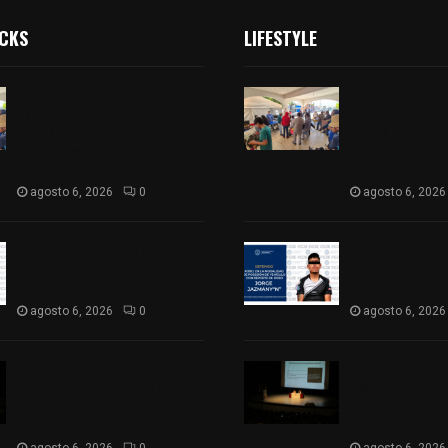
ICKS
LIFESTYLE
Realizan campaña de
Realizan camp
esterilización de perros y
esterilización 
gatos en Villa Alta y San
gatos en Villa 
Mateo Ayecac en el
Mateo Ayecac e
municipio de Tepetitla
municipio de T
agosto 6, 2026
0
agosto 6, 2026
Persecución en Los Volcanes:
Persecución en
Detienen a hombre con Ford
Detienen a hom
Ranger robada con violencia
Ranger robada 
agosto 6, 2026
0
agosto 6, 2026
La UATx promueve la
La UATx promue
resiliencia emocional para
resiliencia emo
fortalecer salud y bienestar
fortalecer sal
de estudiantes y docentes
de estudiantes
agosto 6, 2026
0
agosto 6, 2026