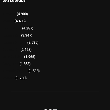
Tlaxcala
(4.900)
Policía
(4.406)
8 columnas
(4.287)
Región Sur
(3.347)
Región Oriente
(2.535)
Educación
(2.128)
Lo más leído
(1.965)
Congreso
(1.853)
Tlaxcala Capital
(1.538)
Política
(1.280)