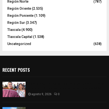
Región Norte
(787)
Región Oriente
(2.535)
Región Poniente
(1.109)
Región Sur
(3.347)
Tlaxcala
(4.900)
Tlaxcala Capital
(1.538)
Uncategorized
(638)
RECENT POSTS
Blanca Angulo respalda a Jocelyne Gómez rumbo
a la elección de Reina de la Feria Tlaxcala 2026
agosto 9, 2026
0