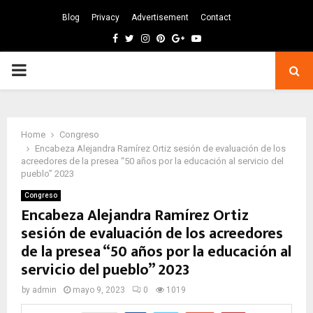
Blog
Privacy
Advertisement
Contact
Facebook
Twitter
Instagram
Pinterest
Google
Youtube
PRIMARY
MENU
Home
Congreso
Encabeza Alejandra Ramírez Ortiz sesión de evaluación de los
acreedores de la presea “50 años por la educación al servicio del
pueblo” 2023
Congreso
Encabeza Alejandra Ramírez Ortiz
sesión de evaluación de los acreedores
de la presea “50 años por la educación al
servicio del pueblo” 2023
by
admin
mayo 9, 2023
0
1019