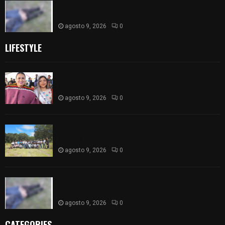
Confirman hallazgo de hombre sin vida en La
Malinche; FGJE investiga homicidio
agosto 9, 2026
0
LIFESTYLE
Blanca Angulo respalda a Jocelyne Gómez rumbo
a la elección de Reina de la Feria Tlaxcala 2026
agosto 9, 2026
0
Tetla siembra futuro: plantan más de 700
árboles en Jornada Nacional
agosto 9, 2026
0
Confirman hallazgo de hombre sin vida en La
Malinche; FGJE investiga homicidio
agosto 9, 2026
0
CATEGORIES