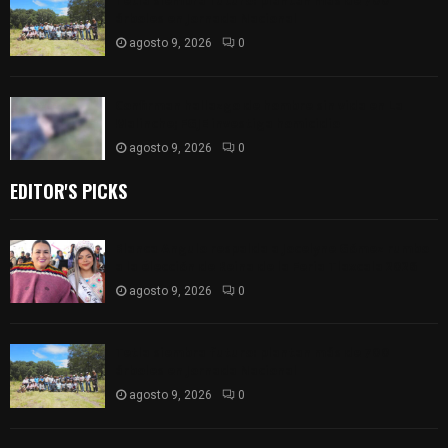
Tetla siembra futuro: plantan más de 700
árboles en Jornada Nacional
agosto 9, 2026
0
Confirman hallazgo de hombre sin vida en La
Malinche; FGJE investiga homicidio
agosto 9, 2026
0
EDITOR'S PICKS
Blanca Angulo respalda a Jocelyne Gómez rumbo
a la elección de Reina de la Feria Tlaxcala 2026
agosto 9, 2026
0
Tetla siembra futuro: plantan más de 700
árboles en Jornada Nacional
agosto 9, 2026
0