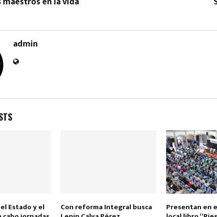
s maestros en la vida
admin
Reply
Retweet
Favorite
Reply
R
STS
el Estado y el
Con reforma Integral busca
Presentan en e
a cabo jornadas
Lenin Calva Pérez
local libro “Rie