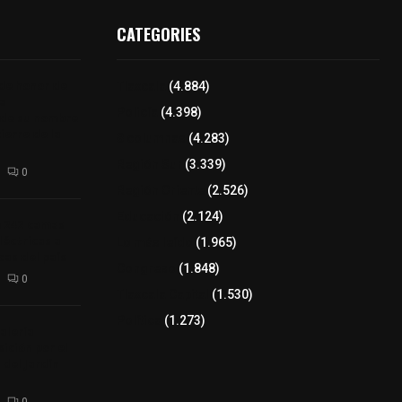
CATEGORIES
 de honor de
Tlaxcala
(4.884)
na
Policía
(4.398)
 de su nombre
ierre de la
8 columnas
(4.283)
Región Sur
(3.339)
0
Región Oriente
(2.526)
Educación
(2.124)
a 242 camas
léctricas a
Lo más leído
(1.965)
as del país
Congreso
(1.848)
0
Tlaxcala Capital
(1.530)
Política
(1.273)
alería
ición por el
 del Jardín
0