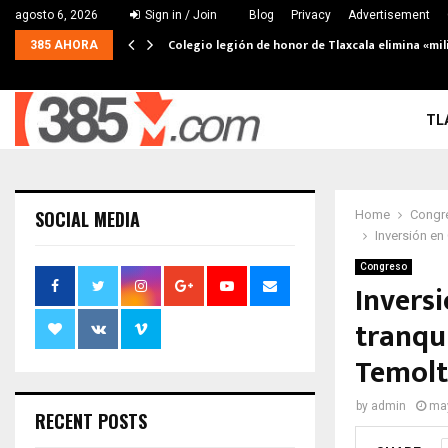
agosto 6, 2026
Sign in / Join
Blog
Privacy
Advertisement
Colegio legión de honor de Tlaxcala elimina «mil
385 AHORA
TL
SOCIAL MEDIA
Home
Congr
Inversión en
Congreso
Inversi
tranqui
Temolt
by
admin
may
RECENT POSTS