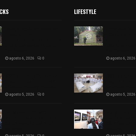
ICKS
LIFESTYLE
Colegio legión de honor de
Colegio legión
Tlaxcala elimina
Tlaxcala elimi
«militarizado» de su nombre
«militarizado»
tras orden de cierre de la
tras orden de c
SEP federal
SEP federal
agosto 6, 2026
0
agosto 6, 2026
ISSSTE entrega 242 camas
ISSSTE entreg
hospitalarias eléctricas a
hospitalarias e
unidades médicas del país
unidades médic
agosto 5, 2026
0
agosto 5, 2026
Inauguran en Galería
Inauguran en G
Municipal exposición por el
Municipal expos
XXI aniversario del Jardín
XXI aniversario
del Arte
del Arte
agosto 5, 2026
0
agosto 5, 2026