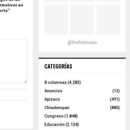
ormativas en
erta”
@thefirstmess
CATEGORÍAS
8 columnas
(4.283)
Anuncios
(12)
Apizaco
(491)
Chiautempan
(880)
Congreso
(1.848)
Educación
(2.124)