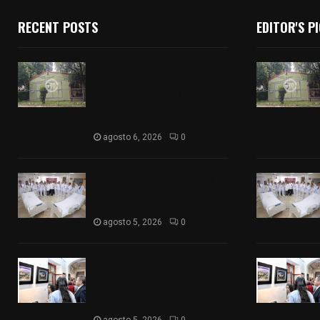
RECENT POSTS
EDITOR'S P
Colegio legión de honor de
Tlaxcala elimina
«militarizado» de su nombre
tras orden de cierre de la
SEP federal
agosto 6, 2026
0
ISSSTE entrega 242 camas
hospitalarias eléctricas a
unidades médicas del país
agosto 5, 2026
0
Inauguran en Galería
Municipal exposición por el
XXI aniversario del Jardín
del Arte
agosto 5, 2026
0