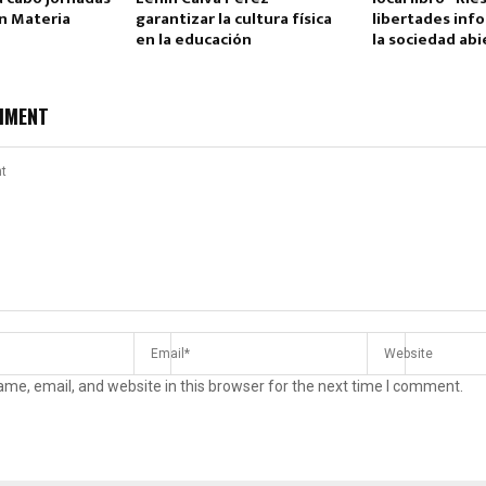
n Materia
garantizar la cultura física
libertades inf
en la educación
la sociedad abi
MMENT
me, email, and website in this browser for the next time I comment.