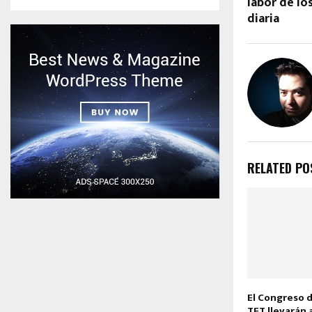
labor de lo
diaria
RELATED PO
El Congreso d
TET llevarán 