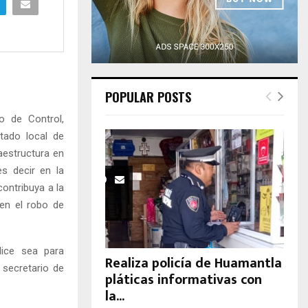
H
POPULAR POSTS
o de Control,
tado local de
aestructura en
es decir en la
contribuya a la
en el robo de
lice sea para
Realiza policía de Huamantla
 secretario de
pláticas informativas con
la...