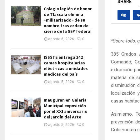
SHARE
Colegio legión de honor
de Tlaxcala elimina
«militarizado» de su
nombre tras orden de
cierre de la SEP federal
agosto 6, 2026
0
*Sobre todo, 
385 Grados /
ISSSTE entrega 242
Comando, Com
camas hospitalarias
eléctricas a unidades
extracción pa
médicas del país
materia de se
agosto 5, 2026
0
disminución de
localización
Inauguran en Galería
casas habitac
Municipal exposición
por el XXI aniversario
Asimismo, Te
del Jardín del Arte
prevención de
agosto 5, 2026
0
Gobierno en s