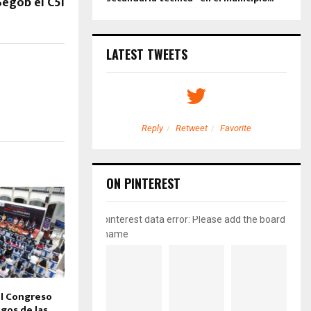
Segob el C5i
LATEST TWEETS
etweet
Favorite
Reply
Retweet
Favorite
ON PINTEREST
pinterest data error: Please add the board
name
l Congreso
sgos de las