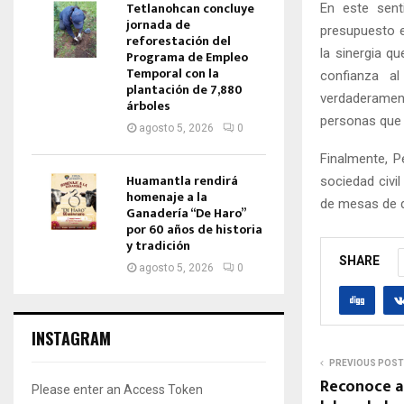
Tetlanohcan concluye
En este sent
jornada de
presupuesto e
reforestación del
la sinergia qu
Programa de Empleo
Temporal con la
confianza a
plantación de 7,880
verdaderament
árboles
personas que 
agosto 5, 2026
0
Finalmente, P
Huamantla rendirá
sociedad civil
homenaje a la
de mesas de d
Ganadería “De Haro”
por 60 años de historia
y tradición
SHARE
agosto 5, 2026
0
INSTAGRAM
PREVIOUS POST
Reconoce a
Please enter an Access Token