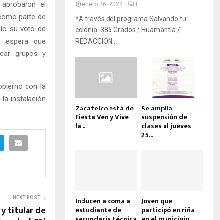
 aprobaron el
enero 26, 2024
0
 como parte de
*A través del programa Salvando tu
 dio su voto de
colonia. 385 Grados / Huamantla /
e espera que
REDACCIÓN...
ficar grupos y
obierno con la
 la instalación
Zacatelco está de
Se amplía
Fiesta Ven y Vive
suspensión de
la...
clases al jueves
25...
NEXT POST
Inducen a coma a
Joven que
y titular de
estudiante de
participó en riña
secundaria técnica
en el municipio...