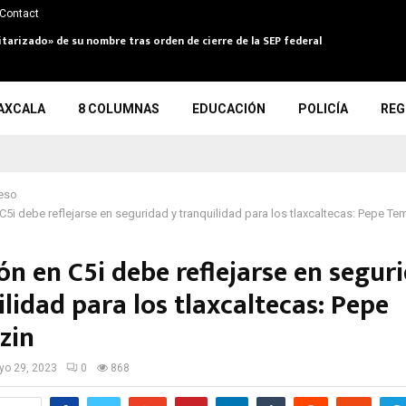
Contact
itarizado» de su nombre tras orden de cierre de la SEP federal
AXCALA
8 COLUMNAS
EDUCACIÓN
POLICÍA
REG
eso
 C5i debe reflejarse en seguridad y tranquilidad para los tlaxcaltecas: Pepe Te
ón en C5i debe reflejarse en segur
lidad para los tlaxcaltecas: Pepe
zin
o 29, 2023
0
868