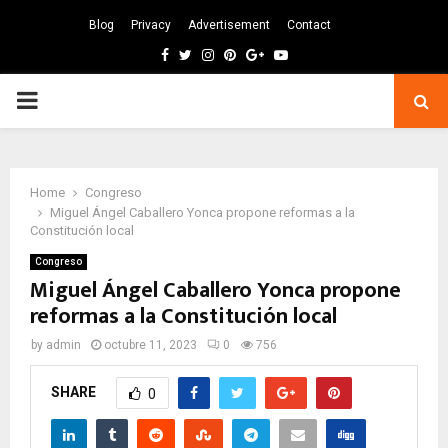
Blog
Privacy
Advertisement
Contact
Facebook
Twitter
Instagram
Pinterest
Google
Youtube
PRIMARY
MENU
Home
Congreso
Miguel Ángel Caballero Yonca propone reformas a la
Constitución local
Congreso
Miguel Ángel Caballero Yonca propone
reformas a la Constitución local
by
admin
octubre 11, 2023
0
756
SHARE
0