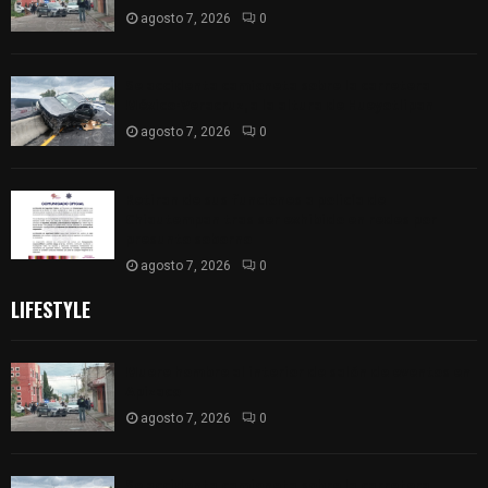
agosto 7, 2026
0
Se accidenta camioneta sobre la carretera
México-Veracruz, a la altura de Hueyotlipan
agosto 7, 2026
0
Retiran de sus funciones a policía de
Chiautempan tras ser exhibido en redes por
presunto soborno
agosto 7, 2026
0
LIFESTYLE
Muere hombre al interior de salón de eventos en
Apizaco
agosto 7, 2026
0
Se accidenta camioneta sobre la carretera