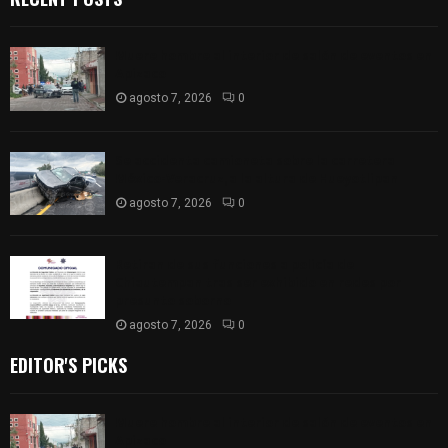
Muere hombre al interior de salón de eventos en
Apizaco
agosto 7, 2026
0
Se accidenta camioneta sobre la carretera
México-Veracruz, a la altura de Hueyotlipan
agosto 7, 2026
0
Retiran de sus funciones a policía de
Chiautempan tras ser exhibido en redes por
presunto soborno
agosto 7, 2026
0
EDITOR'S PICKS
Muere hombre al interior de salón de eventos en
Apizaco