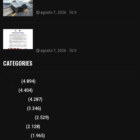
México-Veracruz, a la altura de Hueyotlipan
agosto 7, 2026
0
Retiran de sus funciones a policía de
Chiautempan tras ser exhibido en redes por
presunto soborno
agosto 7, 2026
0
CATEGORIES
Tlaxcala
(4.894)
Policía
(4.404)
8 columnas
(4.287)
Región Sur
(3.346)
Región Oriente
(2.529)
Educación
(2.128)
Lo más leído
(1.965)