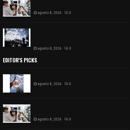
68 Piezas compiten en el 32° concurso estatal de
madera tallada de la casa de artesanías
agosto 8, 2026
0
Así amanece Tlaxcala Capital este sábado: cielo
nublado y mañana fresca; se prevén lluvias por la
tarde
agosto 8, 2026
0
EDITOR'S PICKS
Captan halo solar en Tlaxcala
agosto 8, 2026
0
68 Piezas compiten en el 32° concurso estatal de
madera tallada de la casa de artesanías
agosto 8, 2026
0