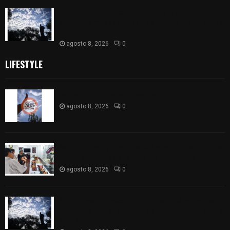
Así amanece Tlaxcala Capital este sábado: cielo
nublado y mañana fresca; se prevén lluvias por la
tarde
agosto 8, 2026
0
LIFESTYLE
Captan halo solar en Tlaxcala
agosto 8, 2026
0
68 Piezas compiten en el 32° concurso estatal de
madera tallada de la casa de artesanías
agosto 8, 2026
0
Así amanece Tlaxcala Capital este sábado: cielo
nublado y mañana fresca; se prevén lluvias por la
tarde