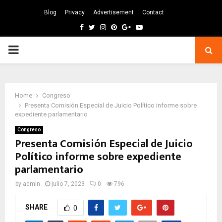
Blog
Privacy
Advertisement
Contact
Facebook
Twitter
Instagram
Pinterest
Google
Youtube
PRIMARY
MENU
Home
Congreso
Presenta Comisión Especial de Juicio Político informe sobre
expediente parlamentario
Congreso
Presenta Comisión Especial de Juicio
Político informe sobre expediente
parlamentario
by
admin
julio 7, 2023
0
796
SHARE
0