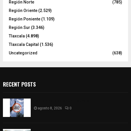
Región Norte
(785)
Región Oriente
(2.529)
Región Poniente
(1.109)
Región Sur
(3.346)
Tlaxcala
(4.898)
Tlaxcala Capital
(1.536)
Uncategorized
(638)
RECENT POSTS
Captan halo solar en Tlaxcala
agosto 8, 2026
0