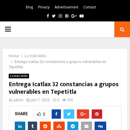
Blog
Privacy
Advertisement
Contact
Facebook
Twitter
Instagram
Pinterest
Google
Youtube
PRIMARY
MENU
Home
Lo más leído
Entrega Icatlax 32 constancias a grupos vulnerables en
Tepetitla
Lo más leído
Entrega Icatlax 32 constancias a grupos
vulnerables en Tepetitla
by
admin
julio 7, 2023
0
759
SHARE
0