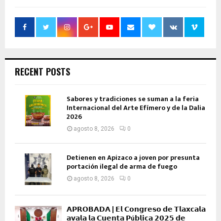
RECENT POSTS
Sabores y tradiciones se suman a la feria
Internacional del Arte Efímero y de la Dalia
2026
agosto 8, 2026
0
Detienen en Apizaco a joven por presunta
portación ilegal de arma de fuego
agosto 8, 2026
0
𝗔𝗣𝗥𝗢𝗕𝗔𝗗𝗔 | 𝗘𝗹 𝗖𝗼𝗻𝗴𝗿𝗲𝘀𝗼 𝗱𝗲 𝗧𝗹𝗮𝘅𝗰𝗮𝗹𝗮
𝗮𝘃𝗮𝗹𝗮 𝗹𝗮 𝗖𝘂𝗲𝗻𝘁𝗮 𝗣ú𝗯𝗹𝗶𝗰𝗮 𝟮𝟬𝟮𝟱 𝗱𝗲