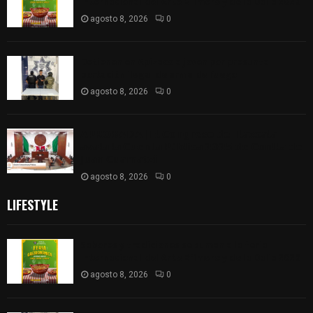
Internacional del Arte Efímero y de la Dalia 2026
agosto 8, 2026
0
Detienen en Apizaco a joven por presunta
portación ilegal de arma de fuego
agosto 8, 2026
0
𝗔𝗣𝗥𝗢𝗕𝗔𝗗𝗔 | 𝗘𝗹 𝗖𝗼𝗻𝗴𝗿𝗲𝘀𝗼 𝗱𝗲 𝗧𝗹𝗮𝘅𝗰𝗮𝗹𝗮
𝗮𝘃𝗮𝗹𝗮 𝗹𝗮 𝗖𝘂𝗲𝗻𝘁𝗮 𝗣ú𝗯𝗹𝗶𝗰𝗮 𝟮𝟬𝟮𝟱 𝗱𝗲 𝗖𝗼𝗻𝘁𝗹𝗮 𝗱𝗲
𝗝𝘂𝗮𝗻 𝗖𝘂𝗮𝗺𝗮𝘁𝘇𝗶
agosto 8, 2026
0
LIFESTYLE
Sabores y tradiciones se suman a la feria
Internacional del Arte Efímero y de la Dalia 2026
agosto 8, 2026
0