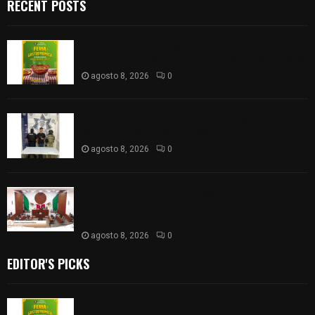
RECENT POSTS
Sabores y tradiciones se suman a la feria
Internacional del Arte Efímero y de la Dalia 2026
agosto 8, 2026
0
Detienen en Apizaco a joven por presunta
portación ilegal de arma de fuego
agosto 8, 2026
0
𝗔𝗣𝗥𝗢𝗕𝗔𝗗𝗔 | 𝗘𝗹 𝗖𝗼𝗻𝗴𝗿𝗲𝘀𝗼 𝗱𝗲 𝗧𝗹𝗮𝘅𝗰𝗮𝗹𝗮
𝗮𝘃𝗮𝗹𝗮 𝗹𝗮 𝗖𝘂𝗲𝗻𝘁𝗮 𝗣ú𝗯𝗹𝗶𝗰𝗮 𝟮𝟬𝟮𝟱 𝗱𝗲 𝗖𝗼𝗻𝘁𝗹𝗮 𝗱𝗲
𝗝𝘂𝗮𝗻 𝗖𝘂𝗮𝗺𝗮𝘁𝘇𝗶
agosto 8, 2026
0
EDITOR'S PICKS
Sabores y tradiciones se suman a la feria