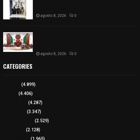
Detienen en Apizaco a joven por presunta
portación ilegal de arma de fuego
agosto 8, 2026
0
𝗔𝗣𝗥𝗢𝗕𝗔𝗗𝗔 | 𝗘𝗹 𝗖𝗼𝗻𝗴𝗿𝗲𝘀𝗼 𝗱𝗲 𝗧𝗹𝗮𝘅𝗰𝗮𝗹𝗮
𝗮𝘃𝗮𝗹𝗮 𝗹𝗮 𝗖𝘂𝗲𝗻𝘁𝗮 𝗣ú𝗯𝗹𝗶𝗰𝗮 𝟮𝟬𝟮𝟱 𝗱𝗲 𝗖𝗼𝗻𝘁𝗹𝗮 𝗱𝗲
𝗝𝘂𝗮𝗻 𝗖𝘂𝗮𝗺𝗮𝘁𝘇𝗶
agosto 8, 2026
0
CATEGORIES
Tlaxcala
(4.899)
Policía
(4.406)
8 columnas
(4.287)
Región Sur
(3.347)
Región Oriente
(2.529)
Educación
(2.128)
Lo más leído
(1.965)