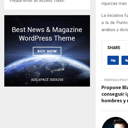
Please enter an Access Token
riquezas más i
La iniciativa
a la de Punto
análisis y di
SHARE
PREVIOUS POST
Propone Bla
conseguir i
hombres y 