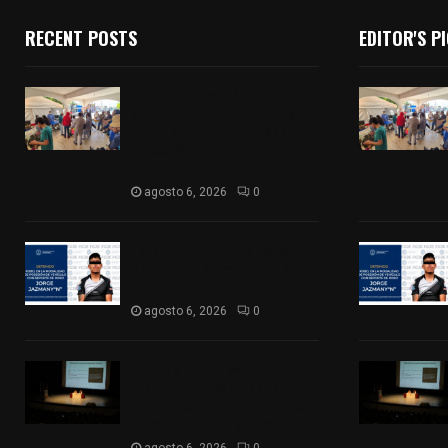
RECENT POSTS
EDITOR'S P
Realizan campaña de
esterilización de perros y
gatos en Villa Alta y San
Mateo Ayecac en el
municipio de Tepetitla
agosto 6, 2026
0
Persecución en Los Volcanes:
Detienen a hombre con Ford
Ranger robada con violencia
agosto 6, 2026
0
La UATx promueve la
resiliencia emocional para
fortalecer salud y bienestar
de estudiantes y docentes
agosto 6, 2026
0