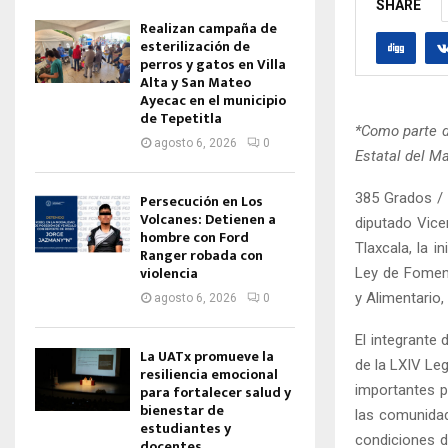
SHARE
Realizan campaña de
esterilización de
perros y gatos en Villa
Alta y San Mateo
Ayecac en el municipio
de Tepetitla
*Como parte d
agosto 6, 2026
0
Estatal del Ma
385 Grados / 
Persecución en Los
Volcanes: Detienen a
diputado Vice
hombre con Ford
Tlaxcala, la i
Ranger robada con
violencia
Ley de Foment
y Alimentario,
agosto 6, 2026
0
El integrante
La UATx promueve la
de la LXIV Leg
resiliencia emocional
importantes pa
para fortalecer salud y
bienestar de
las comunidad
estudiantes y
condiciones d
docentes