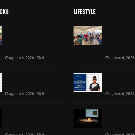
ICKS
LIFESTYLE
Realizan campaña de
Realizan camp
esterilización de perros y
esterilización 
gatos en Villa Alta y San
gatos en Villa 
Mateo Ayecac en el
Mateo Ayecac e
municipio de Tepetitla
municipio de T
agosto 6, 2026
0
agosto 6, 2026
Persecución en Los Volcanes:
Persecución en
Detienen a hombre con Ford
Detienen a hom
Ranger robada con violencia
Ranger robada 
agosto 6, 2026
0
agosto 6, 2026
La UATx promueve la
La UATx promue
resiliencia emocional para
resiliencia emo
fortalecer salud y bienestar
fortalecer sal
de estudiantes y docentes
de estudiantes
agosto 6, 2026
0
agosto 6, 2026