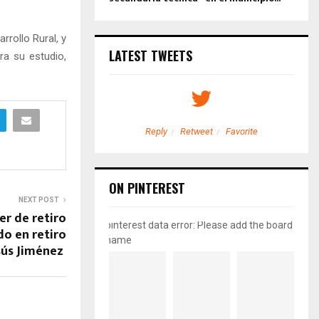
rollo Rural, y
LATEST TWEETS
ra su estudio,
etweet
Favorite
Reply
Retweet
Favorite
ON PINTEREST
NEXT POST
r de retiro
pinterest data error: Please add the board
do en retiro
name
sús Jiménez