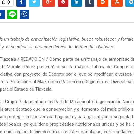
0
e un trabajo de armonización legislativa, busca robustecer y fortale
íz, e incentivar la creación del Fondo de Semillas Nativas.
Tlaxcala / REDACCIÓN / Como parte de un trabajo de armonización l
nte Morales Pérez presentó, desde la máxima tribuna del Congreso
niciativa con proyecto de Decreto por el que se modifican diversos 
o y Protección al Maíz como Patrimonio Originario, en Diversifica
 para el Estado de Tlaxcala.
 del Grupo Parlamentario del Partido Movimiento Regeneración Nac
islatura destacó que la conservación y el fomento del maíz criollo 
ra proteger la biodiversidad agrícola y para garantizar la seguridad
es locales, ya que tiene propiedades nutricionales únicas y se ha 
e cada región, haciéndolo más resistente a plagas, enfermedades