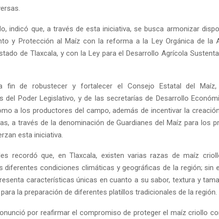
versas.
o, indicó que, a través de esta iniciativa, se busca armonizar disp
o y Protección al Maíz con la reforma a la Ley Orgánica de la 
stado de Tlaxcala, y con la Ley para el Desarrollo Agrícola Sustent
 a fin de robustecer y fortalecer el Consejo Estatal del Maíz,
s del Poder Legislativo, y de las secretarías de Desarrollo Económ
como a los productores del campo, además de incentivar la creació
vas, a través de la denominación de Guardianes del Maíz para los p
zan esta iniciativa.
es recordó que, en Tlaxcala, existen varias razas de maíz crio
s diferentes condiciones climáticas y geográficas de la región; sin
presenta características únicas en cuanto a su sabor, textura y tama
 para la preparación de diferentes platillos tradicionales de la región.
pronunció por reafirmar el compromiso de proteger el maíz criollo c