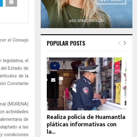
H
cer el Consejo
POPULAR POSTS
egislativa, el
 del Estado de
artículos de la
ción Constante
ional (MORENA)
son actividades
Realiza policía de Huamantla
 alimentaria de
pláticas informativas con
adaptado a las
la...
 y condiciones