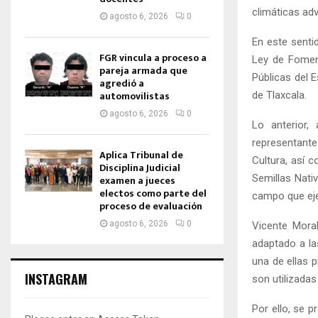
climáticas ad
agosto 6, 2026
0
En este sentid
FGR vincula a proceso a
Ley de Foment
pareja armada que
Públicas del E
agredió a
automovilistas
de Tlaxcala.
agosto 6, 2026
0
Lo anterior,
representante
Aplica Tribunal de
Cultura, así 
Disciplina Judicial
Semillas Nati
examen a jueces
electos como parte del
campo que ejer
proceso de evaluación
agosto 6, 2026
0
Vicente Moral
adaptado a la
una de ellas 
INSTAGRAM
son utilizadas
Por ello, se 