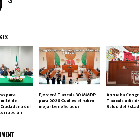
STS
so para
Ejercerá Tlaxcala 30 MMDP
Aprueba Congr
omité de
para 2026 Cuál es el rubro
Tlaxcala adició
 Ciudadana del
mejor beneficiado?
Salud del Esta
corrupción
MMENT