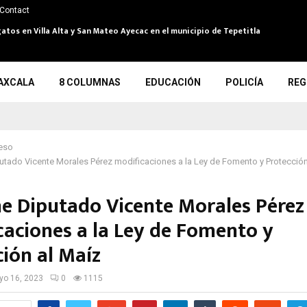
Contact
atos en Villa Alta y San Mateo Ayecac en el municipio de Tepetitla
AXCALA
8 COLUMNAS
EDUCACIÓN
POLICÍA
REG
eso
tado Vicente Morales Pérez modificaciones a la Ley de Fomento y Protección
e Diputado Vicente Morales Pérez
caciones a la Ley de Fomento y
ción al Maíz
o 16, 2023
0
1115