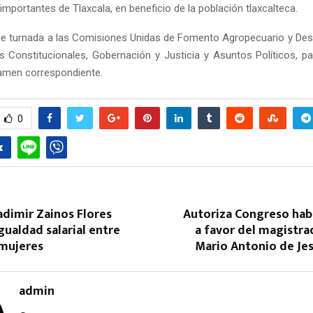
mportantes de Tlaxcala, en beneficio de la población tlaxcalteca.
 fue turnada a las Comisiones Unidas de Fomento Agropecuario y Desar
s Constitucionales, Gobernación y Justicia y Asuntos Políticos, pa
ctamen correspondiente.
0
Reply
Retweet
Favorite
Reply
R
dimir Zainos Flores
Autoriza Congreso habe
gualdad salarial entre
a favor del magistra
mujeres
Mario Antonio de Je
admin