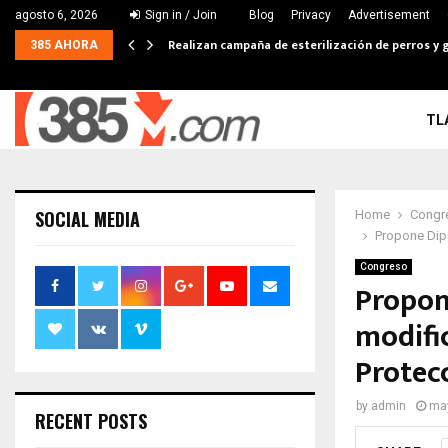
agosto 6, 2026
Sign in / Join
Blog
Privacy
Advertisement
Realizan campaña de esterilización de perros y g
385 AHORA
TL
SOCIAL MEDIA
Home
Congr
Propone Dipu
Congreso
Propon
modifi
Protec
by
admin
may
RECENT POSTS