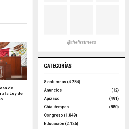
@thefirstmess
CATEGORÍAS
8 columnas
(4.284)
eso de
Anuncios
(12)
n a la Ley de
do
Apizaco
(491)
Chiautempan
(880)
Congreso
(1.849)
Educación
(2.126)