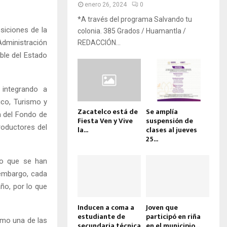
enero 26, 2024
0
*A través del programa Salvando tu
osiciones de la
colonia. 385 Grados / Huamantla /
Administración
REDACCIÓN...
able del Estado
 integrando a
ico, Turismo y
Zacatelco está de
Se amplía
n del Fondo de
Fiesta Ven y Vive
suspensión de
roductores del
la...
clases al jueves
25...
llo que se han
 embargo, cada
ño, por lo que
Inducen a coma a
Joven que
estudiante de
participó en riña
omo una de las
secundaria técnica
en el municipio...