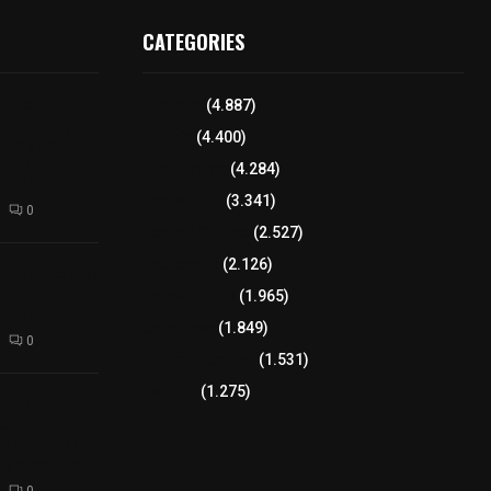
CATEGORIES
aña de
Tlaxcala
(4.887)
de perros y
Policía
(4.400)
Alta y San
n el
8 columnas
(4.284)
epetitla
Región Sur
(3.341)
0
Región Oriente
(2.527)
Educación
(2.126)
 Los Volcanes:
bre con Ford
Lo más leído
(1.965)
con violencia
Congreso
(1.849)
0
Tlaxcala Capital
(1.531)
Política
(1.275)
ve la
cional para
ud y bienestar
 y docentes
0