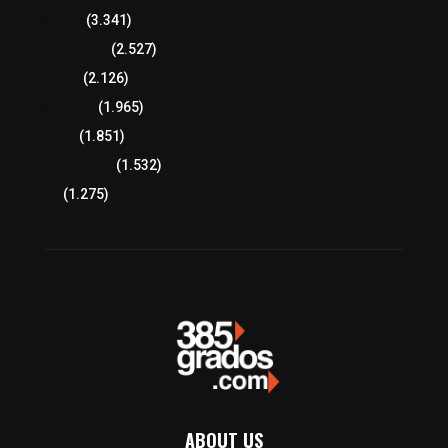
Región Sur
(3.341)
Región Oriente
(2.527)
Educación
(2.126)
Lo más leído
(1.965)
Congreso
(1.851)
Tlaxcala Capital
(1.532)
Política
(1.275)
ABOUT US