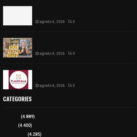
Vota ITE terna para elegir a persona Secretaria
Ejecutiva
agosto 6, 2026
0
Sabor 100% tlaxcalteca: Conoce Guarda Frutz en
el Mercado de Artesanos
agosto 6, 2026
0
Caso Lorena Cuéllar: Estado exige rigor y fuentes
oficiales ante acusaciones sin sustento
agosto 6, 2026
0
CATEGORIES
Tlaxcala
(4.889)
Policía
(4.400)
8 columnas
(4.285)