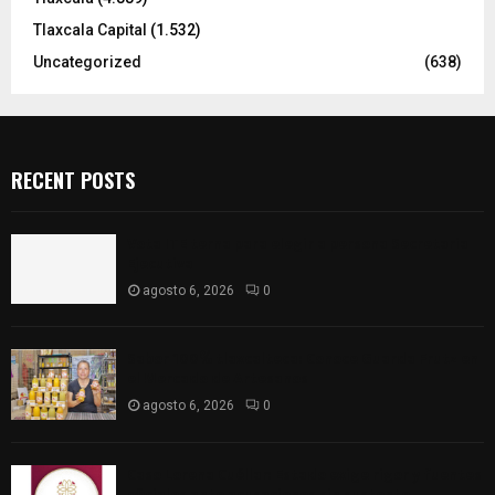
Tlaxcala Capital
(1.532)
Uncategorized
(638)
RECENT POSTS
Vota ITE terna para elegir a persona Secretaria
Ejecutiva
agosto 6, 2026
0
Sabor 100% tlaxcalteca: Conoce Guarda Frutz en
el Mercado de Artesanos
agosto 6, 2026
0
Caso Lorena Cuéllar: Estado exige rigor y fuentes
oficiales ante acusaciones sin sustento