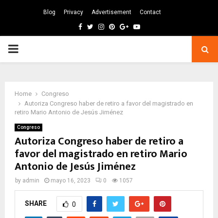
Blog
Privacy
Advertisement
Contact
Facebook
Twitter
Instagram
Pinterest
Google
Youtube
PRIMARY
MENU
Home
Congreso
Autoriza Congreso haber de retiro a favor del magistrado en
retiro Mario Antonio de Jesús Jiménez
Congreso
Autoriza Congreso haber de retiro a
favor del magistrado en retiro Mario
Antonio de Jesús Jiménez
by
admin
mayo 16, 2023
0
1057
SHARE
0