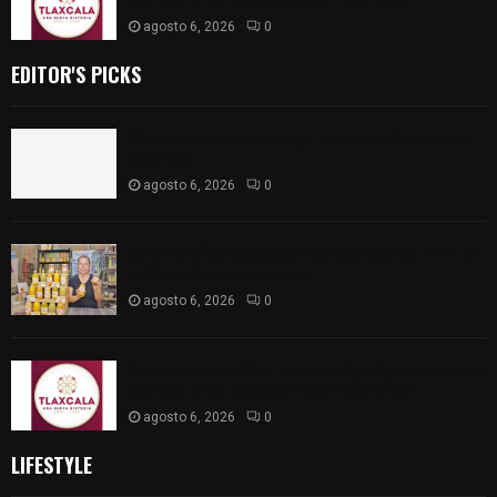
agosto 6, 2026
0
EDITOR'S PICKS
Vota ITE terna para elegir a persona Secretaria
Ejecutiva
agosto 6, 2026
0
Sabor 100% tlaxcalteca: Conoce Guarda Frutz en
el Mercado de Artesanos
agosto 6, 2026
0
Caso Lorena Cuéllar: Estado exige rigor y fuentes
oficiales ante acusaciones sin sustento
agosto 6, 2026
0
LIFESTYLE