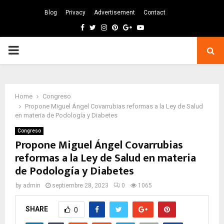
Blog
Privacy
Advertisement
Contact
Facebook
Twitter
Instagram
Pinterest
Google
Youtube
PRIMARY
MENU
Home
Congreso
Propone Miguel Ángel Covarrubias reformas a la Ley de Salud
en materia de Podología y Diabetes
Congreso
Propone Miguel Ángel Covarrubias
reformas a la Ley de Salud en materia
de Podología y Diabetes
by
admin
septiembre 28, 2023
0
1065
SHARE
0