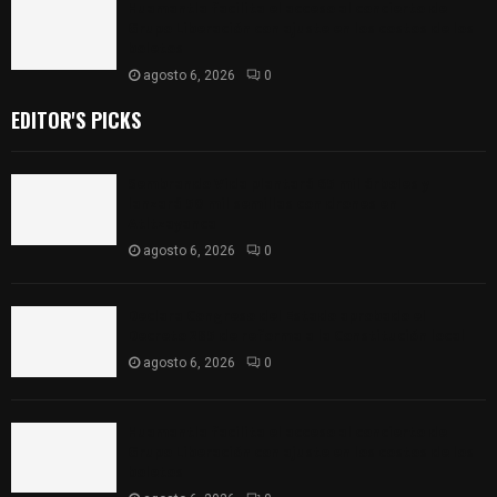
Huamantla facilita el acceso al concierto de
Grupo Liberación con ajuste en los costos de los
boletos
agosto 6, 2026
0
EDITOR'S PICKS
Sembrando Vida plantará 65 mil árboles y
lanzará 50 mil semillas con drones en
Atltzayanca
agosto 6, 2026
0
Declara Congreso del Estado aprobado el
Decreto 285 de reforma a la Constitución local
agosto 6, 2026
0
Huamantla facilita el acceso al concierto de
Grupo Liberación con ajuste en los costos de los
boletos