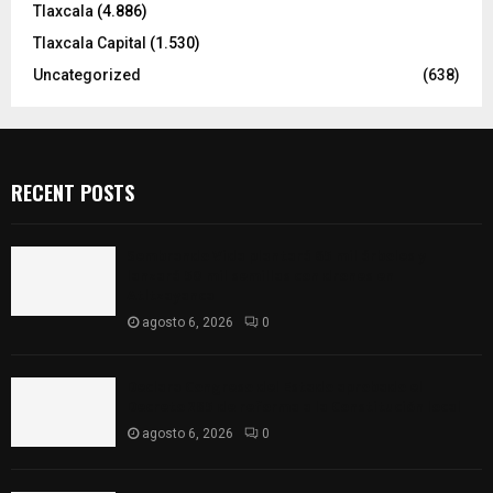
Tlaxcala
(4.886)
Tlaxcala Capital
(1.530)
Uncategorized
(638)
RECENT POSTS
Sembrando Vida plantará 65 mil árboles y
lanzará 50 mil semillas con drones en
Atltzayanca
agosto 6, 2026
0
Declara Congreso del Estado aprobado el
Decreto 285 de reforma a la Constitución local
agosto 6, 2026
0