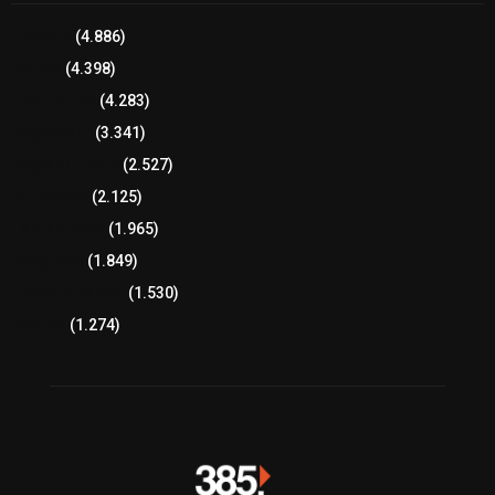
Tlaxcala
(4.886)
Policía
(4.398)
8 columnas
(4.283)
Región Sur
(3.341)
Región Oriente
(2.527)
Educación
(2.125)
Lo más leído
(1.965)
Congreso
(1.849)
Tlaxcala Capital
(1.530)
Política
(1.274)