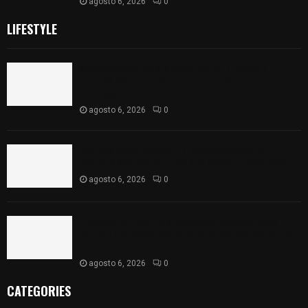
agosto 6, 2026
0
LIFESTYLE
Sembrando Vida plantará 65 mil árboles y
lanzará 50 mil semillas con drones en
Atltzayanca
agosto 6, 2026
0
Declara Congreso del Estado aprobado el
Decreto 285 de reforma a la Constitución local
agosto 6, 2026
0
Huamantla facilita el acceso al concierto de
Grupo Liberación con ajuste en los costos de los
boletos
agosto 6, 2026
0
CATEGORIES