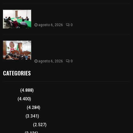
Atienden diputados a comisión de productores,
ejidatarios y pobladores de Ixtenco
agosto 6, 2026
0
Inicia Congreso la aprobación de dictámenes de
las cuentas públicas de entes fiscalizables del
ejercicio fiscal 2025
agosto 6, 2026
0
CATEGORIES
Tlaxcala
(4.888)
Policía
(4.400)
8 columnas
(4.284)
Región Sur
(3.341)
Región Oriente
(2.527)