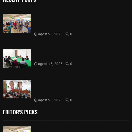
Realizan campaña de esterilización de perros y
gatos en Villa Alta y San Mateo Ayecac en el
municipio de Tepetitla
agosto 6, 2026
0
Atienden diputados a comisión de productores,
ejidatarios y pobladores de Ixtenco
agosto 6, 2026
0
Inicia Congreso la aprobación de dictámenes de
las cuentas públicas de entes fiscalizables del
ejercicio fiscal 2025
agosto 6, 2026
0
EDITOR'S PICKS
Realizan campaña de esterilización de perros y