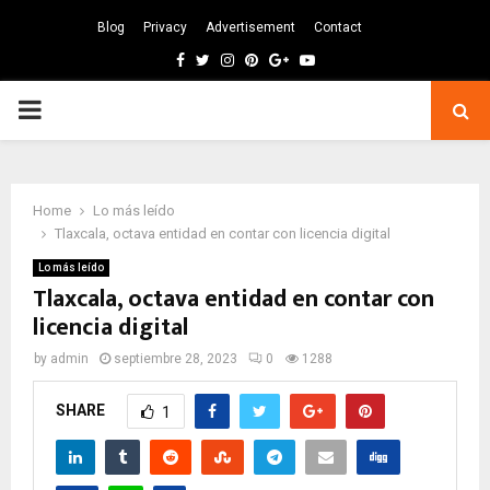
Blog
Privacy
Advertisement
Contact
Facebook
Twitter
Instagram
Pinterest
Google
Youtube
PRIMARY
MENU
Home
Lo más leído
Tlaxcala, octava entidad en contar con licencia digital
Lo más leído
Tlaxcala, octava entidad en contar con
licencia digital
by
admin
septiembre 28, 2023
0
1288
SHARE
1