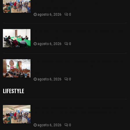
gatos en Villa Alta y San Mateo Ayecac en el
municipio de Tepetitla
agosto 6, 2026
0
Atienden diputados a comisión de productores,
ejidatarios y pobladores de Ixtenco
agosto 6, 2026
0
Inicia Congreso la aprobación de dictámenes de
las cuentas públicas de entes fiscalizables del
ejercicio fiscal 2025
agosto 6, 2026
0
LIFESTYLE
Realizan campaña de esterilización de perros y
gatos en Villa Alta y San Mateo Ayecac en el
municipio de Tepetitla
agosto 6, 2026
0