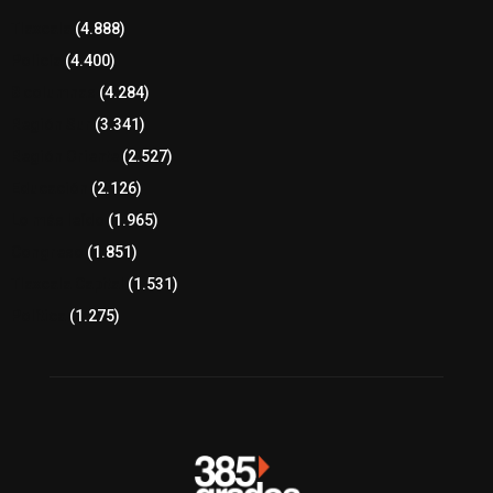
Tlaxcala
(4.888)
Policía
(4.400)
8 columnas
(4.284)
Región Sur
(3.341)
Región Oriente
(2.527)
Educación
(2.126)
Lo más leído
(1.965)
Congreso
(1.851)
Tlaxcala Capital
(1.531)
Política
(1.275)