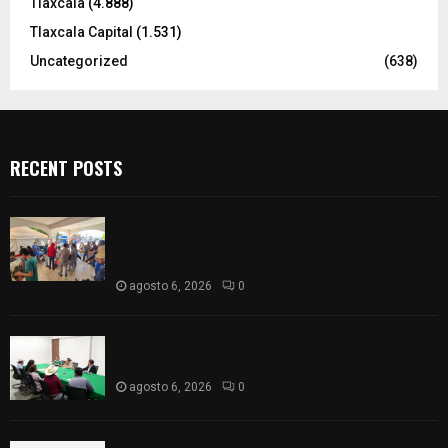
Tlaxcala
(4.888)
Tlaxcala Capital
(1.531)
Uncategorized
(638)
RECENT POSTS
Realizan campaña de esterilización de perros y
gatos en Villa Alta y San Mateo Ayecac en el
municipio de Tepetitla
agosto 6, 2026
0
Atienden diputados a comisión de productores,
ejidatarios y pobladores de Ixtenco
agosto 6, 2026
0