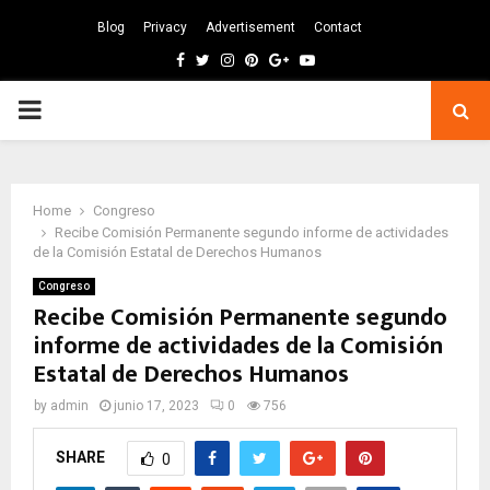
Blog
Privacy
Advertisement
Contact
Facebook
Twitter
Instagram
Pinterest
Google
Youtube
PRIMARY
MENU
Home
Congreso
Recibe Comisión Permanente segundo informe de actividades
de la Comisión Estatal de Derechos Humanos
Congreso
Recibe Comisión Permanente segundo
informe de actividades de la Comisión
Estatal de Derechos Humanos
by
admin
junio 17, 2023
0
756
SHARE
0