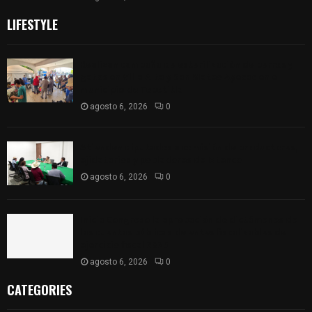
LIFESTYLE
Realizan campaña de esterilización de perros y
gatos en Villa Alta y San Mateo Ayecac en el
municipio de Tepetitla
agosto 6, 2026
0
Atienden diputados a comisión de productores,
ejidatarios y pobladores de Ixtenco
agosto 6, 2026
0
Inicia Congreso la aprobación de dictámenes de
las cuentas públicas de entes fiscalizables del
ejercicio fiscal 2025
agosto 6, 2026
0
CATEGORIES