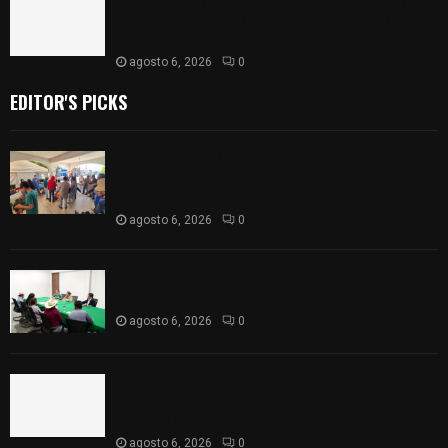
Inicia Congreso la aprobación de dictámenes de
las cuentas públicas de entes fiscalizables del
ejercicio fiscal 2025
agosto 6, 2026
0
EDITOR'S PICKS
Realizan campaña de esterilización de perros y
gatos en Villa Alta y San Mateo Ayecac en el
municipio de Tepetitla
agosto 6, 2026
0
Atienden diputados a comisión de productores,
ejidatarios y pobladores de Ixtenco
agosto 6, 2026
0
Inicia Congreso la aprobación de dictámenes de
las cuentas públicas de entes fiscalizables del
ejercicio fiscal 2025
agosto 6, 2026
0