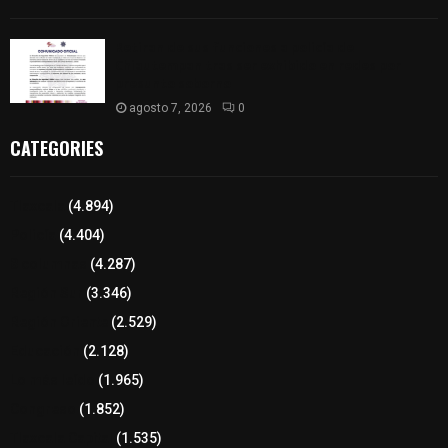
Retiran de sus funciones a policía de
Chiautempan tras ser exhibido en redes por
presunto soborno
agosto 7, 2026
0
CATEGORIES
Tlaxcala
(4.894)
Policía
(4.404)
8 columnas
(4.287)
Región Sur
(3.346)
Región Oriente
(2.529)
Educación
(2.128)
Lo más leído
(1.965)
Congreso
(1.852)
Tlaxcala Capital
(1.535)