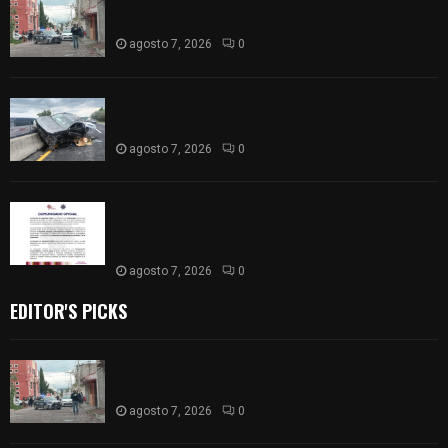
Muere hombre al interior de salón de eventos en
Apizaco
agosto 7, 2026
0
Se accidenta camioneta sobre la carretera
México-Veracruz, a la altura de Hueyotlipan
agosto 7, 2026
0
Retiran de sus funciones a policía de
Chiautempan tras ser exhibido en redes por
presunto soborno
agosto 7, 2026
0
EDITOR'S PICKS
Muere hombre al interior de salón de eventos en
Apizaco
agosto 7, 2026
0