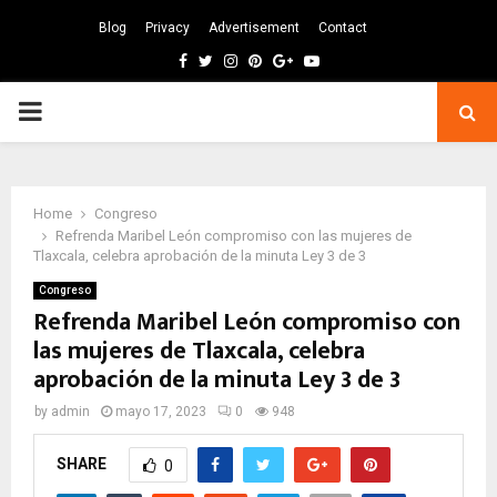
Blog
Privacy
Advertisement
Contact
Facebook
Twitter
Instagram
Pinterest
Google
Youtube
PRIMARY
MENU
Home
Congreso
Refrenda Maribel León compromiso con las mujeres de
Tlaxcala, celebra aprobación de la minuta Ley 3 de 3
Congreso
Refrenda Maribel León compromiso con
las mujeres de Tlaxcala, celebra
aprobación de la minuta Ley 3 de 3
by
admin
mayo 17, 2023
0
948
SHARE
0