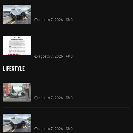
Se accidenta camioneta sobre la carretera
México-Veracruz, a la altura de Hueyotlipan
agosto 7, 2026
0
Retiran de sus funciones a policía de
Chiautempan tras ser exhibido en redes por
presunto soborno
agosto 7, 2026
0
LIFESTYLE
Muere hombre al interior de salón de eventos en
Apizaco
agosto 7, 2026
0
Se accidenta camioneta sobre la carretera
México-Veracruz, a la altura de Hueyotlipan
agosto 7, 2026
0