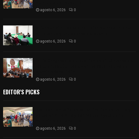
municipio de Tepetitla
agosto 6, 2026
0
Atienden diputados a comisión de productores,
ejidatarios y pobladores de Ixtenco
agosto 6, 2026
0
Inicia Congreso la aprobación de dictámenes de
las cuentas públicas de entes fiscalizables del
ejercicio fiscal 2025
agosto 6, 2026
0
EDITOR'S PICKS
Realizan campaña de esterilización de perros y
gatos en Villa Alta y San Mateo Ayecac en el
municipio de Tepetitla
agosto 6, 2026
0