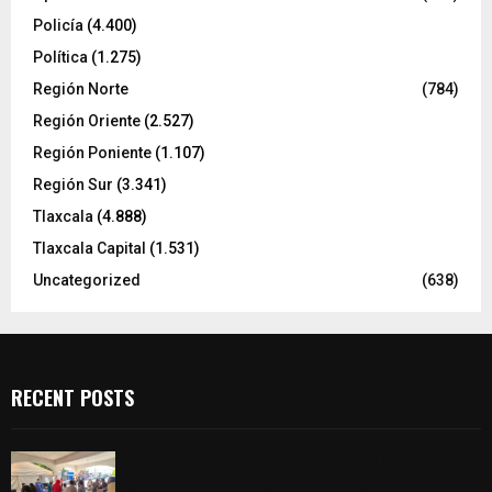
Policía
(4.400)
Política
(1.275)
Región Norte
(784)
Región Oriente
(2.527)
Región Poniente
(1.107)
Región Sur
(3.341)
Tlaxcala
(4.888)
Tlaxcala Capital
(1.531)
Uncategorized
(638)
RECENT POSTS
Realizan campaña de esterilización de perros y
gatos en Villa Alta y San Mateo Ayecac en el