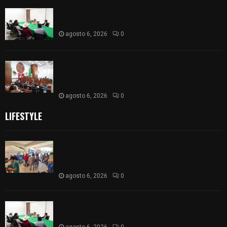
Atienden diputados a comisión de productores,
ejidatarios y pobladores de Ixtenco
agosto 6, 2026
0
Inicia Congreso la aprobación de dictámenes de
las cuentas públicas de entes fiscalizables del
ejercicio fiscal 2025
agosto 6, 2026
0
LIFESTYLE
Realizan campaña de esterilización de perros y
gatos en Villa Alta y San Mateo Ayecac en el
municipio de Tepetitla
agosto 6, 2026
0
Atienden diputados a comisión de productores,
ejidatarios y pobladores de Ixtenco