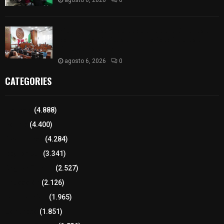
agosto 6, 2026
0
Inicia Congreso la aprobación de dictámenes de
las cuentas públicas de entes fiscalizables del
ejercicio fiscal 2025
agosto 6, 2026
0
CATEGORIES
Tlaxcala
(4.888)
Policía
(4.400)
8 columnas
(4.284)
Región Sur
(3.341)
Región Oriente
(2.527)
Educación
(2.126)
Lo más leído
(1.965)
Congreso
(1.851)