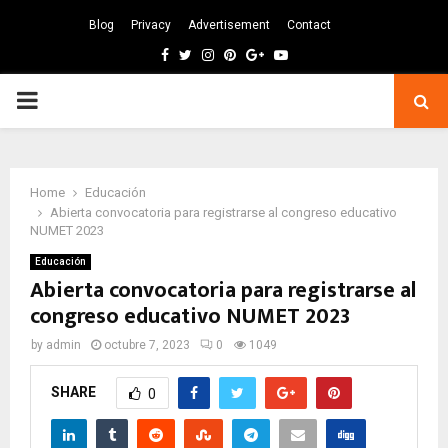
Blog
Privacy
Advertisement
Contact
Facebook
Twitter
Instagram
Pinterest
Google
Youtube
PRIMARY
MENU
Home
Educación
Abierta convocatoria para registrarse al congreso educativo
NUMET 2023
Educación
Abierta convocatoria para registrarse al
congreso educativo NUMET 2023
by
admin
octubre 7, 2023
0
1049
SHARE
0