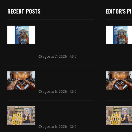
RECENT POSTS
EDITOR'S P
PAN propone eliminar el ISR
al aguinaldo y a salarios
menores de 12 mil pesos
para fortalecer la economía
familiar
agosto 7, 2026
0
Vota ITE terna para elegir a
persona Secretaria
Ejecutiva
agosto 6, 2026
0
Sabor 100% tlaxcalteca:
Conoce Guarda Frutz en el
Mercado de Artesanos
agosto 6, 2026
0