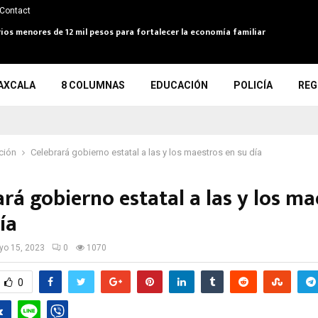
Contact
arios menores de 12 mil pesos para fortalecer la economía familiar
AXCALA
8 COLUMNAS
EDUCACIÓN
POLICÍA
REG
ción
Celebrará gobierno estatal a las y los maestros en su día
rá gobierno estatal a las y los ma
día
o 15, 2023
0
1070
0