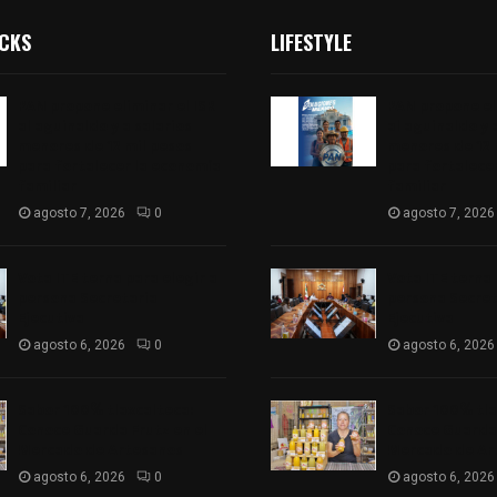
ICKS
LIFESTYLE
PAN propone eliminar el ISR
PAN propone eli
al aguinaldo y a salarios
al aguinaldo y 
menores de 12 mil pesos
menores de 12 
para fortalecer la economía
para fortalece
familiar
familiar
agosto 7, 2026
0
agosto 7, 2026
Vota ITE terna para elegir a
Vota ITE terna 
persona Secretaria
persona Secret
Ejecutiva
Ejecutiva
agosto 6, 2026
0
agosto 6, 2026
Sabor 100% tlaxcalteca:
Sabor 100% tla
Conoce Guarda Frutz en el
Conoce Guarda 
Mercado de Artesanos
Mercado de Ar
agosto 6, 2026
0
agosto 6, 2026