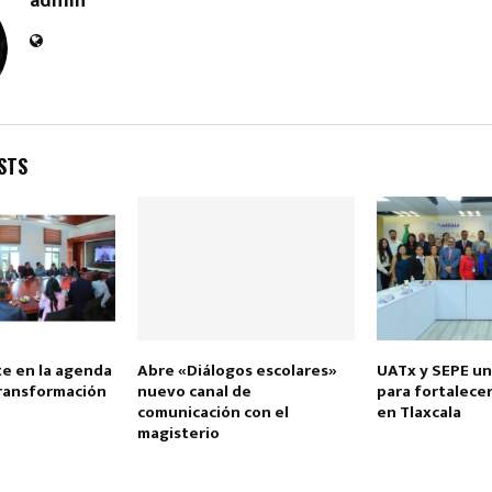
admin
STS
Reply
Retweet
Favorite
Reply
R
e en la agenda
Abre «Diálogos escolares»
UATx y SEPE u
transformación
nuevo canal de
para fortalecer
comunicación con el
en Tlaxcala
magisterio