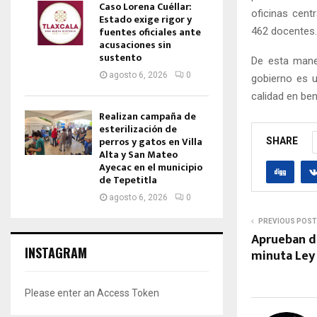
Caso Lorena Cuéllar:
oficinas cent
Estado exige rigor y
fuentes oficiales ante
462 docentes.
acusaciones sin
sustento
De esta mane
agosto 6, 2026
0
gobierno es u
calidad en ben
Realizan campaña de
esterilización de
perros y gatos en Villa
SHARE
Alta y San Mateo
Ayecac en el municipio
de Tepetitla
agosto 6, 2026
0
PREVIOUS POST
Aprueban d
INSTAGRAM
minuta Ley 
Please enter an Access Token