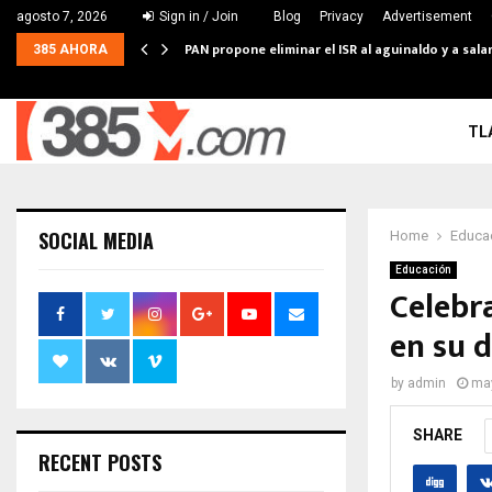
agosto 7, 2026
Sign in / Join
Blog
Privacy
Advertisement
PAN propone eliminar el ISR al aguinaldo y a sal
385 AHORA
TL
SOCIAL MEDIA
Home
Educa
Educación
Celebra
en su 
by
admin
may
SHARE
RECENT POSTS