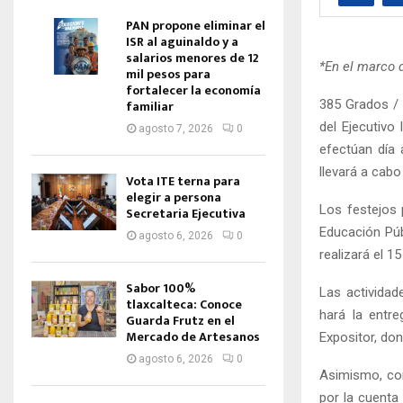
PAN propone eliminar el
ISR al aguinaldo y a
salarios menores de 12
*En el marco 
mil pesos para
fortalecer la economía
385 Grados / 
familiar
del Ejecutivo 
agosto 7, 2026
0
efectúan día 
llevará a cabo
Vota ITE terna para
elegir a persona
Los festejos 
Secretaria Ejecutiva
Educación Púb
agosto 6, 2026
0
realizará el 1
Sabor 100%
Las actividad
tlaxcalteca: Conoce
hará la entr
Guarda Frutz en el
Mercado de Artesanos
Expositor, don
agosto 6, 2026
0
Asimismo, con
por la cuenta