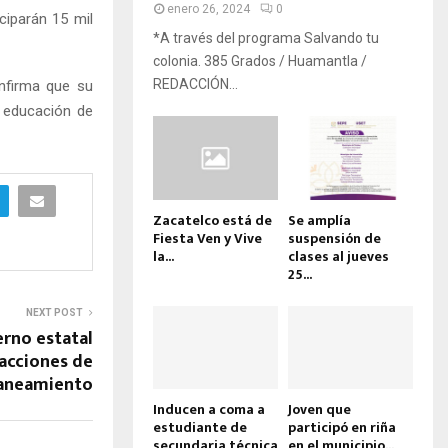
enero 26, 2024
0
ciparán 15 mil
*A través del programa Salvando tu
colonia. 385 Grados / Huamantla /
REDACCIÓN...
nfirma que su
a educación de
Zacatelco está de
Se amplía
Fiesta Ven y Vive
suspensión de
la...
clases al jueves
25...
NEXT POST
rno estatal
acciones de
aneamiento
Inducen a coma a
Joven que
estudiante de
participó en riña
secundaria técnica
en el municipio...