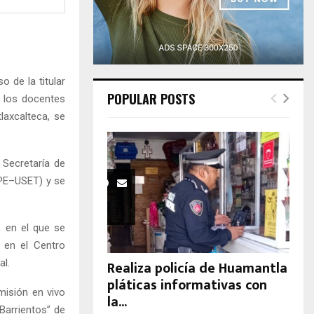
H
 de la titular
POPULAR POSTS
 y los docentes
laxcalteca, se
 Secretaría de
EPE–USET) y se
, en el que se
 en el Centro
al.
Realiza policía de Huamantla
pláticas informativas con
misión en vivo
la...
Barrientos” de