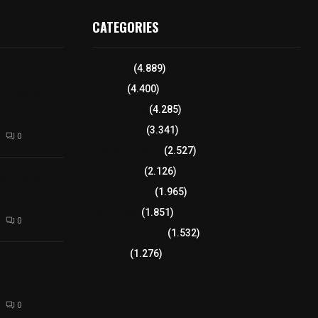
CATEGORIES
minar el ISR
Tlaxcala
(4.889)
a salarios
Policía
(4.400)
mil pesos
r la economía
8 columnas
(4.285)
Región Sur
(3.341)
0
Región Oriente
(2.527)
Educación
(2.126)
para elegir a
aria
Lo más leído
(1.965)
Congreso
(1.851)
0
Tlaxcala Capital
(1.532)
Política
(1.276)
xcalteca:
Frutz en el
tesanos
0