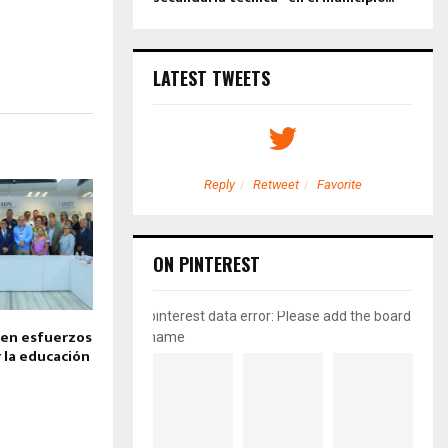
LATEST TWEETS
etweet
Favorite
Reply
Retweet
Favorite
ON PINTEREST
pinterest data error: Please add the board
nen esfuerzos
name
 la educación